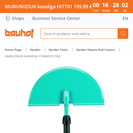
ÄÄRELÕIKUR GARDENA COMBISYSTEM - Bauhof has loaded
00
16
28
02
MURUNIIDUK koodiga HITT01 199,99 €
DAYS
HOURS
MIN
SEC
Shops
Business Service Center
EN
Home Page
Garden
Garden Tools
Garden Shears And Cutters
ÄÄRELÕIKUR GARDENA COMBISYSTEM