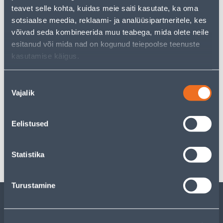
But your shopping pleasure doesn't have to end here -
teavet selle kohta, kuidas meie saiti kasutate, ka oma
you can continue your research by returning
to the
sotsiaalse meedia, reklaami- ja analüüsipartneritele, kes
homepage
or use our powerful search function to
võivad seda kombineerida muu teabega, mida olete neile
discover even more great options. Happy shopping!
esitanud või mida nad on kogunud teiepoolse teenuste
kasutamise käigus.
Delivery is not possible
Nõusoleku
Vajalik
valik
Specification
Eelistused
Transport
Statistika
Turustamine
CUSTOMER SERVICE