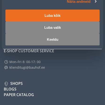
Näita andmeid
SERVICE
Luba kõik
MASTERS CLUB
Luba valik
ABOUT
Keeldu
E-SHOP CUSTOMER SERVICE
Mon-Fri 8: 00-17: 00
klienditugi@bauhof.ee
SHOPS
BLOGS
PAPER CATALOG