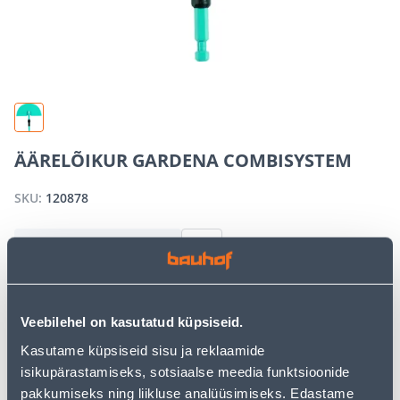
ÄÄRELÕIKUR GARDENA COMBISYSTEM
SKU:
120878
OUT OF STOCK
We apologize, but we inform you that the desired
Veebilehel on kasutatud küpsiseid.
product is currently temporarily out of stock due to
Kasutame küpsiseid sisu ja reklaamide
high demand. However, we offer excellent alternatives
from the same
product category
, which can bring you
isikupärastamiseks, sotsiaalse meedia funktsioonide
just as much joy!
pakkumiseks ning liikluse analüüsimiseks. Edastame