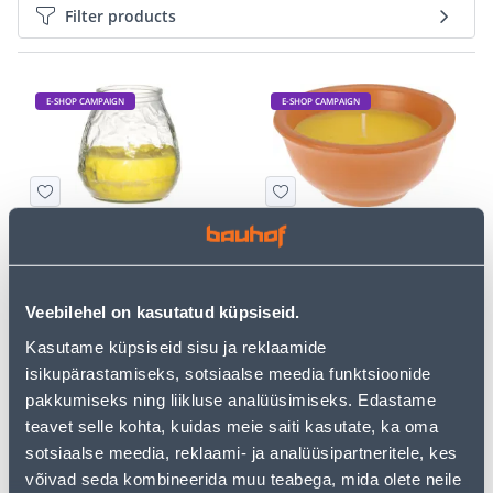
Filter products
E-SHOP CAMPAIGN
E-SHOP CAMPAIGN
KÜÜNAL AURA VENEETSIA
KÜÜNAL 11X5CM
CITRONELLA
SIDRUNHEIN
4
3
.79 €
.06 €
/tk
/tk
Veebilehel on kasutatud küpsiseid.
3
.11 €
1
.99 €
for a logged in
for a logged in
Kasutame küpsiseid sisu ja reklaamide
customer
customer
isikupärastamiseks, sotsiaalse meedia funktsioonide
pakkumiseks ning liikluse analüüsimiseks. Edastame
teavet selle kohta, kuidas meie saiti kasutate, ka oma
E-SHOP CAMPAIGN
sotsiaalse meedia, reklaami- ja analüüsipartneritele, kes
võivad seda kombineerida muu teabega, mida olete neile