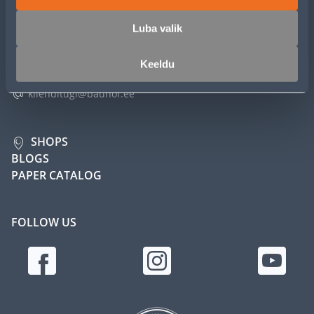
Luba valik
E-SHOP CUSTOMER SERVICE
Keeldu
Mon-Fri 8: 00-17: 00
klienditugi@bauhof.ee
SHOPS
BLOGS
PAPER CATALOG
FOLLOW US