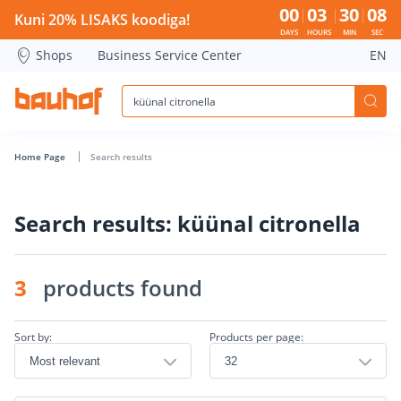
küünal citronella - Bauhof has loaded
00
03
30
08
Kuni 20% LISAKS koodiga!
DAYS
HOURS
MIN
SEC
Shops
Business Service Center
EN
Home Page
Search results
Search results: küünal citronella
3
products found
Sort by:
Products per page: