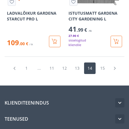
LADVALÕIKUR GARDENA
ISTUTUSMATT GARDENA
STARCUT PRO L
CITY GARDENING L
41
.99 €
/tk
27
.90 €
109
sisselogitud
.00 €
/ tk
kliendile
1
...
11
12
13
14
15
KLIENDITEENINDUS
TEENUSED