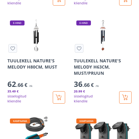
kliendile
kliendile
E-HIND
E-HIND
TUULEKELL NATURE'S
TUULEKELL NATURE'S
MELODY H80CM, MUST
MELODY H63CM,
MUST/PRUUN
62
36
.66 €
.66 €
/tk
/tk
35
.49 €
20
.99 €
sisselogitud
sisselogitud
kliendile
kliendile
KAMPAANIA
KAMPAANIA