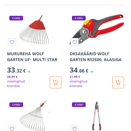
E-HIND
E-HIND
MURUREHA WOLF
OKSAKÄÄRID WOLF
GARTEN UF- MULTI STAR
GARTEN RS2500, ALASIGA
33
34
.32 €
.66 €
/tk
/tk
20
.99 €
21
.99 €
sisselogitud
sisselogitud
kliendile
kliendile
E-HIND
E-HIND