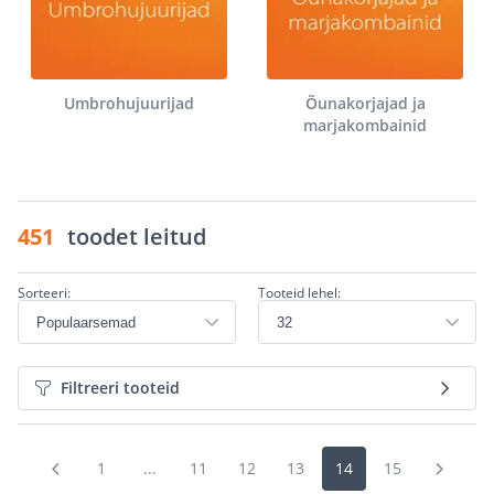
Umbrohujuurijad
Õunakorjajad ja
marjakombainid
451
toodet leitud
Sorteeri:
Tooteid lehel:
Filtreeri tooteid
1
...
11
12
13
14
15