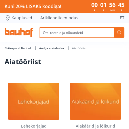
00
01
56
45
Kuni 20% LISAKS koodiga!
P
T
MIN
S
Kauplused
Äriklienditeenindus
ET
Ehituspood Bauhof
Aed ja aiatehnika
Aiatööriist
Aiatööriist
Lehekorjajad
Aiakäärid ja lõikurid