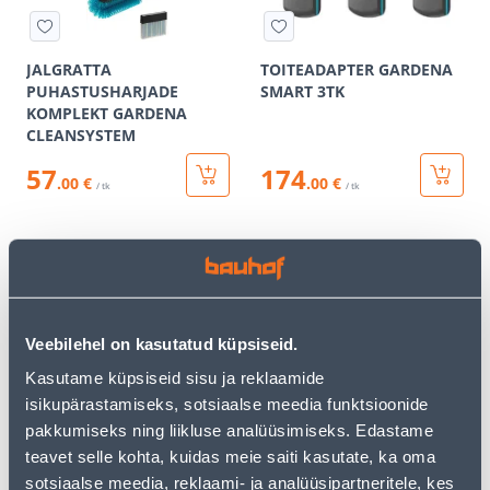
JALGRATTA
TOITEADAPTER GARDENA
PUHASTUSHARJADE
SMART 3TK
KOMPLEKT GARDENA
CLEANSYSTEM
57
174
.00 €
.00 €
/ tk
/ tk
KAMPAANIA
KAMPAANIA
Veebilehel on kasutatud küpsiseid.
Kasutame küpsiseid sisu ja reklaamide
AKUOKSALÕIKUR
OKSALÕIKUR GARDENA
isikupärastamiseks, sotsiaalse meedia funktsioonide
GARDENA HIGHCUT
EASYCUT 110/18V P4A,
pakkumiseks ning liikluse analüüsimiseks. Edastame
360/18V P4A, AKU JA
ILMA AKU JA LAADIJATA
LAADIJAGA
teavet selle kohta, kuidas meie saiti kasutate, ka oma
sotsiaalse meedia, reklaami- ja analüüsipartneritele, kes