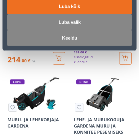
Luba kõik
OKSALÕIKUR HIGHCUT
OKSALÕIKUR HIGHCUT
250/18V
360/18V P4A,
Luba valik
P4A,TELESKOOPVARREGA,
TELESKOOPVARREGA,
AKU JA LAADIJAGA
ILMA AKU JA LAADIJATA
Keeldu
326
.67 €
/tk
189
.00 €
214
sisselogitud
.00 €
/ tk
kliendile
E-HIND
E-HIND
MURU- JA LEHEKORJAJA
LEHE- JA MURUKOGUJA
GARDENA
GARDENA MURU JA
KÕNNITEE PESEMISEKS