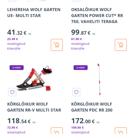
LEHEREHA WOLF GARTEN
OKSALÕIKUR WOLF
UE- MULTI STAR
GARTEN POWER CUT* RR
750, VAHELITI TERAGA
41
99
.32 €
.87 €
/tk
/tk
25
.49 €
61
.90 €
sisselogitud
sisselogitud
kliendile
kliendile
E-HIND
E-HIND
KÕRGLÕIKUR WOLF
KÕRGLÕIKUR WOLF
GARTEN RR-V MULTI STAR
GARTEN PDC RR 200
118
172
.54 €
.00 €
/tk
/tk
72
.90 €
109
.00 €
sisselogitud
sisselogitud