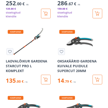
252
286
.00 €
.67 €
/tk
/tk
135
.00 €
159
.00 €
sisselogitud
sisselogitud
kliendile
kliendile
KAMPAANIA
KAMPAANIA
LADVALÕIKUR GARDENA
OKSAKÄÄRID GARDENA
STARCUT PRO L
KUIVALE PUIDULE
KOMPLEKT
SUPERCUT 20MM
135
14
.00 €
.79 €
/ tk
/ tk
KAMPAANIA
KAMPAANIA