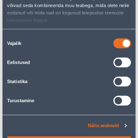
238
148
.00 €
.00 €
võivad seda kombineerida muu teabega, mida olete neile
/ tk
/ tk
esitanud või mida nad on kogunud teiepoolse teenuste
kasutamise käigus.
KAMPAANIA
KAMPAANIA
Nõusoleku
Vajalik
valik
Eelistused
OKSALÕIKUR GARDENA
OKSALÕIKUR GARDENA
HIGHCUT 250/18V
EASYCUT 110/18V P4A,
P4A,TELESKOOPVARREGA,
AKU JA LAADIJAGA
ILMA AKU JA LAADIJATA
Statistika
178
192
.00 €
.00 €
/ tk
/ tk
Turustamine
KAMPAANIA
E-HIND
Näita andmeid