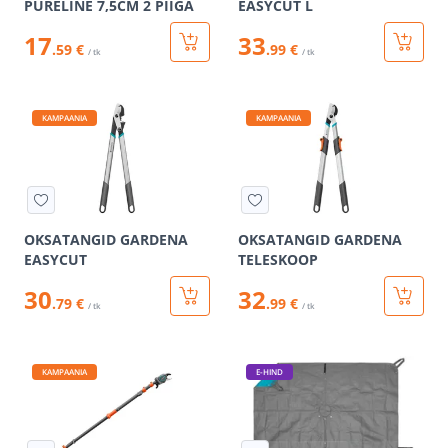
PURELINE 7,5CM 2 PIIGA
EASYCUT L
17
33
.59 €
.99 €
/ tk
/ tk
KAMPAANIA
KAMPAANIA
OKSATANGID GARDENA
OKSATANGID GARDENA
EASYCUT
TELESKOOP
30
32
.79 €
.99 €
/ tk
/ tk
KAMPAANIA
E-HIND