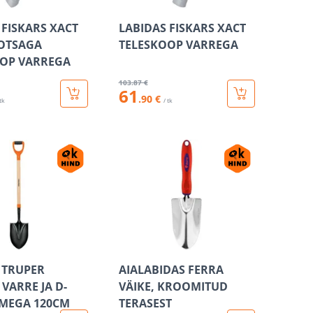
 FISKARS XACT
LABIDAS FISKARS XACT
OTSAGA
TELESKOOP VARREGA
OOP VARREGA
103
.87 €
61
.90 €
 tk
/ tk
 TRUPER
AIALABIDAS FERRA
VARRE JA D-
VÄIKE, KROOMITUD
MEGA 120CM
TERASEST