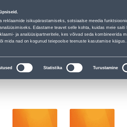
ndus
Teenused
Karjäärileht
üpsiseid.
a reklaamide isikupärastamiseks, sotsiaalse meedia funktsiooni
OTSI
Logi
analüüsimiseks. Edastame teavet selle kohta, kuidas meie saiti 
klaami- ja analüüsipartneritele, kes võivad seda kombineerida 
 või mida nad on kogunud teiepoolse teenuste kasutamise käigus.
KATALOOGID
TÖÖRIISTALAENUTUS
J
öriist
stused
Statistika
Turustamine