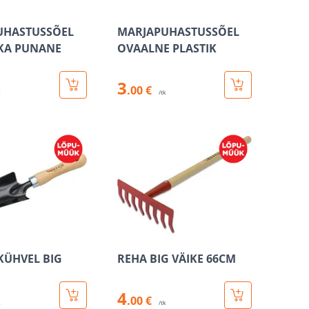
UHASTUSSÕEL
MARJAPUHASTUSSÕEL
KA PUNANE
OVAALNE PLASTIK
3
.00 €
k
/tk
KÜHVEL BIG
REHA BIG VÄIKE 66CM
4
.00 €
k
/tk