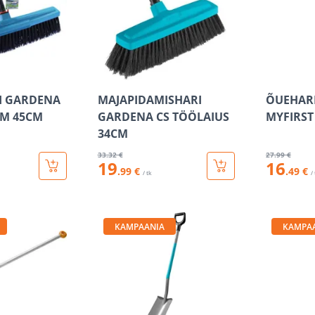
I GARDENA
MAJAPIDAMISHARI
ÕUEHARI
EM 45CM
GARDENA CS TÖÖLAIUS
MYFIRST
34CM
33
.32 €
27
.99 €
19
16
.99 €
.49 €
/ tk
/
KAMPAANIA
KAMPA