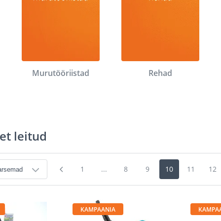
Murutööriistad
Rehad
et leitud
1
...
8
9
10
11
12
KAMPAANIA
KAMPA