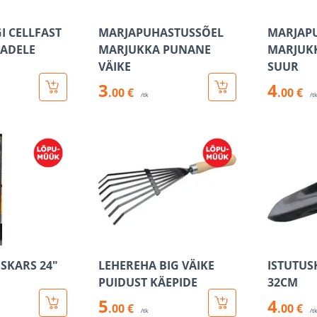
I CELLFAST
MARJAPUHASTUSSÕEL
MARJAP
TADELE
MARJUKKA PUNANE
MARJUK
VÄIKE
SUUR
3
4
.00 €
.00 €
/tk
/t
SKARS 24"
LEHEREHA BIG VÄIKE
ISTUTUS
PUIDUST KÄEPIDE
32CM
5
4
.00 €
.00 €
/tk
/t