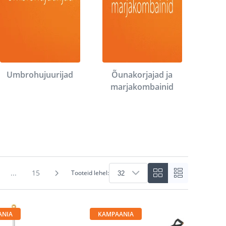
Umbrohujuurijad
Õunakorjajad ja
marjakombainid
...
15
Tooteid lehel:
ANIA
KAMPAANIA