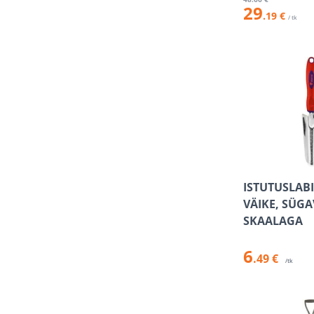
29
.19 €
/ tk
ISTUTUSLAB
VÄIKE, SÜG
SKAALAGA
6
.49 €
/tk