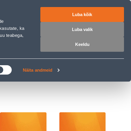
ET
RU
EN
Luba kõik
de
 sisse
Ostunimekiri
Ostukorv
kasutate, ka
Luba valik
muu teabega,
Keeldu
ÄRELMAKS
MEISTRIKLUBI
BLOGI
Näita andmeid