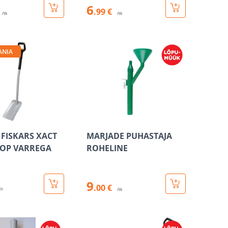
6
.99 €
/tk
/tk
ANIA
 FISKARS XACT
MARJADE PUHASTAJA
OOP VARREGA
ROHELINE
9
.00 €
 tk
/tk