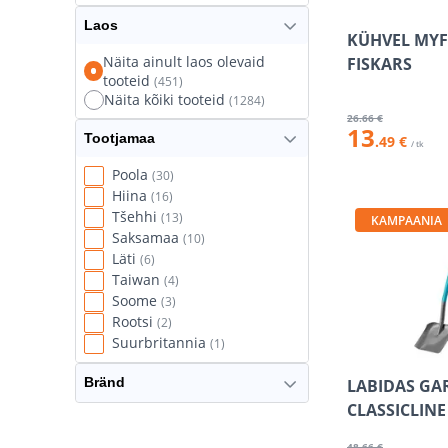
Umbrohujuurijad
(13)
Laos
KÜHVEL MYF
Õunakorjajad ja
Näita ainult laos olevaid
FISKARS
marjakombainid
(12)
tooteid
(451)
Näita kõiki tooteid
(1284)
26
.66 €
13
Tootjamaa
.49 €
/ tk
Poola
(30)
Hiina
(16)
Tšehhi
(13)
KAMPAANIA
Saksamaa
(10)
Läti
(6)
Taiwan
(4)
Soome
(3)
Rootsi
(2)
Suurbritannia
(1)
Bränd
LABIDAS GA
CLASSICLINE
48
.66 €