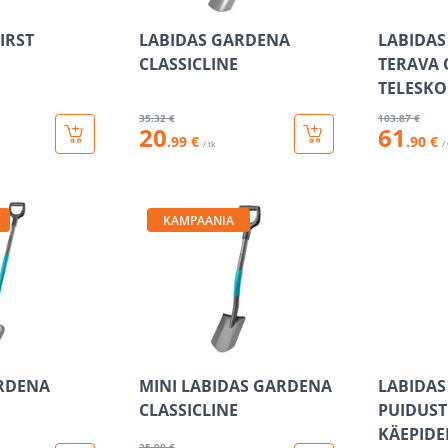
IRST
LABIDAS GARDENA
LABIDAS
CLASSICLINE
TERAVA 
TELESK
35
.32 €
103
.87 €
20
61
.99 €
.90 €
/ tk
/
KAMPAANIA
RDENA
MINI LABIDAS GARDENA
LABIDAS
CLASSICLINE
PUIDUST 
KÄEPIDE
25
.99 €