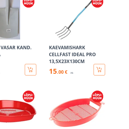
 VASAR KAND.
KAEVAMISHARK
A
CELLFAST IDEAL PRO
13,5X23X130CM
15
.00 €
k
/tk