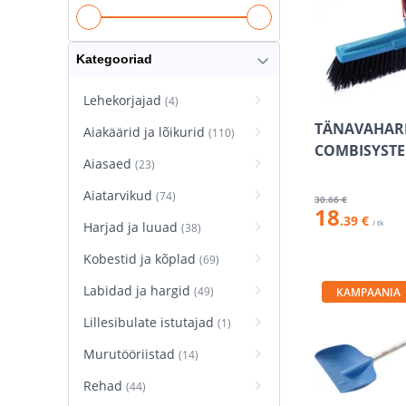
Kategooriad
Lehekorjajad
(4)
TÄNAVAHAR
Aiakäärid ja lõikurid
(110)
COMBISYST
Aiasaed
(23)
Aiatarvikud
(74)
30
.66 €
18
.39 €
/ tk
Harjad ja luuad
(38)
Kobestid ja kõplad
(69)
Labidad ja hargid
(49)
KAMPAANIA
Lillesibulate istutajad
(1)
Murutööriistad
(14)
Rehad
(44)