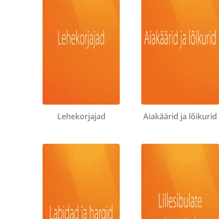
Lehekorjajad
Aiakäärid ja lõikurid