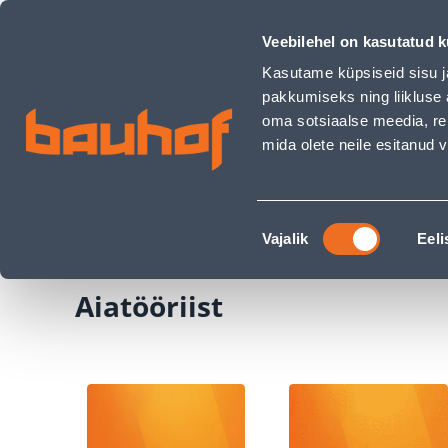
Aiatööriist - Bauhof has loaded
Kauplused
Äriklienditeenindus
Klienditeeni
Veebilehel on kasutatud k
Kasutame küpsiseid sisu j
pakkumiseks ning liikluse 
oma sotsiaalse meedia, re
mida olete neile esitanud
TOOTED
KAMPAANIAD
Nõusoleku
Ehituspood Bauhof
Aed ja aiatehnika
Aiatö
Vajalik
Eeli
valik
Aiatööriist