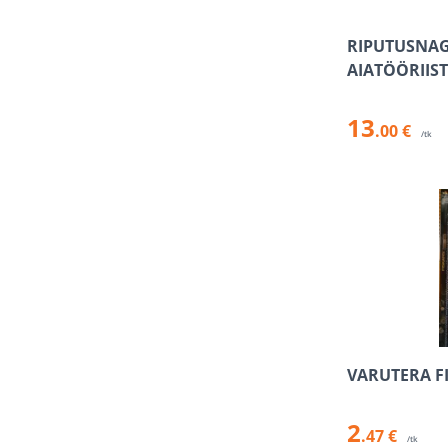
RIPUTUSNAG
AIATÖÖRIIS
13
.00 €
/tk
VARUTERA FI
2
.47 €
/tk