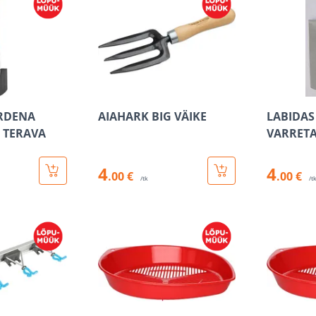
RDENA
AIAHARK BIG VÄIKE
LABIDAS
 TERAVA
VARRET
4
4
.00 €
.00 €
/tk
/t