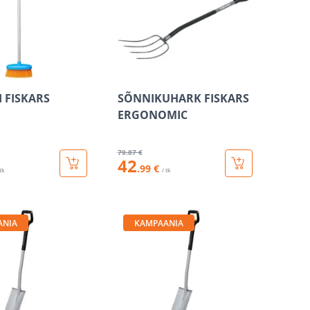
 FISKARS
SÕNNIKUHARK FISKARS
ERGONOMIC
79
.87 €
42
.99 €
 tk
/ tk
ANIA
KAMPAANIA