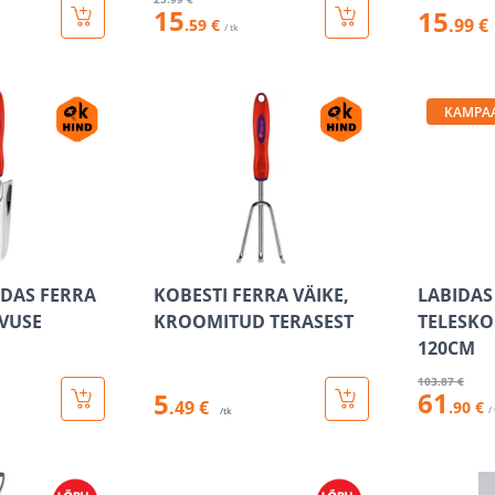
15
15
.99 €
.59 €
/ tk
KAMPA
IDAS FERRA
KOBESTI FERRA VÄIKE,
LABIDAS
AVUSE
KROOMITUD TERASEST
TELESK
120CM
103
.87 €
61
5
.49 €
.90 €
/
/tk