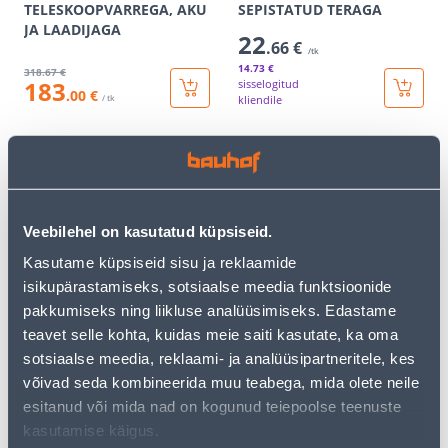
TELESKOOPVARREGA, AKU
SEPISTATUD TERAGA
JA LAADIJAGA
22
.66 €
/tk
14
.73 €
318
.67 €
183
sisselogitud
.00 €
/ tk
kliendile
E-HIND
Veebilehel on kasutatud küpsiseid.
Kasutame küpsiseid sisu ja reklaamide
MARJAKORJAJA
LABIDAS FISKARS SOLID
isikupärastamiseks, sotsiaalse meedia funktsioonide
PLASTIKORAD
KUMERA OTSAGA
pakkumiseks ning liikluse analüüsimiseks. Edastame
9
teavet selle kohta, kuidas meie saiti kasutate, ka oma
.25 €
/tk
sotsiaalse meedia, reklaami- ja analüüsipartneritele, kes
6
.01 €
sisselogitud
21
võivad seda kombineerida muu teabega, mida olete neile
.99 €
kliendile
/tk
esitanud või mida nad on kogunud teiepoolse teenuste
kasutamise käigus.