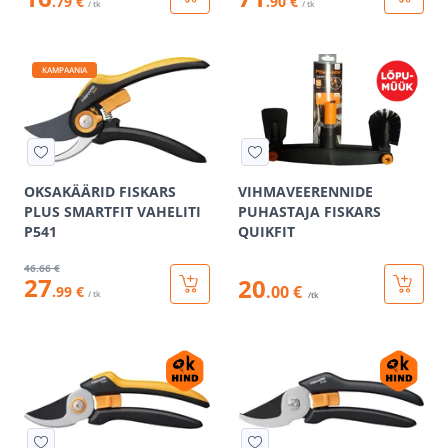
.79 €
.90 €
/ tk
/ tk
KAMPAANIA
OKSAKÄÄRID FISKARS
VIHMAVEERENNIDE
PLUS SMARTFIT VAHELITI
PUHASTAJA FISKARS
P541
QUIKFIT
46
.66 €
27
20
.00 €
.99 €
/ tk
/tk