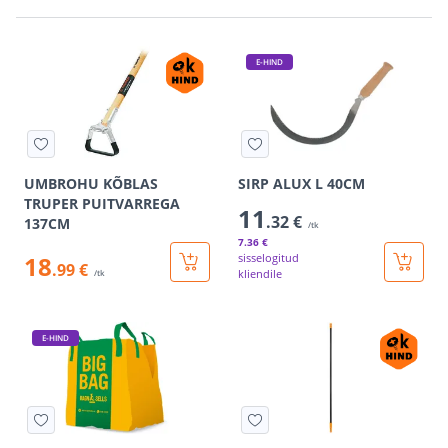
E-HIND
UMBROHU KÕBLAS
SIRP ALUX L 40CM
TRUPER PUITVARREGA
11
.32 €
137CM
/tk
7
.36 €
18
sisselogitud
.99 €
kliendile
/tk
E-HIND