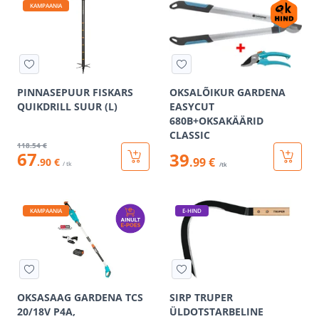
KAMPAANIA
PINNASEPUUR FISKARS
OKSALÕIKUR GARDENA
QUIKDRILL SUUR (L)
EASYCUT
680B+OKSAKÄÄRID
CLASSIC
118
.54 €
67
39
.99 €
.90 €
/ tk
/tk
KAMPAANIA
E-HIND
OKSASAAG GARDENA TCS
SIRP TRUPER
20/18V P4A,
ÜLDOTSTARBELINE