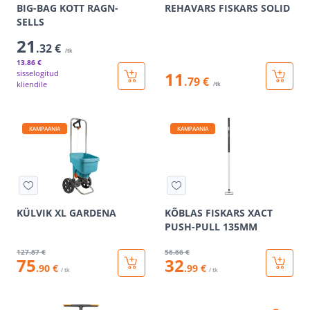
BIG-BAG KOTT RAGN-
REHAVARS FISKARS SOLID
SELLS
21
.32 €
/tk
13
.86 €
sisselogitud
11
.79 €
kliendile
/tk
KAMPAANIA
KAMPAANIA
KÜLVIK XL GARDENA
KÕBLAS FISKARS XACT
PUSH-PULL 135MM
127
.87 €
56
.66 €
75
32
.90 €
.99 €
/ tk
/ tk