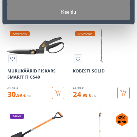
6
.93 €
34
sisselogitud
Keeldu
.49 €
kliendile
/tk
KAMPAANIA
KAMPAANIA
MURUKÄÄRID FISKARS
KOBESTI SOLID
SMARTFIT GS40
61
.32 €
49
.99 €
30
24
.99 €
.99 €
/ tk
/ tk
E-HIND