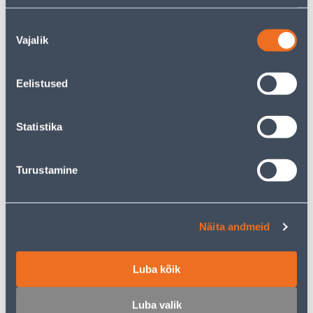
KAMPAANIA
Nõusoleku
Vajalik
valik
Eelistused
MURUKÄÄRID FISKARS S50
VARREGA ÕUEHARI
FISKARS SOLID L
38
.66 €
Statistika
22
28
.99 €
.99 €
/ tk
/tk
Turustamine
E-HIND
Näita andmeid
KÄSI PINNASETIHENDAJA
KOTT BIG-BAG
Luba kõik
TRUPER 203X203MM
95X95X130CM TOBF
TERASEST KÄEPIDE
10
Luba valik
.66 €
/tk