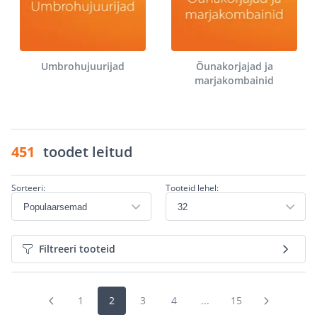
Umbrohujuurijad
Õunakorjajad ja
marjakombainid
451
toodet leitud
Sorteeri:
Tooteid lehel:
Filtreeri tooteid
1
2
3
4
...
15