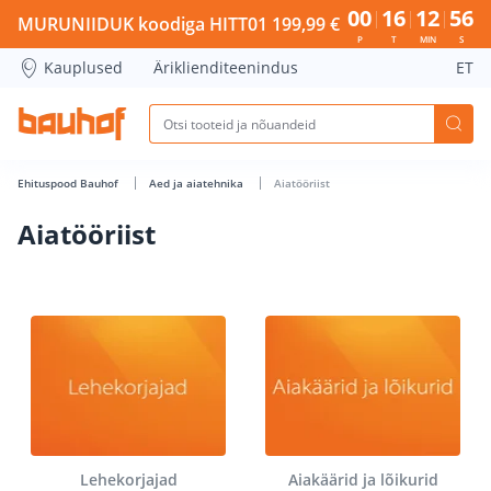
Aiatööriist - Bauhof has loaded
00
16
12
55
MURUNIIDUK koodiga HITT01 199,99 €
P
T
MIN
S
Kauplused
Äriklienditeenindus
ET
Ehituspood Bauhof
Aed ja aiatehnika
Aiatööriist
Aiatööriist
Lehekorjajad
Aiakäärid ja lõikurid