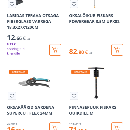
LABIDAS TERAVA OTSAGA
OKSALÕIKUR FISKARS
FIBERGLASS VARREGA
POWERGEAR 3,5M UPX82
18,3X27X120CМ
12
.66 €
/tk
8
.23 €
sisselogitud
82
.90 €
kliendile
/tk
KAMPAANIA
KAMPAANIA
OKSAKÄÄRID GARDENA
PINNASEPUUR FISKARS
SUPERCUT FLEX 24MM
QUIKDILL M
27
.99 €
145
.34 €
16
71