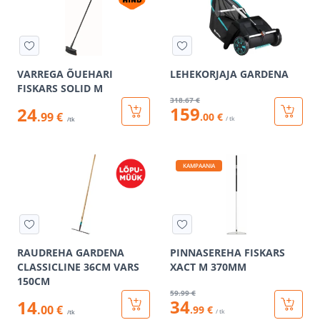
VARREGA ÕUEHARI
LEHEKORJAJA GARDENA
FISKARS SOLID M
318
.67 €
159
24
.99 €
.00 €
/ tk
/tk
KAMPAANIA
RAUDREHA GARDENA
PINNASEREHA FISKARS
CLASSICLINE 36CM VARS
XACT M 370MM
150CM
59
.99 €
34
14
.00 €
.99 €
/ tk
/tk