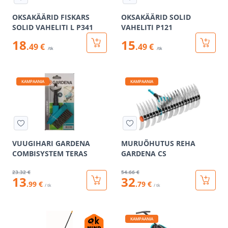
OKSAKÄÄRID FISKARS
OKSAKÄÄRID SOLID
SOLID VAHELITI L P341
VAHELITI P121
18
15
.49 €
.49 €
/tk
/tk
KAMPAANIA
KAMPAANIA
VUUGIHARI GARDENA
MURUÕHUTUS REHA
COMBISYSTEM TERAS
GARDENA CS
23
.32 €
54
.66 €
13
32
.99 €
.79 €
/ tk
/ tk
KAMPAANIA