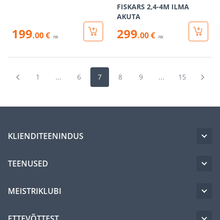
FISKARS 2,4-4M ILMA
AKUTA
199
299
.00 €
.00 €
/tk
/tk
1
...
6
7
8
9
...
15
KLIENDITEENINDUS
TEENUSED
MEISTRIKLUBI
ETTEVÕTTEST