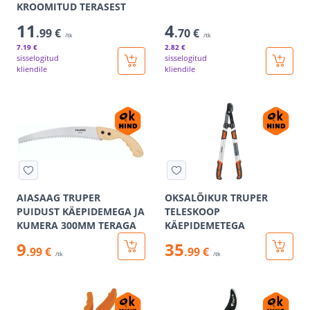
KROOMITUD TERASEST
11
4
.99 €
.70 €
/tk
/tk
7
.19 €
2
.82 €
sisselogitud
sisselogitud
kliendile
kliendile
AIASAAG TRUPER
OKSALÕIKUR TRUPER
PUIDUST KÄEPIDEMEGA JA
TELESKOOP
KUMERA 300MM TERAGA
KÄEPIDEMETEGA
9
35
.99 €
.99 €
/tk
/tk