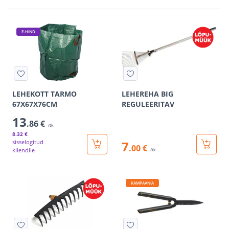
E-HIND
LEHEKOTT TARMO
LEHEREHA BIG
67X67X76CM
REGULEERITAV
13
.86 €
/tk
8
.32 €
sisselogitud
7
.00 €
kliendile
/tk
KAMPAANIA