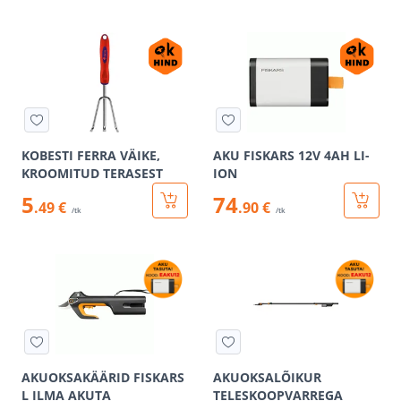
KOBESTI FERRA VÄIKE,
AKU FISKARS 12V 4AH LI-
KROOMITUD TERASEST
ION
5
74
.49 €
.90 €
/tk
/tk
AKUOKSAKÄÄRID FISKARS
AKUOKSALÕIKUR
L ILMA AKUTA
TELESKOOPVARREGA