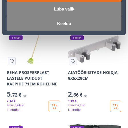
4
.39 €
/tk
Luba valik
2
.63 €
21
.99 €
13
sisselogitud
.19 €
/ tk
kliendile
Keeldu
E-HIND
E-HIND
REHA PROSPERPLAST
AIATÖÖRIISTADE HOIDJA
LASTELE PUIDUST
8X5X28CM
KÄEPIDE 71CM ROHELINE
5
2
.72 €
.66 €
/tk
/tk
3
.43 €
1
.60 €
sisselogitud
sisselogitud
kliendile
kliendile
E-HIND
E-HIND