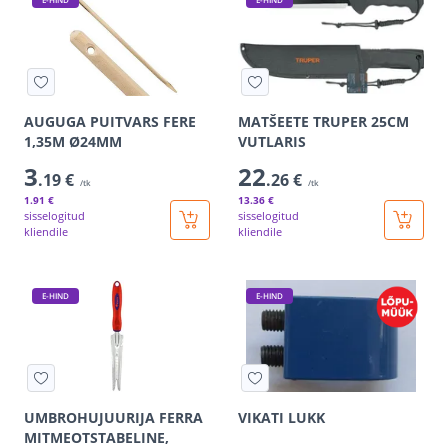
AUGUGA PUITVARS FERE
MATŠEETE TRUPER 25CM
1,35M Ø24MM
VUTLARIS
3
22
.19 €
.26 €
/tk
/tk
1
.91 €
13
.36 €
sisselogitud
sisselogitud
kliendile
kliendile
E-HIND
E-HIND
UMBROHUJUURIJA FERRA
VIKATI LUKK
MITMEOTSTABELINE,