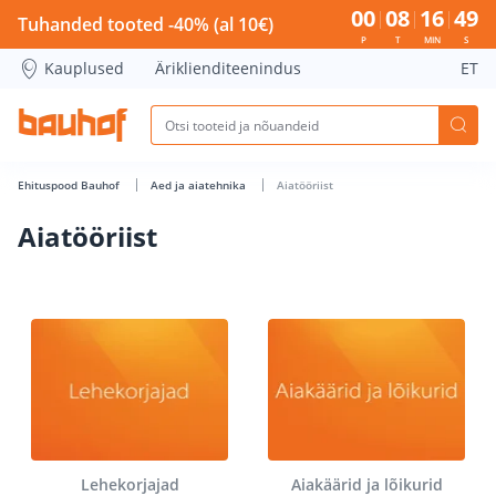
Aiatööriist - Bauhof has loaded
00
08
16
48
Tuhanded tooted -40% (al 10€)
P
T
MIN
S
Kauplused
Äriklienditeenindus
ET
Ehituspood Bauhof
Aed ja aiatehnika
Aiatööriist
Aiatööriist
Lehekorjajad
Aiakäärid ja lõikurid