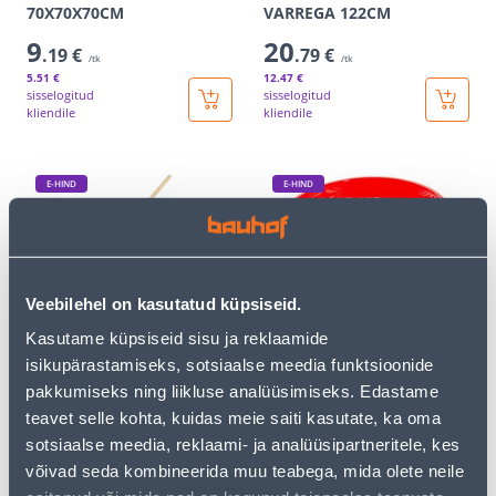
70X70X70CM
VARREGA 122CM
9
20
.19 €
.79 €
/tk
/tk
5
.51 €
12
.47 €
sisselogitud
sisselogitud
kliendile
kliendile
E-HIND
E-HIND
Veebilehel on kasutatud küpsiseid.
KOBESTI TRUPER4
MARJAPUHASTAJA
Kasutame küpsiseid sisu ja reklaamide
METALLIST PIIGA,
PUIDUST VARS 137CM
isikupärastamiseks, sotsiaalse meedia funktsioonide
pakkumiseks ning liikluse analüüsimiseks. Edastame
19
6
.99 €
.39 €
/tk
/tk
teavet selle kohta, kuidas meie saiti kasutate, ka oma
11
.99 €
3
.83 €
sotsiaalse meedia, reklaami- ja analüüsipartneritele, kes
sisselogitud
sisselogitud
kliendile
kliendile
võivad seda kombineerida muu teabega, mida olete neile