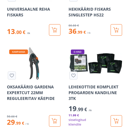
UNIVERSAALNE REHA
HEKIKÄÄRID FISKARS
FISKARS
SINGLESTEP HS22
66
.66 €
36
13
.00 €
.99 €
/ tk
/tk
KAMPAANIA
E-HIND
OKSAKÄÄRID GARDENA
LEHEKOTTIDE KOMPLEKT
EXPERTCUT 22MM
PROGARDEN KANDILINE
REGULEERITAV KÄEPIDE
3TK
19
.99 €
/tk
11
.99 €
50
.66 €
29
sisselogitud
.99 €
/ tk
kliendile