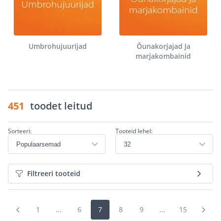
Umbrohujuurijad
Õunakorjajad ja
marjakombainid
451
toodet leitud
Sorteeri:
Tooteid lehel:
Filtreeri tooteid
1
...
6
7
8
9
...
15