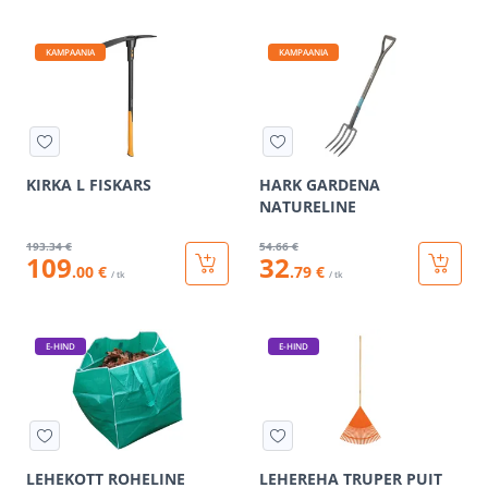
KAMPAANIA
KAMPAANIA
KIRKA L FISKARS
HARK GARDENA
NATURELINE
193
.34 €
54
.66 €
109
32
.00 €
.79 €
/ tk
/ tk
E-HIND
E-HIND
LEHEKOTT ROHELINE
LEHEREHA TRUPER PUIT