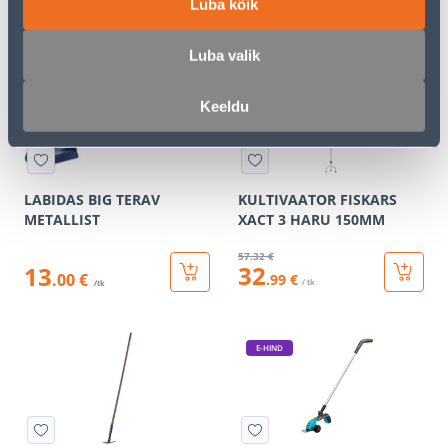
32
8
Luba kõik
.79 €
.99 €
/ tk
/tk
Luba valik
KAMPAANIA
Keeldu
LABIDAS BIG TERAV
KULTIVAATOR FISKARS
METALLIST
XACT 3 HARU 150MM
57
.32 €
32
13
.00 €
.99 €
/ tk
/tk
E-HIND