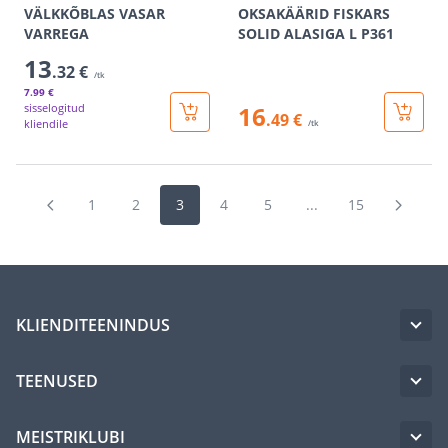
VÄLKKÕBLAS VASAR
OKSAKÄÄRID FISKARS
VARREGA
SOLID ALASIGA L P361
13
.32 €
/tk
7
.99 €
sisselogitud
16
.49 €
kliendile
/tk
1
2
3
4
5
...
15
KLIENDITEENINDUS
TEENUSED
MEISTRIKLUBI