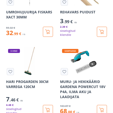
UMROHUJUURIJA FISKARS
REHAVARS PUIDUST
XACT 30MM
3
.99 €
/tk
2
.39 €
55
.32 €
32
sisselogitud
.99 €
/ tk
kliendile
E-HIND
KAMPAANIA
HARI PROGARDEN 30CM
MURU- JA HEKIKÄÄRID
VARREGA 120CM
GARDENA POWERCUT 18V
P4A, ILMA AKU JA
LAADIJATA
7
.46 €
/tk
4
.48 €
103
.87 €
68
sisselogitud
.00 €
kliendile
/ tk