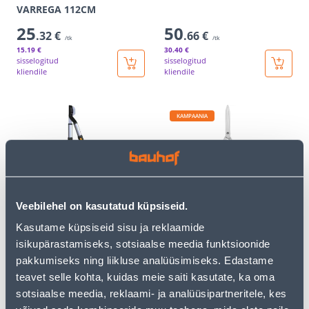
VARREGA 112CM
25
50
.32 €
.66 €
/tk
/tk
15
.19 €
30
.40 €
sisselogitud
sisselogitud
kliendile
kliendile
KAMPAANIA
OKSALÕIKUR FISKARS
HEKIKÄÄRID SOLID HS21
Veebilehel on kasutatud küpsiseid.
SMARTFIT
TELESKOOPKÄEPIDEMETEG
Kasutame küpsiseid sisu ja reklaamide
A L86
isikupärastamiseks, sotsiaalse meedia funktsioonide
46
.66 €
23
62
pakkumiseks ning liikluse analüüsimiseks. Edastame
.90 €
.99 €
/ tk
/tk
teavet selle kohta, kuidas meie saiti kasutate, ka oma
sotsiaalse meedia, reklaami- ja analüüsipartneritele, kes