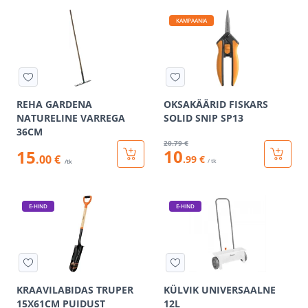
KAMPAANIA
REHA GARDENA
OKSAKÄÄRID FISKARS
NATURELINE VARREGA
SOLID SNIP SP13
36CM
20
.79 €
10
15
.00 €
.99 €
/ tk
/tk
E-HIND
E-HIND
KRAAVILABIDAS TRUPER
KÜLVIK UNIVERSAALNE
15X61CM PUIDUST
12L