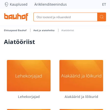
Aiatööriist - Bauhof has loaded
Kauplused
Äriklienditeenindus
ET
Ehituspood Bauhof
Aed ja aiatehnika
Aiatööriist
Aiatööriist
Lehekorjajad
Aiakäärid ja lõikurid