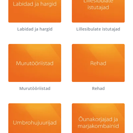
Labidad ja hargid
Lillesibulate istutajad
Murutööriistad
Rehad