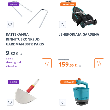
E-HIND
KAMPAANIA
KATTEKANGA
LEHEKORJAJA GARDENA
KINNITUSKONKSUD
GARDMAN 30TK PAKIS
9
.32 €
/tk
5
.59 €
318
.67 €
159
sisselogitud
.00 €
kliendile
/ tk
E-HIND
KAMPAANIA