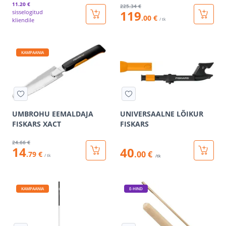
11
.20 €
225
.34 €
119
sisselogitud
.00 €
kliendile
/ tk
KAMPAANIA
UMBROHU EEMALDAJA
UNIVERSAALNE LÕIKUR
FISKARS XACT
FISKARS
24
.66 €
14
40
.00 €
.79 €
/ tk
/tk
KAMPAANIA
E-HIND