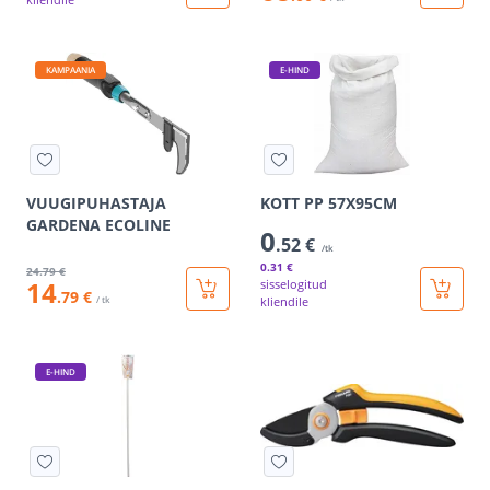
KAMPAANIA
E-HIND
VUUGIPUHASTAJA
KOTT PP 57X95CM
GARDENA ECOLINE
0
.52 €
/tk
0
.31 €
24
.79 €
14
sisselogitud
.79 €
/ tk
kliendile
E-HIND