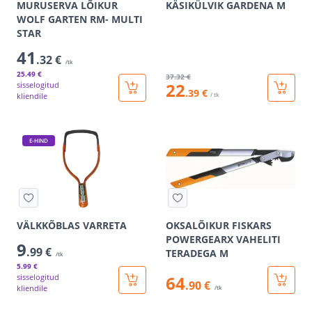
MURUSERVA LÕIKUR
KÄSIKÜLVIK GARDENA M
WOLF GARTEN RM- MULTI
STAR
41
.32 €
/tk
25
.49 €
37
.32 €
22
sisselogitud
.39 €
kliendile
/ tk
E-HIND
VÄLKKÕBLAS VARRETA
OKSALÕIKUR FISKARS
POWERGEARX VAHELITI
9
.99 €
TERADEGA M
/tk
5
.99 €
sisselogitud
64
.90 €
kliendile
/tk