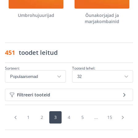
Umbrohujuurijad
Õunakorjajad ja
marjakombainid
451
toodet leitud
Sorteeri:
Tooteid lehel:
Filtreeri tooteid
1
2
3
4
5
...
15