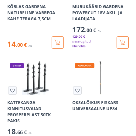
KÕBLAS GARDENA
MURUKÄÄRID GARDENA
NATURELINE VARREGA
POWERCUT 18V AKU- JA
KAHE TERAGA 7,5CM
LAADIJATA
172
.00 €
/tk
129
.00 €
14
sisselogitud
.00 €
kliendile
/tk
E-HIND
KAMPAANIA
KATTEKANGA
OKSALÕIKUR FISKARS
KINNITUSVAIAD
UNIVERSAALNE UP84
PROSPERPLAST 50TK
PAKIS
18
.66 €
/tk