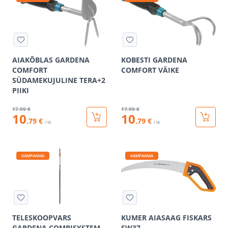
AIAKÕBLAS GARDENA
KOBESTI GARDENA
COMFORT
COMFORT VÄIKE
SÜDAMEKUJULINE TERA+2
PIIKI
17
.99 €
17
.99 €
10
10
.79 €
.79 €
/ tk
/ tk
KAMPAANIA
KAMPAANIA
TELESKOOPVARS
KUMER AIASAAG FISKARS
GARDENA COMBISYSTEM
SW37