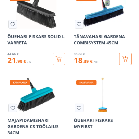
ÕUEHARI FISKARS SOLID L
TÄNAVAHARI GARDENA
VARRETA
COMBISYSTEM 45CM
44
.66 €
30
.66 €
21
18
.99 €
.39 €
/ tk
/ tk
KAMPAANIA
KAMPAANIA
MAJAPIDAMISHARI
ÕUEHARI FISKARS
GARDENA CS TÖÖLAIUS
MYFIRST
34CM