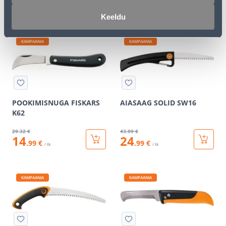
6
59
.39 €
.90 €
/ tk
/ tk
Keeldu
KAMPAANIA
KAMPAANIA
POOKIMISNUGA FISKARS
AIASAAG SOLID SW16
K62
29
.32 €
43
.99 €
14
24
.99 €
.99 €
/ tk
/ tk
KAMPAANIA
KAMPAANIA