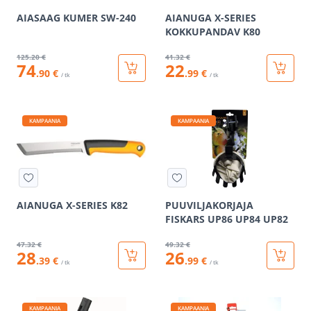
AIASAAG KUMER SW-240
AIANUGA X-SERIES
KOKKUPANDAV K80
125
.20 €
41
.32 €
74
22
.90 €
.99 €
/ tk
/ tk
KAMPAANIA
KAMPAANIA
AIANUGA X-SERIES K82
PUUVILJAKORJAJA
FISKARS UP86 UP84 UP82
47
.32 €
49
.32 €
28
26
.39 €
.99 €
/ tk
/ tk
KAMPAANIA
KAMPAANIA