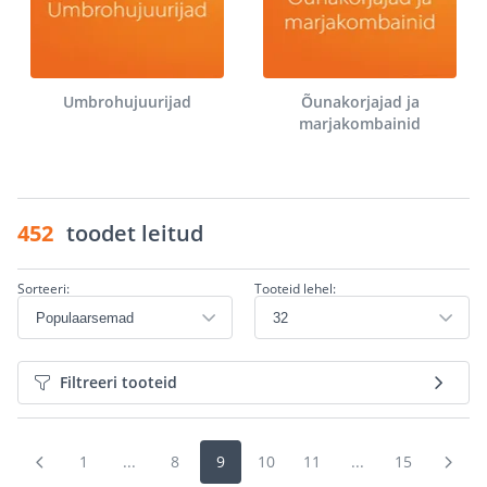
Umbrohujuurijad
Õunakorjajad ja
marjakombainid
452
toodet leitud
Sorteeri:
Tooteid lehel:
Filtreeri tooteid
1
...
8
9
10
11
...
15