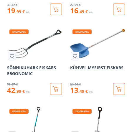
33
.32 €
27
.99 €
19
16
.99 €
.49 €
/ tk
/ tk
KAMPAANIA
KAMPAANIA
SÕNNIKUHARK FISKARS
KÜHVEL MYFIRST FISKARS
ERGONOMIC
79
.87 €
26
.66 €
42
13
.99 €
.49 €
/ tk
/ tk
KAMPAANIA
KAMPAANIA