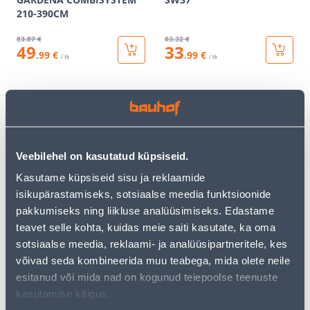
210-390CM
83
.87 €
63
.32 €
49
33
.99 €
.99 €
/ tk
/ tk
KAMPAANIA
KAMPAANIA
Veebilehel on kasutatud küpsiseid.
Kasutame küpsiseid sisu ja reklaamide
AIASAAG GARDENA 135P
HEKIKÄÄRID GARDENA
isikupärastamiseks, sotsiaalse meedia funktsioonide
LIIGENDTERAGA
NATURECUT
pakkumiseks ning liikluse analüüsimiseks. Edastame
51
.32 €
56
.66 €
teavet selle kohta, kuidas meie saiti kasutate, ka oma
30
32
.79 €
.99 €
sotsiaalse meedia, reklaami- ja analüüsipartneritele, kes
/ tk
/ tk
võivad seda kombineerida muu teabega, mida olete neile
esitanud või mida nad on kogunud teiepoolse teenuste
KAMPAANIA
KAMPAANIA
kasutamise käigus.