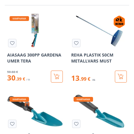
KAMPAANIA
AIASAAG 300PP GARDENA
REHA PLASTIK 50CM
UMER TERA
METALLVARS MUST
50
.66 €
30
13
.99 €
.39 €
/ tk
/tk
KAMPAANIA
KAMPAANIA