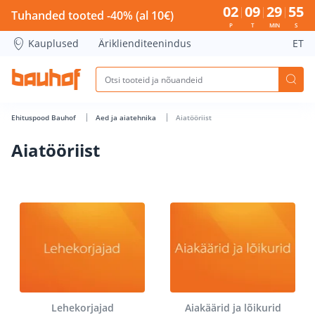
Aiatööriist - Bauhof has loaded
02
09
29
54
Tuhanded tooted -40% (al 10€)
P
T
MIN
S
Kauplused
Äriklienditeenindus
ET
Ehituspood Bauhof
Aed ja aiatehnika
Aiatööriist
Aiatööriist
Lehekorjajad
Aiakäärid ja lõikurid