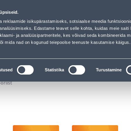
02
09
17
46
Tuhanded tooted -40% (al 10€)
P
T
MIN
S
üpsiseid.
ndus
Teenused
Karjäärileht
a reklaamide isikupärastamiseks, sotsiaalse meedia funktsiooni
analüüsimiseks. Edastame teavet selle kohta, kuidas meie saiti 
klaami- ja analüüsipartneritele, kes võivad seda kombineerida 
OTSI
Logi
 või mida nad on kogunud teiepoolse teenuste kasutamise käigus.
KATALOOGID
TÖÖRIISTALAENUTUS
J
stused
Statistika
Turustamine
öriist