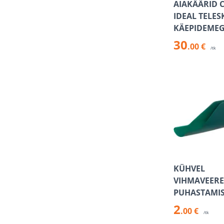
AIAKÄÄRID 
IDEAL TELE
KÄEPIDEME
30
.00 €
/tk
KÜHVEL
VIHMAVEER
PUHASTAMI
2
.00 €
/tk