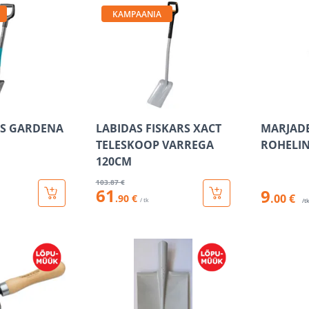
KAMPAANIA
AS GARDENA
LABIDAS FISKARS XACT
MARJADE
TELESKOOP VARREGA
ROHELI
120CM
103
.87 €
61
9
.00 €
.90 €
/ tk
/t