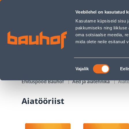
Aiatööriist - Bauhof has loaded
Veebilehel on kasutatud k
Kauplused
Äriklienditeenindus
Klienditeeni
Kasutame küpsiseid sisu j
pakkumiseks ning liikluse 
oma sotsiaalse meedia, re
mida olete neile esitanud
TOOTED
KAMPAANIAD
Nõusoleku
Vajalik
Eeli
valik
Ehituspood Bauhof
Aed ja aiatehnika
Aiatö
Aiatööriist