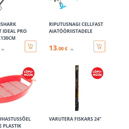
ISHARK
RIPUTUSNAGI CELLFAST
T IDEAL PRO
AIATÖÖRIISTADELE
X130CM
13
.00 €
/tk
/tk
UHASTUSSÕEL
VARUTERA FISKARS 24"
 PLASTIK