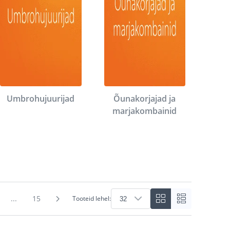
Umbrohujuurijad
Õunakorjajad ja
marjakombainid
...
15
Tooteid lehel: