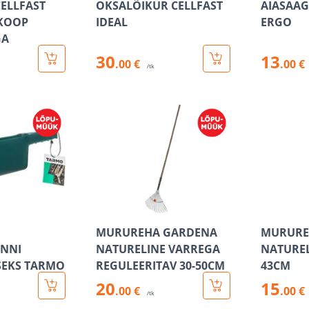
CELLFAST
OKSALÕIKUR CELLFAST
AIASAAG
SKOOP
IDEAL
ERGO
GA
30
13
.00 €
.00 €
/tk
MURUREHA GARDENA
MURURE
ENNI
NATURELINE VARREGA
NATUREL
SEKS TARMO
REGULEERITAV 30-50CM
43CM
20
15
.00 €
.00 €
/tk