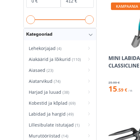
KAMPAANIA
Kategooriad
Lehekorjajad
(4)
MINI LABID
Aiakäärid ja lõikurid
(110)
CLASSICLINE
Aiasaed
(23)
Aiatarvikud
(74)
25
.99 €
15
.59 €
/ tk
Harjad ja luuad
(38)
Kobestid ja kõplad
(69)
Labidad ja hargid
(49)
Lillesibulate istutajad
(1)
Murutööriistad
(14)