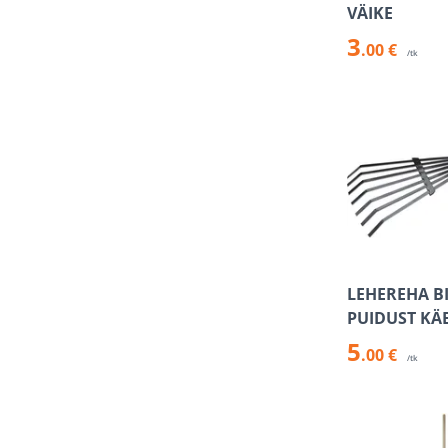
VÄIKE
3
.00 €
/tk
LEHEREHA BI
PUIDUST KÄ
5
.00 €
/tk