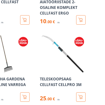
 CELLFAST
AIATÖÖRIISTADE 2-
OSALINE KOMPLEKT
CELLFAST ERGO
10
.00 €
/tk
/tk
HA GARDENA
TELESKOOPSAAG
INE VARREGA
CELLFAST CELLPRO 3M
25
.00 €
/tk
/tk