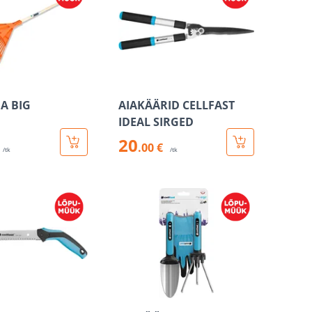
A BIG
AIAKÄÄRID CELLFAST
IDEAL SIRGED
20
.00 €
/tk
/tk