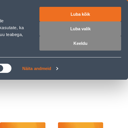
Luba kõik
ET
RU
EN
de
kasutate, ka
Luba valik
muu teabega,
 sisse
Ostunimekiri
Ostukorv
Keeldu
ÄRELMAKS
MEISTRIKLUBI
BLOGI
Näita andmeid