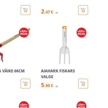
2
.47 €
k
/tk
G VÄIKE 66CM
AIAHARK FISKARS
VALGE
5
.80 €
k
/tk