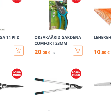
A 14 PIID
OKSAKÄÄRID GARDENA
LEHEREH
COMFORT 23MM
20
10
.00 €
.00 €
/tk