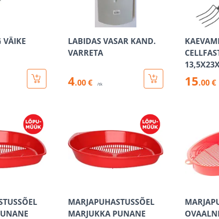
 VÄIKE
LABIDAS VASAR KAND.
KAEVAM
VARRETA
CELLFAS
13,5X23
4
15
.00 €
.00 €
/tk
STUSSÕEL
MARJAPUHASTUSSÕEL
MARJAP
PUNANE
MARJUKKA PUNANE
OVAALNE