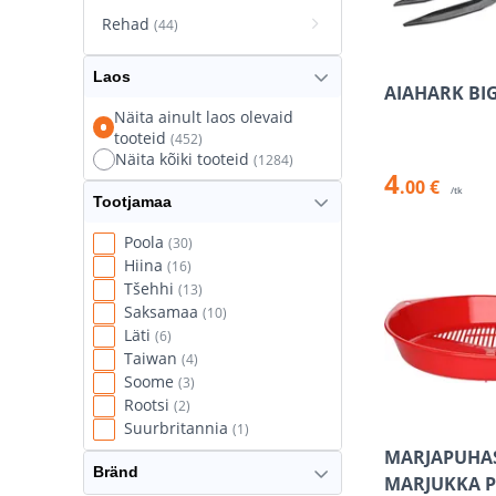
Rehad
(44)
Umbrohujuurijad
(13)
Laos
AIAHARK BIG
Õunakorjajad ja
Näita ainult laos olevaid
marjakombainid
(13)
tooteid
(452)
Näita kõiki tooteid
(1284)
4
.00 €
/tk
Tootjamaa
Poola
(30)
Hiina
(16)
Tšehhi
(13)
Saksamaa
(10)
Läti
(6)
Taiwan
(4)
Soome
(3)
Rootsi
(2)
Suurbritannia
(1)
MARJAPUHA
Bränd
MARJUKKA 