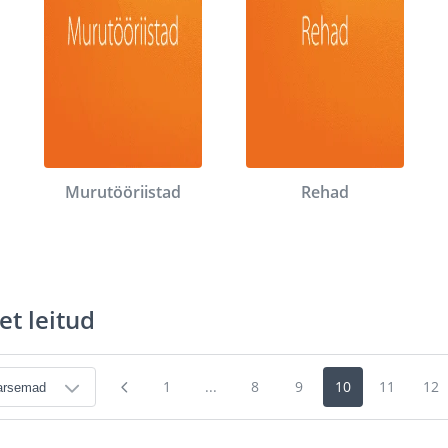
Murutööriistad
Rehad
et leitud
1
...
8
9
10
11
12