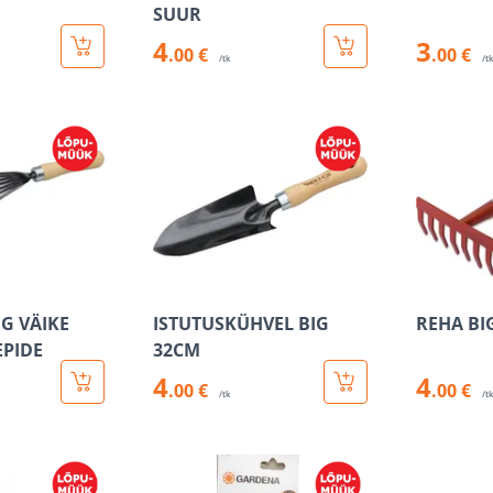
SUUR
4
3
.00 €
.00 €
/tk
/t
G VÄIKE
ISTUTUSKÜHVEL BIG
REHA BI
EPIDE
32CM
4
4
.00 €
.00 €
/tk
/t