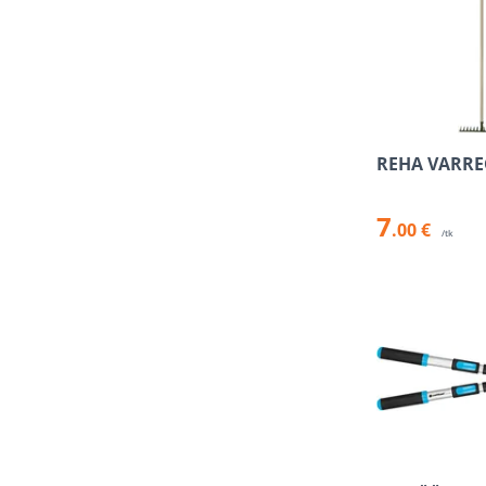
REHA VARREG
7
.00 €
/tk