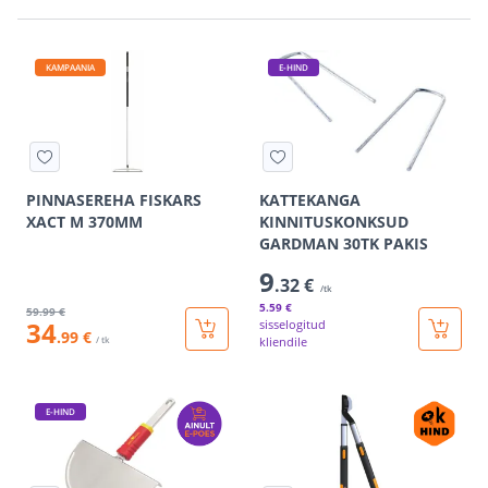
KAMPAANIA
E-HIND
PINNASEREHA FISKARS
KATTEKANGA
XACT M 370MM
KINNITUSKONKSUD
GARDMAN 30TK PAKIS
9
.32 €
/tk
5
.59 €
59
.99 €
34
sisselogitud
.99 €
/ tk
kliendile
E-HIND