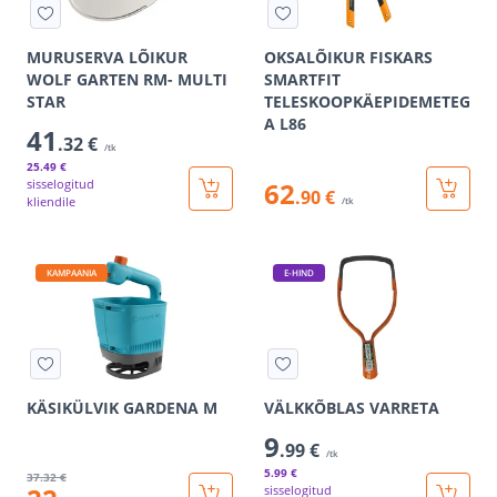
MURUSERVA LÕIKUR
OKSALÕIKUR FISKARS
WOLF GARTEN RM- MULTI
SMARTFIT
STAR
TELESKOOPKÄEPIDEMETEG
A L86
41
.32 €
/tk
25
.49 €
sisselogitud
62
.90 €
kliendile
/tk
KAMPAANIA
E-HIND
KÄSIKÜLVIK GARDENA M
VÄLKKÕBLAS VARRETA
9
.99 €
/tk
5
.99 €
37
.32 €
sisselogitud