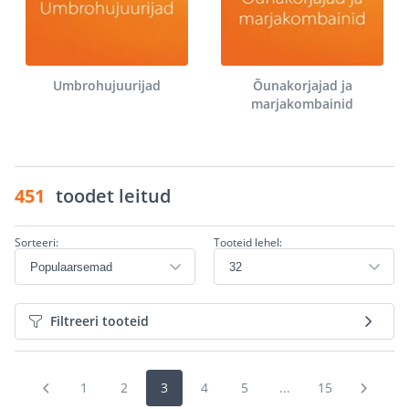
Umbrohujuurijad
Õunakorjajad ja
marjakombainid
451
toodet leitud
Sorteeri:
Tooteid lehel:
Filtreeri tooteid
1
2
3
4
5
...
15