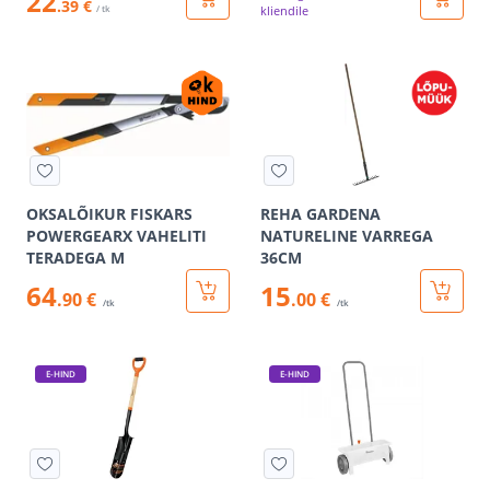
22
.39 €
/ tk
kliendile
OKSALÕIKUR FISKARS
REHA GARDENA
POWERGEARX VAHELITI
NATURELINE VARREGA
TERADEGA M
36CM
64
15
.90 €
.00 €
/tk
/tk
E-HIND
E-HIND