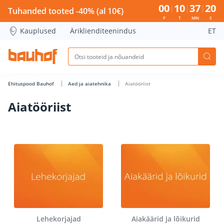
Aiatööriist - Bauhof has loaded
00
10
37
19
Tuhanded tooted -40% (al 10€)
P
T
MIN
S
Kauplused
Äriklienditeenindus
ET
Ehituspood Bauhof
Aed ja aiatehnika
Aiatööriist
Aiatööriist
Lehekorjajad
Aiakäärid ja lõikurid