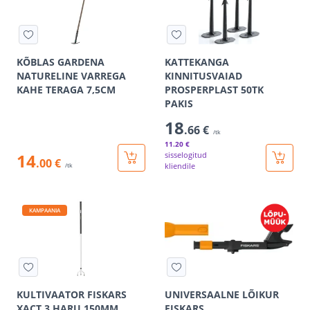
KÕBLAS GARDENA
KATTEKANGA
NATURELINE VARREGA
KINNITUSVAIAD
KAHE TERAGA 7,5CM
PROSPERPLAST 50TK
PAKIS
18
.66 €
/tk
11
.20 €
14
sisselogitud
.00 €
kliendile
/tk
KAMPAANIA
KULTIVAATOR FISKARS
UNIVERSAALNE LÕIKUR
XACT 3 HARU 150MM
FISKARS