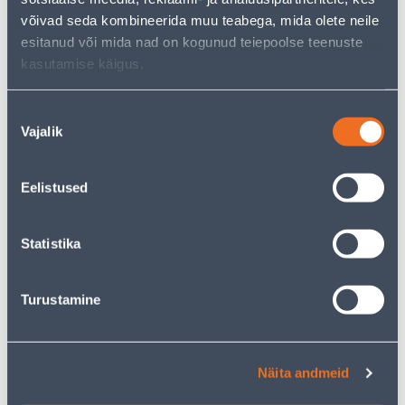
võivad seda kombineerida muu teabega, mida olete neile
esitanud või mida nad on kogunud teiepoolse teenuste
kasutamise käigus.
Nõusoleku
Vajalik
valik
REHA FISKARS QUICKFIT
SAMBLANUGA FISKARS
QUIKFIT
17
13
Eelistused
.00 €
.00 €
/tk
/tk
Statistika
Turustamine
LABIDAS TRUPER
LABIDAS BIG TERAV
Näita andmeid
TERAVAOTSALINE
METALLIST
PUIDUST VARREGA 69CM