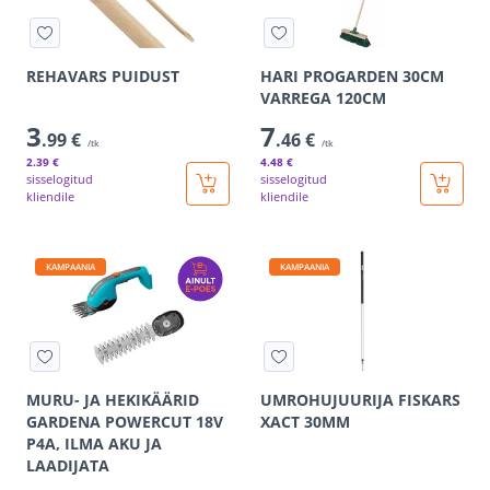
REHAVARS PUIDUST
HARI PROGARDEN 30CM
VARREGA 120CM
3
7
.99 €
.46 €
/tk
/tk
2
.39 €
4
.48 €
sisselogitud
sisselogitud
kliendile
kliendile
KAMPAANIA
KAMPAANIA
MURU- JA HEKIKÄÄRID
UMROHUJUURIJA FISKARS
GARDENA POWERCUT 18V
XACT 30MM
P4A, ILMA AKU JA
LAADIJATA