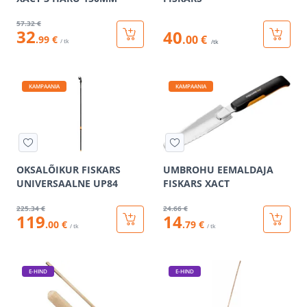
57
.32 €
32
40
.00 €
.99 €
/ tk
/tk
KAMPAANIA
KAMPAANIA
OKSALÕIKUR FISKARS
UMBROHU EEMALDAJA
UNIVERSAALNE UP84
FISKARS XACT
225
.34 €
24
.66 €
119
14
.00 €
.79 €
/ tk
/ tk
E-HIND
E-HIND