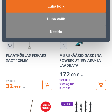
8
13
Luba kõik
.79 €
.00 €
/tk
/tk
Luba valik
KAMPAANIA
E-HIND
Keeldu
PLAATKÕBLAS FISKARS
MURUKÄÄRID GARDENA
XACT 125MM
POWERCUT 18V AKU- JA
LAADIJATA
172
.00 €
/tk
129
.00 €
57
.32 €
32
sisselogitud
.99 €
/ tk
kliendile
E-HIND