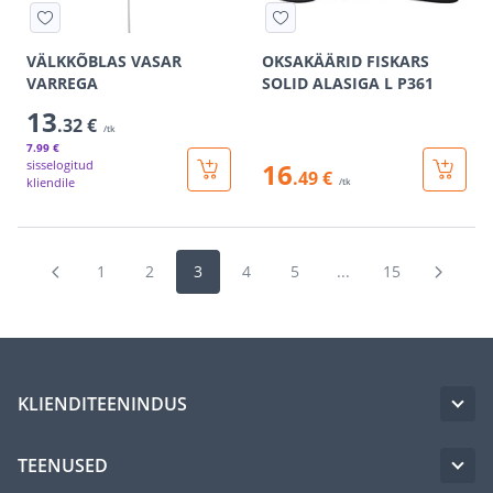
VÄLKKÕBLAS VASAR
OKSAKÄÄRID FISKARS
VARREGA
SOLID ALASIGA L P361
13
.32 €
/tk
7
.99 €
sisselogitud
16
.49 €
kliendile
/tk
1
2
3
4
5
...
15
KLIENDITEENINDUS
TEENUSED