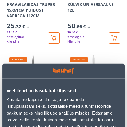
KRAAVILABIDAS TRUPER
KÜLVIK UNIVERSAALNE
15X61CM PUIDUST
12L
VARREGA 112CM
25
50
.32 €
.66 €
/tk
/tk
15
.19 €
30
.40 €
sisselogitud
sisselogitud
kliendile
kliendile
KAMPAANIA
KAMPAANIA
Veebilehel on kasutatud küpsiseid.
OKSAKÄÄRID FISKARS
HEKIKÄÄRID SOLID HS21
Kasutame küpsiseid sisu ja reklaamide
SOLID SNIP SP13
isikupärastamiseks, sotsiaalse meedia funktsioonide
20
.79 €
46
.66 €
pakkumiseks ning liikluse analüüsimiseks. Edastame
10
23
.99 €
.99 €
/ tk
/ tk
teavet selle kohta, kuidas meie saiti kasutate, ka oma
sotsiaalse meedia, reklaami- ja analüüsipartneritele, kes