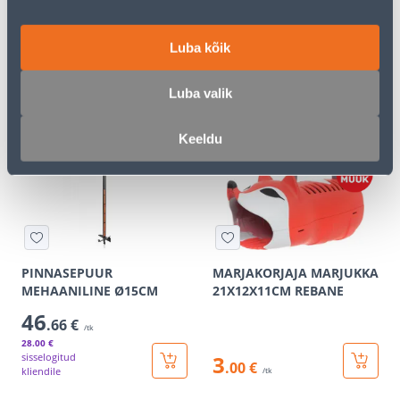
AIATÖÖRIISTADE HOIDJA
ÕUEHARI FISKARS
8X5X42,5CM
QUIKFIT
Luba kõik
3
.99 €
/tk
2
.39 €
Luba valik
sisselogitud
16
.00 €
kliendile
/tk
Keeldu
E-HIND
PINNASEPUUR
MARJAKORJAJA MARJUKKA
MEHAANILINE Ø15CM
21X12X11CM REBANE
46
.66 €
/tk
28
.00 €
sisselogitud
3
.00 €
kliendile
/tk