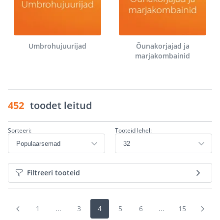
Umbrohujuurijad
Õunakorjajad ja
marjakombainid
452
toodet leitud
Sorteeri:
Tooteid lehel:
Filtreeri tooteid
1
...
3
4
5
6
...
15