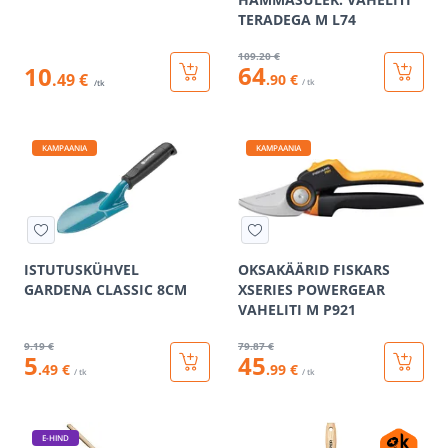
TERADEGA M L74
109
.20 €
64
10
.49 €
.90 €
/ tk
/tk
KAMPAANIA
KAMPAANIA
ISTUTUSKÜHVEL
OKSAKÄÄRID FISKARS
GARDENA CLASSIC 8CM
XSERIES POWERGEAR
VAHELITI M P921
9
.19 €
79
.87 €
5
45
.49 €
.99 €
/ tk
/ tk
E-HIND