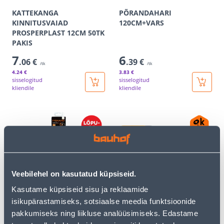
KATTEKANGA
PÕRANDAHARI
KINNITUSVAIAD
120CM+VARS
PROSPERPLAST 12CM 50TK
PAKIS
7
6
.06 €
.39 €
/tk
/tk
4
.24 €
3
.83 €
sisselogitud
sisselogitud
kliendile
kliendile
Veebilehel on kasutatud küpsiseid.
VARS FISKARS QUIKFIT S
OKSALÕIKUR FISKARS
Kasutame küpsiseid sisu ja reklaamide
POWERGEAR X ALASIGA L
isikupärastamiseks, sotsiaalse meedia funktsioonide
5
82
.00 €
.90 €
/tk
/tk
pakkumiseks ning liikluse analüüsimiseks. Edastame