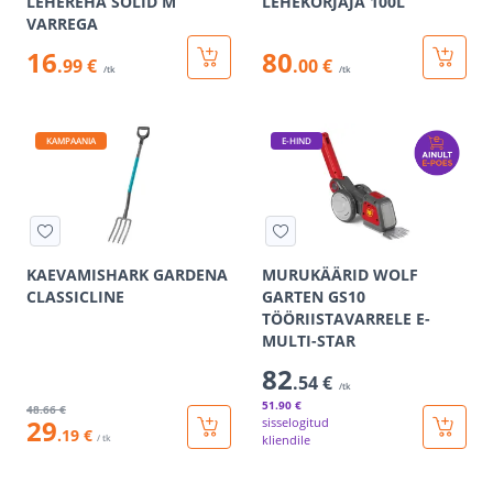
LEHEREHA SOLID M
LEHEKORJAJA 100L
VARREGA
16
80
.99 €
.00 €
/tk
/tk
KAMPAANIA
E-HIND
KAEVAMISHARK GARDENA
MURUKÄÄRID WOLF
CLASSICLINE
GARTEN GS10
TÖÖRIISTAVARRELE E-
MULTI-STAR
82
.54 €
/tk
51
.90 €
48
.66 €
29
sisselogitud
.19 €
/ tk
kliendile