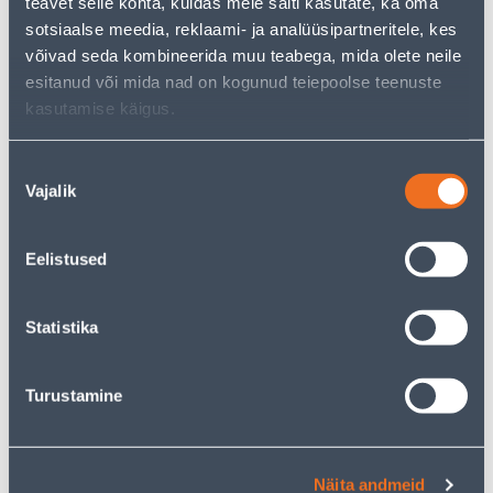
teavet selle kohta, kuidas meie saiti kasutate, ka oma
sotsiaalse meedia, reklaami- ja analüüsipartneritele, kes
E-HIND
võivad seda kombineerida muu teabega, mida olete neile
esitanud või mida nad on kogunud teiepoolse teenuste
kasutamise käigus.
Nõusoleku
AKUOKSAKÄÄRID FISKARS
TASANDUSREHA GARDENA
Vajalik
valik
M SISSEEHITATUD AKUGA
COMBISYSTEM
87
.87 €
/tk
Eelistused
54
.90 €
199
sisselogitud
.00 €
kliendile
/tk
Statistika
E-HIND
Turustamine
Näita andmeid