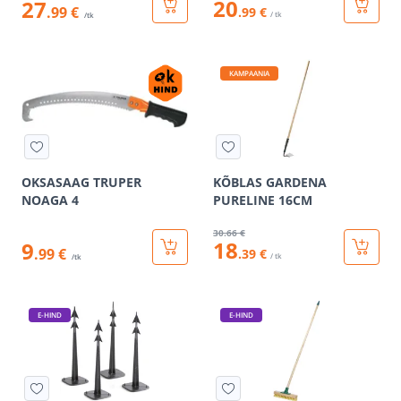
20
27
.99 €
.99 €
/ tk
/tk
KAMPAANIA
OKSASAAG TRUPER
KÕBLAS GARDENA
NOAGA 4
PURELINE 16CM
30
.66 €
18
9
.99 €
.39 €
/ tk
/tk
E-HIND
E-HIND