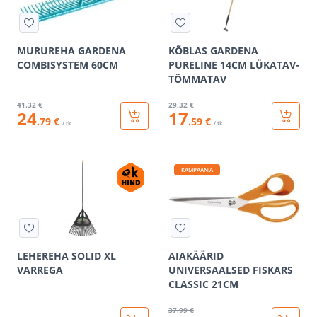
MURUREHA GARDENA
KÕBLAS GARDENA
COMBISYSTEM 60CM
PURELINE 14CM LÜKATAV-
TÕMMATAV
41
.32 €
29
.32 €
24
17
.79 €
.59 €
/ tk
/ tk
KAMPAANIA
LEHEREHA SOLID XL
AIAKÄÄRID
VARREGA
UNIVERSAALSED FISKARS
CLASSIC 21CM
37
.99 €