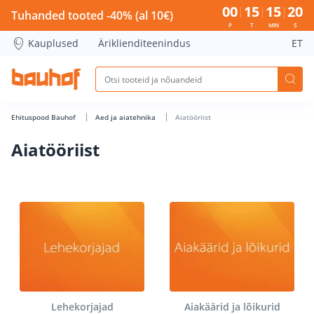
Aiatööriist - Bauhof has loaded
00
15
15
19
Tuhanded tooted -40% (al 10€)
P
T
MIN
S
Kauplused
Äriklienditeenindus
ET
Ehituspood Bauhof
Aed ja aiatehnika
Aiatööriist
Aiatööriist
Lehekorjajad
Aiakäärid ja lõikurid