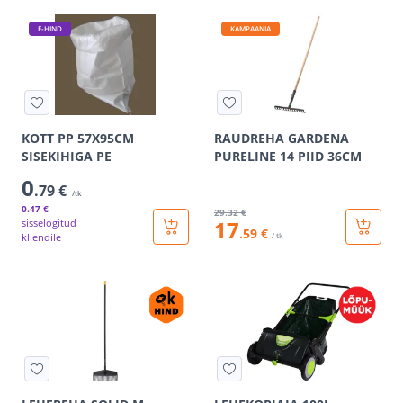
E-HIND
KAMPAANIA
KOTT PP 57X95CM
RAUDREHA GARDENA
SISEKIHIGA PE
PURELINE 14 PIID 36CM
0
.79 €
/tk
0
.47 €
29
.32 €
17
sisselogitud
.59 €
kliendile
/ tk