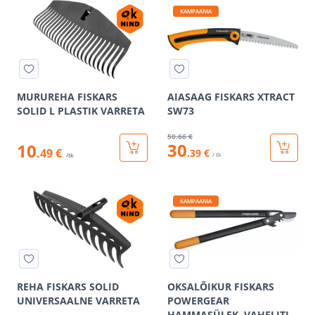
KAMPAANIA
MURUREHA FISKARS
AIASAAG FISKARS XTRACT
SOLID L PLASTIK VARRETA
SW73
50
.66 €
30
10
.49 €
.39 €
/ tk
/tk
KAMPAANIA
REHA FISKARS SOLID
OKSALÕIKUR FISKARS
UNIVERSAALNE VARRETA
POWERGEAR
HAMMASÜLEK. VAHELITI