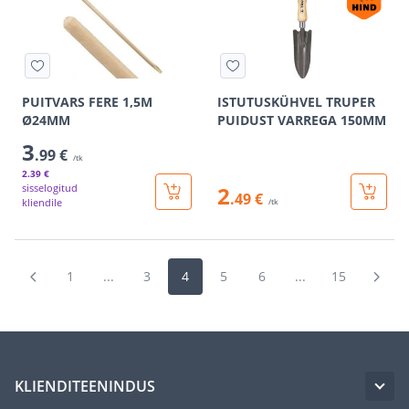
PUITVARS FERE 1,5M
ISTUTUSKÜHVEL TRUPER
Ø24MM
PUIDUST VARREGA 150MM
3
.99 €
/tk
2
.39 €
sisselogitud
2
.49 €
kliendile
/tk
1
...
3
4
5
6
...
15
KLIENDITEENINDUS