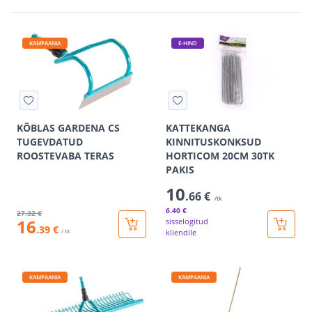
KAMPAANIA
E-HIND
KÕBLAS GARDENA CS
KATTEKANGA
TUGEVDATUD
KINNITUSKONKSUD
ROOSTEVABA TERAS
HORTICOM 20CM 30TK
PAKIS
10
.66 €
/tk
6
.40 €
27
.32 €
16
sisselogitud
.39 €
/ tk
kliendile
KAMPAANIA
KAMPAANIA