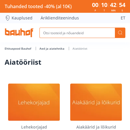
Aiatööriist - Bauhof has loaded
00
10
42
53
Tuhanded tooted -40% (al 10€)
P
T
MIN
S
Kauplused
Äriklienditeenindus
ET
Ehituspood Bauhof
Aed ja aiatehnika
Aiatööriist
Aiatööriist
Lehekorjajad
Aiakäärid ja lõikurid