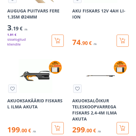
AUGUGA PUITVARS FERE
AKU FISKARS 12V 4AH LI-
1,35M Ø24MM
ION
3
.19 €
/tk
1
.91 €
sisselogitud
74
.90 €
kliendile
/tk
AKUOKSAKÄÄRID FISKARS
AKUOKSALÕIKUR
L ILMA AKUTA
TELESKOOPVARREGA
FISKARS 2,4-4M ILMA
AKUTA
199
299
.00 €
.00 €
/tk
/tk