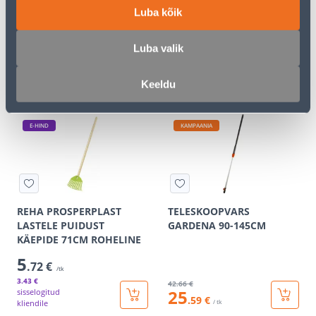
Luba kõik
PUUVARS GARDENA
UMBROHUJUURIJA
COMBISYSTEM 130CM
4
.39 €
/tk
Luba valik
2
.63 €
21
.99 €
13
sisselogitud
.19 €
/ tk
kliendile
Keeldu
E-HIND
KAMPAANIA
REHA PROSPERPLAST
TELESKOOPVARS
LASTELE PUIDUST
GARDENA 90-145CM
KÄEPIDE 71CM ROHELINE
5
.72 €
/tk
3
.43 €
42
.66 €
25
sisselogitud
.59 €
kliendile
/ tk