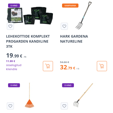
E-HIND
KAMPAANIA
LEHEKOTTIDE KOMPLEKT
HARK GARDENA
PROGARDEN KANDILINE
NATURELINE
3TK
19
.99 €
/tk
11
.99 €
54
.66 €
32
sisselogitud
.79 €
kliendile
/ tk
E-HIND
E-HIND