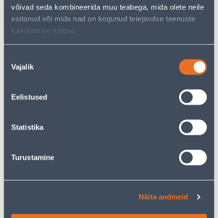
võivad seda kombineerida muu teabega, mida olete neile
esitanud või mida nad on kogunud teiepoolse teenuste
KAMPAANIA
E-HIND
kasutamise käigus.
Nõusoleku
Vajalik
valik
OKSAKÄÄRID GARDENA
AIATÖÖRIISTADE HOIDJA
EASYCUT
8X5X28CM
Eelistused
2
.66 €
/tk
1
.60 €
17
.32 €
Statistika
10
sisselogitud
.39 €
/ tk
kliendile
Turustamine
KAMPAANIA
E-HIND
Näita andmeid