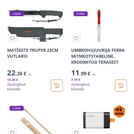
E-HIND
E-HIND
MATŠEETE TRUPER 25CM
UMBROHUJUURIJA FERRA
VUTLARIS
MITMEOTSTABELINE,
KROOMITUD TERASEST
22
11
.26 €
.99 €
/tk
/tk
13
.36 €
7
.19 €
sisselogitud
sisselogitud
kliendile
kliendile
E-HIND