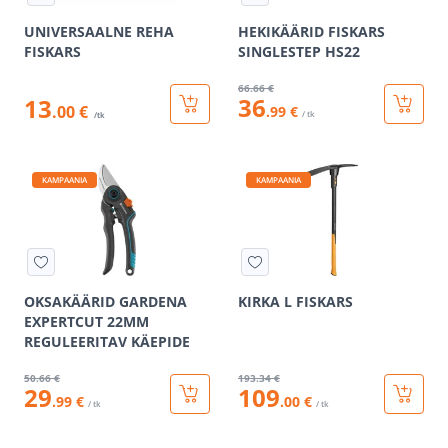
UNIVERSAALNE REHA
HEKIKÄÄRID FISKARS
FISKARS
SINGLESTEP HS22
66
.66 €
36
13
.00 €
.99 €
/ tk
/tk
KAMPAANIA
KAMPAANIA
OKSAKÄÄRID GARDENA
KIRKA L FISKARS
EXPERTCUT 22MM
REGULEERITAV KÄEPIDE
50
.66 €
193
.34 €
29
109
.99 €
.00 €
/ tk
/ tk