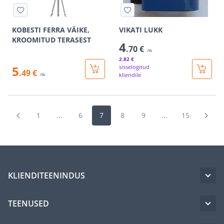
KOBESTI FERRA VÄIKE,
VIKATI LUKK
KROOMITUD TERASEST
4
.70 €
/tk
2
.82 €
5
sisselogitud
.49 €
kliendile
/tk
1
...
6
7
8
9
...
15
KLIENDITEENINDUS
TEENUSED