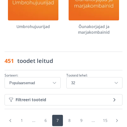
Umbrohujuurijad
Õunakorjajad ja
marjakombainid
451
toodet leitud
Sorteeri:
Tooteid lehel:
Filtreeri tooteid
1
...
6
7
8
9
...
15