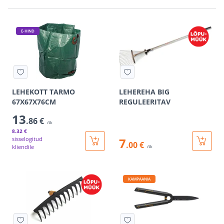
E-HIND
LEHEKOTT TARMO
LEHEREHA BIG
67X67X76CM
REGULEERITAV
13
.86 €
/tk
8
.32 €
sisselogitud
7
.00 €
kliendile
/tk
KAMPAANIA