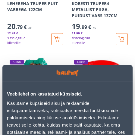
LEHEREHA TRUPER PUIT
KOBESTI TRUPER4
VARREGA 122CM
METALLIST PIIGA,
PUIDUST VARS 137CM
20
19
.79 €
.99 €
/tk
/tk
12
.47 €
11
.99 €
sisselogitud
sisselogitud
kliendile
kliendile
E-HIND
E-HIND
Veebilehel on kasutatud küpsiseid.
LEHEKOTT ROHELINE
MARJAPUHASTAJA
Kasutame küpsiseid sisu ja reklaamide
70X70X70CM
isikupärastamiseks, sotsiaalse meedia funktsioonide
9
6
.19 €
.39 €
pakkumiseks ning liikluse analüüsimiseks. Edastame
/tk
/tk
5
.51 €
3
.83 €
teavet selle kohta, kuidas meie saiti kasutate, ka oma
sisselogitud
sisselogitud
sotsiaalse meedia, reklaami- ja analüüsipartneritele, kes
kliendile
kliendile