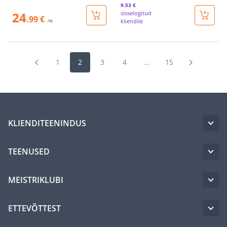
9
.53 €
24
sisselogitud
.99 €
kliendile
/tk
1
2
3
4
...
15
KLIENDITEENINDUS
TEENUSED
MEISTRIKLUBI
ETTEVÕTTEST