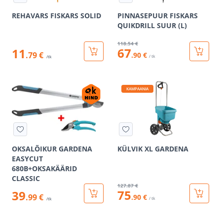
REHAVARS FISKARS SOLID
PINNASEPUUR FISKARS
QUIKDRILL SUUR (L)
118
.54 €
67
11
.79 €
.90 €
/ tk
/tk
KAMPAANIA
OKSALÕIKUR GARDENA
KÜLVIK XL GARDENA
EASYCUT
680B+OKSAKÄÄRID
CLASSIC
127
.87 €
75
39
.99 €
.90 €
/ tk
/tk