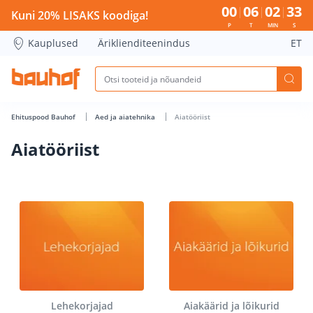
Aiatööriist - Bauhof has loaded
00
06
02
32
Kuni 20% LISAKS koodiga!
P
T
MIN
S
Kauplused
Äriklienditeenindus
ET
Ehituspood Bauhof
Aed ja aiatehnika
Aiatööriist
Aiatööriist
Lehekorjajad
Aiakäärid ja lõikurid