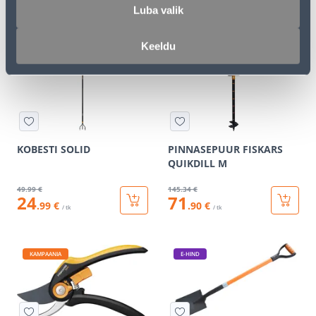
30
82
Luba valik
.90 €
.99 €
/ tk
/tk
Keeldu
KAMPAANIA
KAMPAANIA
KOBESTI SOLID
PINNASEPUUR FISKARS
QUIKDILL M
49
.99 €
145
.34 €
24
71
.99 €
.90 €
/ tk
/ tk
KAMPAANIA
E-HIND