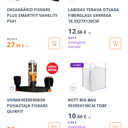
OKSAKÄÄRID FISKARS
LABIDAS TERAVA OTSAGA
PLUS SMARTFIT VAHELITI
FIBERGLASS VARREGA
P541
18,3X27X120CМ
12
.66 €
/tk
8
.23 €
46
.66 €
27
sisselogitud
.99 €
/ tk
kliendile
E-HIND
VIHMAVEERENNIDE
KOTT BIG-BAG
PUHASTAJA FISKARS
95X95X130CM TOBF
QUIKFIT
10
.66 €
/tk
6
.93 €
sisselogitud