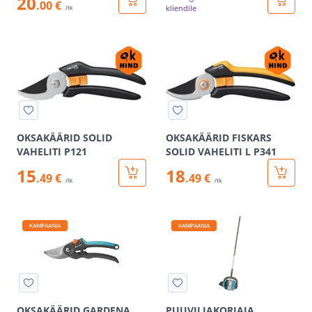
20
.00 €
kliendile
/tk
OKSAKÄÄRID SOLID
OKSAKÄÄRID FISKARS
VAHELITI P121
SOLID VAHELITI L P341
15
18
.49 €
.49 €
/tk
/tk
KAMPAANIA
KAMPAANIA
OKSAKÄÄRID GARDENA
PUUVILJAKORJAJA