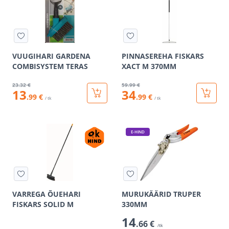
VUUGIHARI GARDENA
PINNASEREHA FISKARS
COMBISYSTEM TERAS
XACT M 370MM
23
.32 €
59
.99 €
13
34
.99 €
.99 €
/ tk
/ tk
E-HIND
VARREGA ÕUEHARI
MURUKÄÄRID TRUPER
FISKARS SOLID M
330MM
14
.66 €
/tk