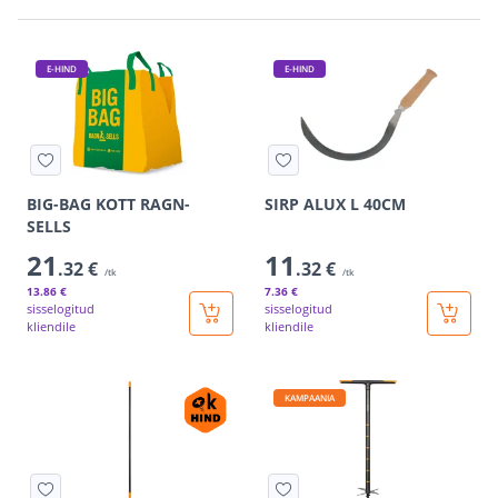
E-HIND
E-HIND
BIG-BAG KOTT RAGN-
SIRP ALUX L 40CM
SELLS
21
11
.32 €
.32 €
/tk
/tk
13
.86 €
7
.36 €
sisselogitud
sisselogitud
kliendile
kliendile
KAMPAANIA