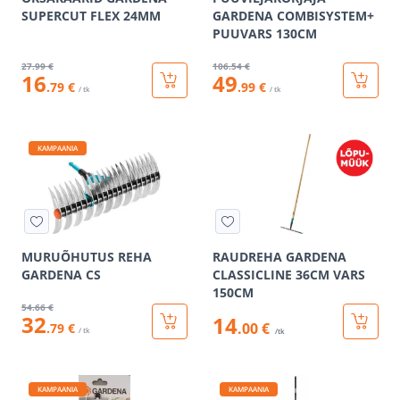
SUPERCUT FLEX 24MM
GARDENA COMBISYSTEM+
PUUVARS 130CM
27
.99 €
106
.54 €
16
49
.79 €
.99 €
/ tk
/ tk
KAMPAANIA
MURUÕHUTUS REHA
RAUDREHA GARDENA
GARDENA CS
CLASSICLINE 36CM VARS
150CM
54
.66 €
32
14
.00 €
.79 €
/ tk
/tk
KAMPAANIA
KAMPAANIA