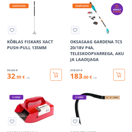
KAMPAANIA
KAMPAANIA
KÕBLAS FISKARS XACT
OKSASAAG GARDENA TCS
PUSH-PULL 135MM
20/18V P4A,
TELESKOOPVARREGA, AKU
JA LAADIJAGA
56
.66 €
318
.67 €
32
183
.99 €
.00 €
/ tk
/ tk
E-HIND
E-HIND