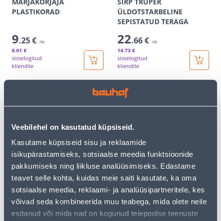
MARJAKORJAJA
SIRP TRUPER
PLASTIKORAD
ÜLDOTSTARBELINE
SEPISTATUD TERAGA
9
22
.25 €
.66 €
/tk
/tk
6
.01 €
14
.73 €
sisselogitud
sisselogitud
kliendile
kliendile
KAMPAANIA
Veebilehel on kasutatud küpsiseid.
Kasutame küpsiseid sisu ja reklaamide
isikupärastamiseks, sotsiaalse meedia funktsioonide
MURUKÄÄRID FISKARS S50
LABIDAS FISKARS SOLID
pakkumiseks ning liikluse analüüsimiseks. Edastame
KUMERA OTSAGA
38
.66 €
teavet selle kohta, kuidas meie saiti kasutate, ka oma
22
21
.99 €
.99 €
sotsiaalse meedia, reklaami- ja analüüsipartneritele, kes
/ tk
/tk
võivad seda kombineerida muu teabega, mida olete neile
esitanud või mida nad on kogunud teiepoolse teenuste