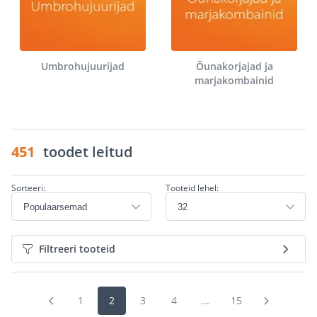
Umbrohujuurijad
Õunakorjajad ja
marjakombainid
451
toodet leitud
Sorteeri:
Tooteid lehel:
Filtreeri tooteid
1
2
3
4
...
15