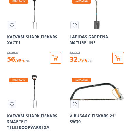
KAMPAANIA
KAMPAANIA
KAEVAMISHARK FISKARS
LABIDAS GARDENA
XACT L
NATURELINE
95
.87 €
54
.66 €
56
32
.90 €
.79 €
/ tk
/ tk
KAMPAANIA
KAMPAANIA
KAEVAMISHARK FISKARS
VIBUSAAG FISKARS 21"
SMARTFIT
SW30
TELESKOOPVARREGA