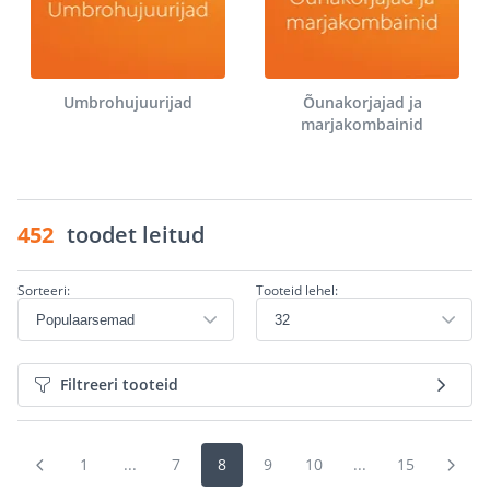
Umbrohujuurijad
Õunakorjajad ja
marjakombainid
452
toodet leitud
Sorteeri:
Tooteid lehel:
Filtreeri tooteid
1
...
7
8
9
10
...
15