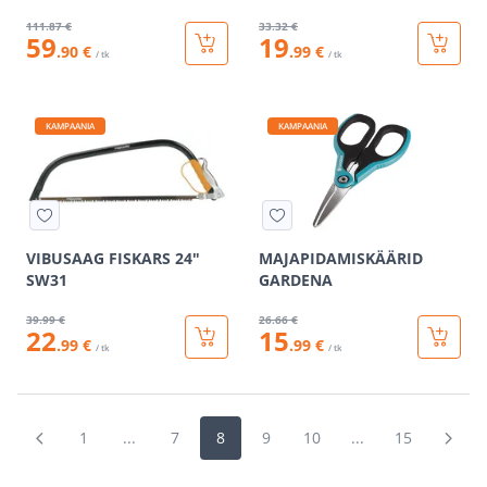
111
.87 €
33
.32 €
59
19
.90 €
.99 €
/ tk
/ tk
KAMPAANIA
KAMPAANIA
VIBUSAAG FISKARS 24"
MAJAPIDAMISKÄÄRID
SW31
GARDENA
39
.99 €
26
.66 €
22
15
.99 €
.99 €
/ tk
/ tk
1
...
7
8
9
10
...
15