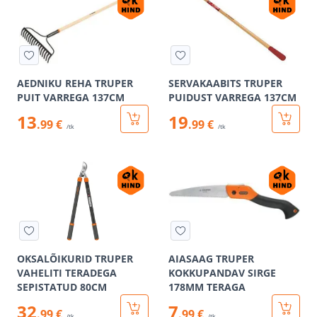
AEDNIKU REHA TRUPER
SERVAKAABITS TRUPER
PUIT VARREGA 137CM
PUIDUST VARREGA 137CM
13
19
.99 €
.99 €
/tk
/tk
OKSALÕIKURID TRUPER
AIASAAG TRUPER
VAHELITI TERADEGA
KOKKUPANDAV SIRGE
SEPISTATUD 80CM
178MM TERAGA
32
7
.99 €
.99 €
/tk
/tk