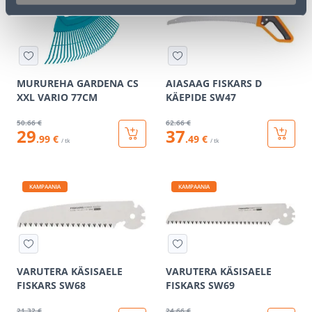
MURUREHA GARDENA CS
AIASAAG FISKARS D
XXL VARIO 77CM
KÄEPIDE SW47
50
.66 €
62
.66 €
29
37
.99 €
.49 €
/ tk
/ tk
KAMPAANIA
KAMPAANIA
VARUTERA KÄSISAELE
VARUTERA KÄSISAELE
FISKARS SW68
FISKARS SW69
21
.32 €
24
.66 €