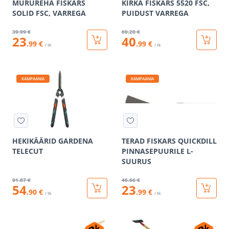
MURUREHA FISKARS
KIRKA FISKARS 5520 FSC,
SOLID FSC, VARREGA
PUIDUST VARREGA
39
.99 €
69
.20 €
23
40
.99 €
.99 €
/ tk
/ tk
KAMPAANIA
KAMPAANIA
HEKIKÄÄRID GARDENA
TERAD FISKARS QUICKDILL
TELECUT
PINNASEPUURILE L-
SUURUS
91
.87 €
46
.66 €
54
23
.90 €
.99 €
/ tk
/ tk