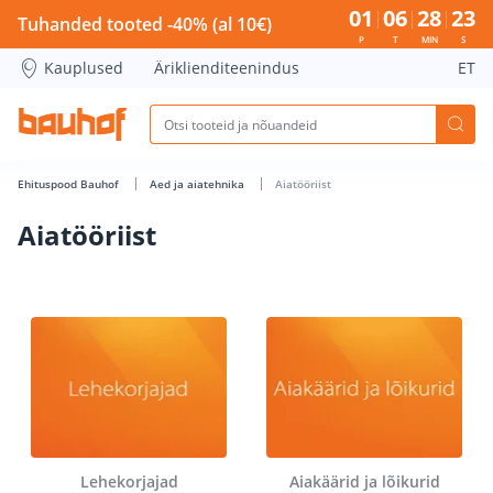
Aiatööriist - Bauhof has loaded
01
06
28
22
Tuhanded tooted -40% (al 10€)
P
T
MIN
S
Kauplused
Äriklienditeenindus
ET
Ehituspood Bauhof
Aed ja aiatehnika
Aiatööriist
Aiatööriist
Lehekorjajad
Aiakäärid ja lõikurid