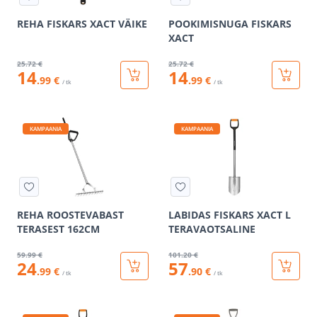
REHA FISKARS XACT VÄIKE
POOKIMISNUGA FISKARS
XACT
25
.72 €
25
.72 €
14
14
.99 €
.99 €
/ tk
/ tk
KAMPAANIA
KAMPAANIA
REHA ROOSTEVABAST
LABIDAS FISKARS XACT L
TERASEST 162CM
TERAVAOTSALINE
59
.99 €
101
.20 €
24
57
.99 €
.90 €
/ tk
/ tk