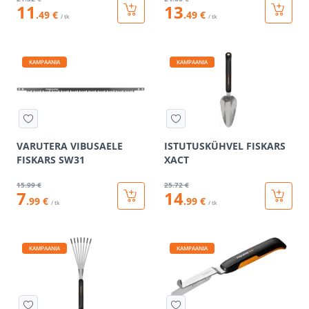
11
13
.49 €
.49 €
/ tk
/ tk
KAMPAANIA
KAMPAANIA
VARUTERA VIBUSAELE
ISTUTUSKÜHVEL FISKARS
FISKARS SW31
XACT
15
.99 €
25
.72 €
7
14
.99 €
.99 €
/ tk
/ tk
KAMPAANIA
KAMPAANIA