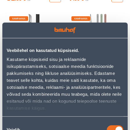
KAMPAANIA
KAMPAANIA
Veebilehel on kasutatud küpsiseid.
NUGA GARDENA
KÄÄRIDE KOMPLEKT
Kasutame küpsiseid sisu ja reklaamide
HOIDIKUGA VEGGIECUT
GARDENA FRESHCUT
isikupärastamiseks, sotsiaalse meedia funktsioonide
27
.99 €
35
.32 €
pakkumiseks ning liikluse analüüsimiseks. Edastame
16
20
.79 €
.99 €
/ tk
/ tk
teavet selle kohta, kuidas meie saiti kasutate, ka oma
sotsiaalse meedia, reklaami- ja analüüsipartneritele, kes
võivad seda kombineerida muu teabega, mida olete neile
KAMPAANIA
KAMPAANIA
esitanud või mida nad on kogunud teiepoolse teenuste
kasutamise käigus.
Nõusoleku
Vajalik