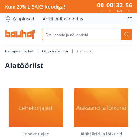
Aiatööriist - Bauhof has loaded
00
00
32
55
Kuni 20% LISAKS koodiga!
P
T
MIN
S
Kauplused
Äriklienditeenindus
ET
Ehituspood Bauhof
Aed ja aiatehnika
Aiatööriist
Aiatööriist
Lehekorjajad
Aiakäärid ja lõikurid