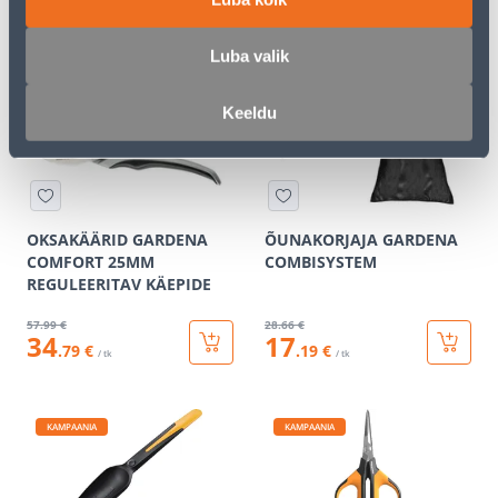
4
.66 €
51
.32 €
2
28
.79 €
.99 €
/ tk
/ tk
Luba valik
KAMPAANIA
KAMPAANIA
Keeldu
OKSAKÄÄRID GARDENA
ÕUNAKORJAJA GARDENA
COMFORT 25MM
COMBISYSTEM
REGULEERITAV KÄEPIDE
57
.99 €
28
.66 €
34
17
.79 €
.19 €
/ tk
/ tk
KAMPAANIA
KAMPAANIA