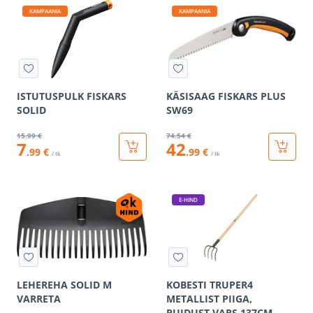
KAMPAANIA
KAMPAANIA
ISTUTUSPULK FISKARS
KÄSISAAG FISKARS PLUS
SOLID
SW69
15
.99 €
74
.54 €
7
42
.99 €
.99 €
/ tk
/ tk
E-HIND
LEHEREHA SOLID M
KOBESTI TRUPER4
VARRETA
METALLIST PIIGA,
PUIDUST VARS 137CM