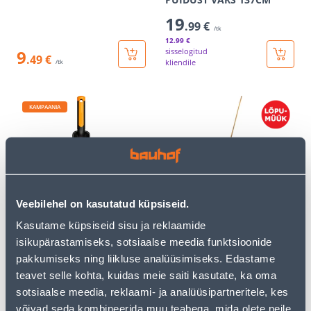
19
.99 €
/tk
12
.99 €
9
sisselogitud
.49 €
kliendile
/tk
KAMPAANIA
ISTUTUSKÜHVEL FISKARS
MURUREHA GARDENA
Veebilehel on kasutatud küpsiseid.
PREMIUM
CLASSICLINE 45CM VARS
150CM
Kasutame küpsiseid sisu ja reklaamide
24
.66 €
12
15
isikupärastamiseks, sotsiaalse meedia funktsioonide
.00 €
.99 €
/ tk
/tk
pakkumiseks ning liikluse analüüsimiseks. Edastame
teavet selle kohta, kuidas meie saiti kasutate, ka oma
sotsiaalse meedia, reklaami- ja analüüsipartneritele, kes
KAMPAANIA
E-HIND
võivad seda kombineerida muu teabega, mida olete neile