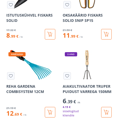
ISTUTUSKÜHVEL FISKARS
OKSAKÄÄRID FISKARS
SOLID
SOLID SNIP SP15
17
.32 €
21
.59 €
8
11
.99 €
.99 €
/ tk
/ tk
KAMPAANIA
E-HIND
REHA GARDENA
AIAKULTIVAATOR TRUPER
COMBISYSTEM 12CM
PUIDUST VARREGA 150MM
6
.39 €
/tk
4
.15 €
21
.19 €
12
sisselogitud
.69 €
/ tk
kliendile