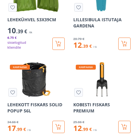
LEHEKÜHVEL 53X39CM
LILLESIBULA ISTUTAJA
GARDENA
10
.39 €
/tk
6
.75 €
20
.79 €
12
sisselogitud
.39 €
kliendile
/ tk
KAMPAANIA
KAMPAANIA
LEHEKOTT FISKARS SOLID
KOBESTI FISKARS
POPUP 56L
PREMIUM
34
.66 €
25
.06 €
17
12
.99 €
.99 €
/ tk
/ tk