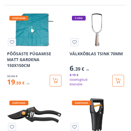
KAMPAANIA
E-HIND
PÕÕSASTE PÜGAMISE
VÄLKKÕBLAS TSINK 70MM
MATT GARDENA
150X150CM
6
.39 €
/tk
4
.15 €
32
.66 €
19
sisselogitud
.59 €
/ tk
kliendile
KAMPAANIA
KAMPAANIA