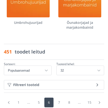
Umbrohujuurijad
Õunakorjajad ja
marjakombainid
451
toodet leitud
Sorteeri:
Tooteid lehel:
Filtreeri tooteid
1
...
5
6
7
8
...
15