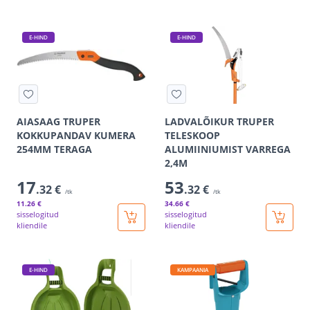
E-HIND
E-HIND
AIASAAG TRUPER
LADVALÕIKUR TRUPER
KOKKUPANDAV KUMERA
TELESKOOP
254MM TERAGA
ALUMIINIUMIST VARREGA
2,4M
17
53
.32 €
.32 €
/tk
/tk
11
.26 €
34
.66 €
sisselogitud
sisselogitud
kliendile
kliendile
E-HIND
KAMPAANIA