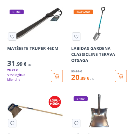
E-HIND
KAMPAANIA
MATŠEETE TRUPER 46CM
LABIDAS GARDENA
CLASSICLINE TERAVA
OTSAGA
31
.99 €
/tk
20
.79 €
33
.99 €
20
sisselogitud
.39 €
kliendile
/ tk
E-HIND