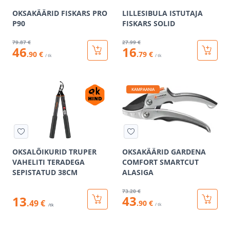
OKSAKÄÄRID FISKARS PRO
LILLESIBULA ISTUTAJA
P90
FISKARS SOLID
79
.87 €
27
.99 €
46
16
.90 €
.79 €
/ tk
/ tk
KAMPAANIA
OKSALÕIKURID TRUPER
OKSAKÄÄRID GARDENA
VAHELITI TERADEGA
COMFORT SMARTCUT
SEPISTATUD 38CM
ALASIGA
73
.20 €
43
13
.49 €
.90 €
/ tk
/tk