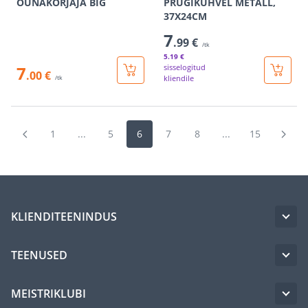
ÕUNAKORJAJA BIG
PRÜGIKÜHVEL METALL,
37X24CM
7
.99 €
/tk
5
.19 €
7
sisselogitud
.00 €
kliendile
/tk
1
...
5
6
7
8
...
15
KLIENDITEENINDUS
TEENUSED
MEISTRIKLUBI