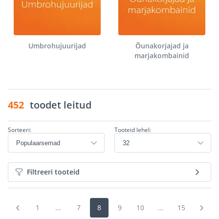
Umbrohujuurijad
Õunakorjajad ja
marjakombainid
452
toodet leitud
Sorteeri:
Tooteid lehel:
Filtreeri tooteid
1
...
7
8
9
10
...
15