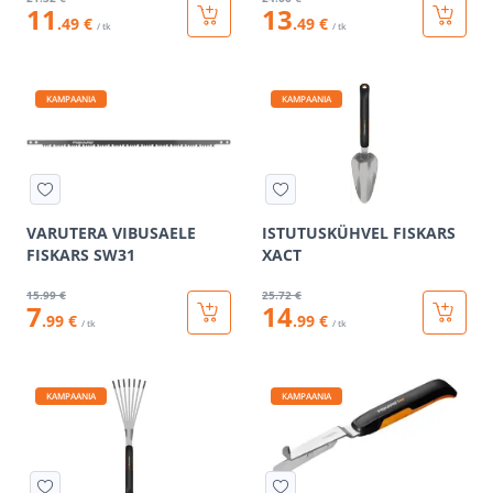
11
13
.49 €
.49 €
/ tk
/ tk
KAMPAANIA
KAMPAANIA
VARUTERA VIBUSAELE
ISTUTUSKÜHVEL FISKARS
FISKARS SW31
XACT
15
.99 €
25
.72 €
7
14
.99 €
.99 €
/ tk
/ tk
KAMPAANIA
KAMPAANIA