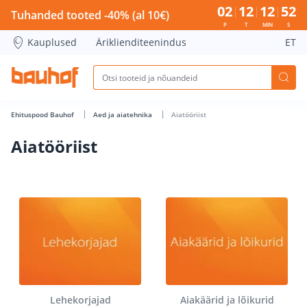
Aiatööriist - Bauhof has loaded
02
12
12
51
Tuhanded tooted -40% (al 10€)
P
T
MIN
S
Kauplused
Äriklienditeenindus
ET
Ehituspood Bauhof
Aed ja aiatehnika
Aiatööriist
Aiatööriist
Lehekorjajad
Aiakäärid ja lõikurid