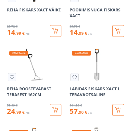
REHA FISKARS XACT VÄIKE
POOKIMISNUGA FISKARS
XACT
25
.72 €
25
.72 €
14
14
.99 €
.99 €
/ tk
/ tk
KAMPAANIA
KAMPAANIA
REHA ROOSTEVABAST
LABIDAS FISKARS XACT L
TERASEST 162CM
TERAVAOTSALINE
59
.99 €
101
.20 €
24
57
.99 €
.90 €
/ tk
/ tk