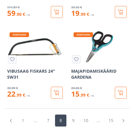
111
.87 €
33
.32 €
59
19
.90 €
.99 €
/ tk
/ tk
KAMPAANIA
KAMPAANIA
VIBUSAAG FISKARS 24"
MAJAPIDAMISKÄÄRID
SW31
GARDENA
39
.99 €
26
.66 €
22
15
.99 €
.99 €
/ tk
/ tk
1
...
7
8
9
10
...
15