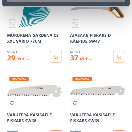
MURUREHA GARDENA CS
AIASAAG FISKARS D
XXL VARIO 77CM
KÄEPIDE SW47
50
.66 €
62
.66 €
29
37
.99 €
.49 €
/ tk
/ tk
KAMPAANIA
KAMPAANIA
VARUTERA KÄSISAELE
VARUTERA KÄSISAELE
FISKARS SW68
FISKARS SW69
21
.32 €
24
.66 €