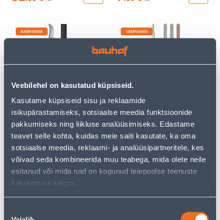
KAMPAANIA
KAMPAANIA
Veebilehel on kasutatud küpsiseid.
NUGA GARDENA
KÄÄRIDE KOMPLEKT
Kasutame küpsiseid sisu ja reklaamide
HOIDIKUGA VEGGIECUT
GARDENA FRESHCUT
isikupärastamiseks, sotsiaalse meedia funktsioonide
27
.99 €
35
.32 €
pakkumiseks ning liikluse analüüsimiseks. Edastame
16
20
.79 €
.99 €
/ tk
/ tk
teavet selle kohta, kuidas meie saiti kasutate, ka oma
sotsiaalse meedia, reklaami- ja analüüsipartneritele, kes
võivad seda kombineerida muu teabega, mida olete neile
KAMPAANIA
KAMPAANIA
esitanud või mida nad on kogunud teiepoolse teenuste
kasutamise käigus.
Nõusoleku
Vajalik