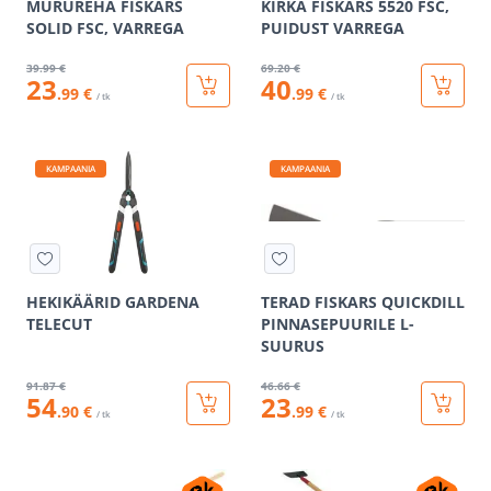
MURUREHA FISKARS
KIRKA FISKARS 5520 FSC,
SOLID FSC, VARREGA
PUIDUST VARREGA
39
.99 €
69
.20 €
23
40
.99 €
.99 €
/ tk
/ tk
KAMPAANIA
KAMPAANIA
HEKIKÄÄRID GARDENA
TERAD FISKARS QUICKDILL
TELECUT
PINNASEPUURILE L-
SUURUS
91
.87 €
46
.66 €
54
23
.90 €
.99 €
/ tk
/ tk