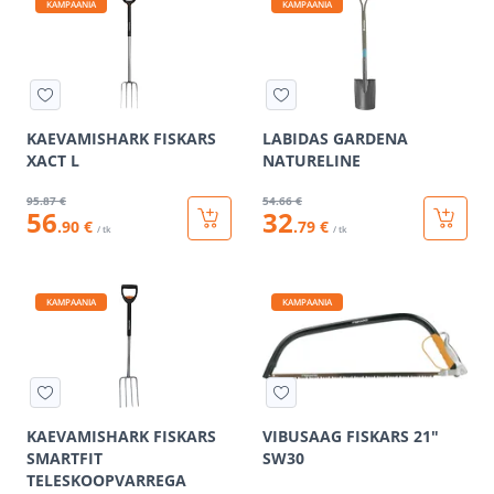
KAMPAANIA
KAMPAANIA
KAEVAMISHARK FISKARS
LABIDAS GARDENA
XACT L
NATURELINE
95
.87 €
54
.66 €
56
32
.90 €
.79 €
/ tk
/ tk
KAMPAANIA
KAMPAANIA
KAEVAMISHARK FISKARS
VIBUSAAG FISKARS 21"
SMARTFIT
SW30
TELESKOOPVARREGA