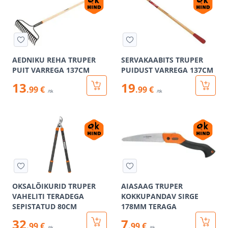
AEDNIKU REHA TRUPER
SERVAKAABITS TRUPER
PUIT VARREGA 137CM
PUIDUST VARREGA 137CM
13
19
.99 €
.99 €
/tk
/tk
OKSALÕIKURID TRUPER
AIASAAG TRUPER
VAHELITI TERADEGA
KOKKUPANDAV SIRGE
SEPISTATUD 80CM
178MM TERAGA
32
7
.99 €
.99 €
/tk
/tk