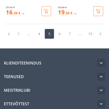
27
.32 €
32
.66 €
16
19
.39 €
.59 €
/ tk
/ tk
1
...
4
5
6
7
...
15
KLIENDITEENINDUS
TEENUSED
MEISTRIKLUBI
ETTEVÕTTEST