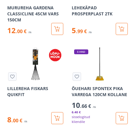
MURUREHA GARDENA
LEHEKÄPAD
CLASSICLINE 45CM VARS
PROSPERPLAST 2TK
150CM
12
5
.00 €
.99 €
/tk
/tk
E-HIND
LILLEREHA FISKARS
ÕUEHARI SPONTEX PIKA
QUIKFIT
VARREGA 120CM KOLLANE
10
.66 €
/tk
6
.40 €
8
sisselogitud
.00 €
kliendile
/tk