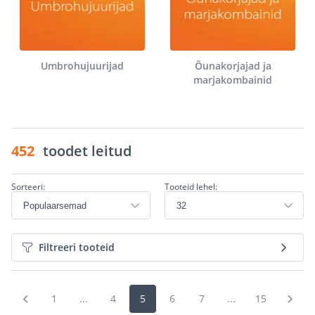
Umbrohujuurijad
Õunakorjajad ja
marjakombainid
452
toodet leitud
Sorteeri:
Tooteid lehel:
Filtreeri tooteid
1
...
4
5
6
7
...
15