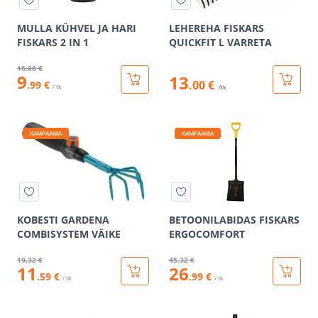
MULLA KÜHVEL JA HARI
LEHEREHA FISKARS
FISKARS 2 IN 1
QUICKFIT L VARRETA
16
.66 €
9
13
.00 €
.99 €
/ tk
/tk
KAMPAANIA
KAMPAANIA
KOBESTI GARDENA
BETOONILABIDAS FISKARS
COMBISYSTEM VÄIKE
ERGOCOMFORT
19
.32 €
45
.32 €
11
26
.59 €
.99 €
/ tk
/ tk