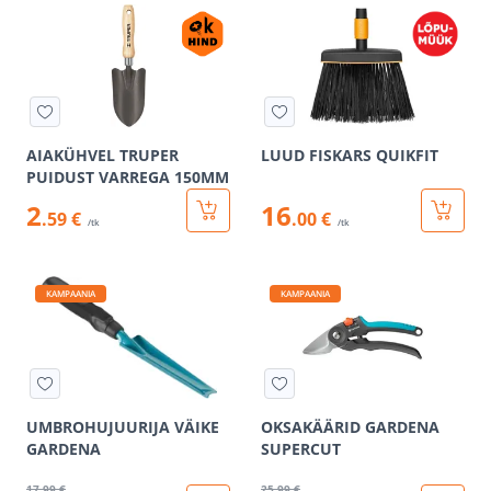
AIAKÜHVEL TRUPER
LUUD FISKARS QUIKFIT
PUIDUST VARREGA 150MM
2
16
.59 €
.00 €
/tk
/tk
KAMPAANIA
KAMPAANIA
UMBROHUJUURIJA VÄIKE
OKSAKÄÄRID GARDENA
GARDENA
SUPERCUT
17
.99 €
25
.99 €