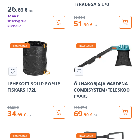
TERADEGA S L70
26
.66 €
/tk
16
.00 €
86
.54 €
51
sisselogitud
.90 €
kliendile
/ tk
KAMPAANIA
KAMPAANIA
LEHEKOTT SOLID POPUP
ÕUNAKORJAJA GARDENA
FISKARS 172L
COMBISYSTEM+TELESKOO
PVARS
69
.20 €
119
.87 €
34
69
.99 €
.90 €
/ tk
/ tk
KAMPAANIA
KAMPAANIA