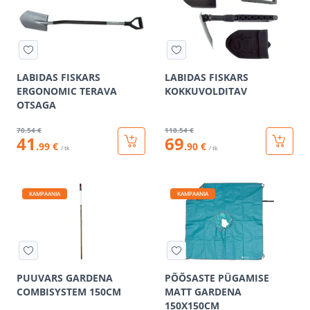
LABIDAS FISKARS
LABIDAS FISKARS
ERGONOMIC TERAVA
KOKKUVOLDITAV
OTSAGA
70
.54 €
118
.54 €
41
69
.99 €
.90 €
/ tk
/ tk
KAMPAANIA
KAMPAANIA
PUUVARS GARDENA
PÕÕSASTE PÜGAMISE
COMBISYSTEM 150CM
MATT GARDENA
150X150CM