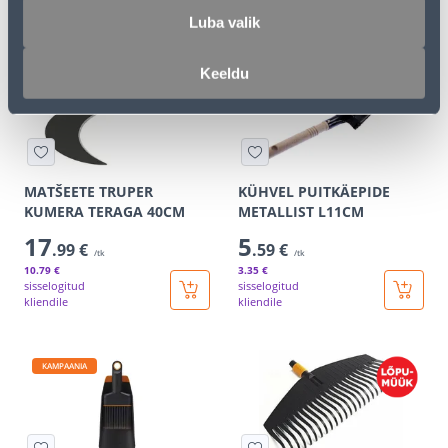
.79 €
kliendile
/ tk
Luba valik
E-HIND
E-HIND
Keeldu
MATŠEETE TRUPER
KÜHVEL PUITKÄEPIDE
KUMERA TERAGA 40CM
METALLIST L11CM
17
5
.99 €
.59 €
/tk
/tk
10
.79 €
3
.35 €
sisselogitud
sisselogitud
kliendile
kliendile
KAMPAANIA