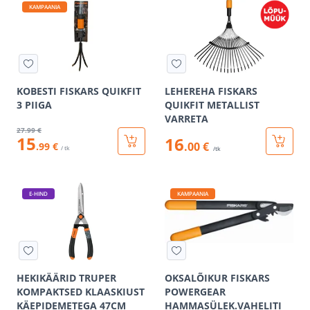
KAMPAANIA
KOBESTI FISKARS QUIKFIT
LEHEREHA FISKARS
3 PIIGA
QUIKFIT METALLIST
VARRETA
27
.99 €
15
16
.00 €
.99 €
/ tk
/tk
E-HIND
KAMPAANIA
HEKIKÄÄRID TRUPER
OKSALÕIKUR FISKARS
KOMPAKTSED KLAASKIUST
POWERGEAR
KÄEPIDEMETEGA 47CM
HAMMASÜLEK.VAHELITI