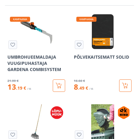
KAMPAANIA
KAMPAANIA
UMBROHUEEMALDAJA
PÕLVEKAITSEMATT SOLID
VUUGIPUHASTAJA
GARDENA COMBISYSTEM
21
.99 €
16
.66 €
13
8
.19 €
.49 €
/ tk
/ tk