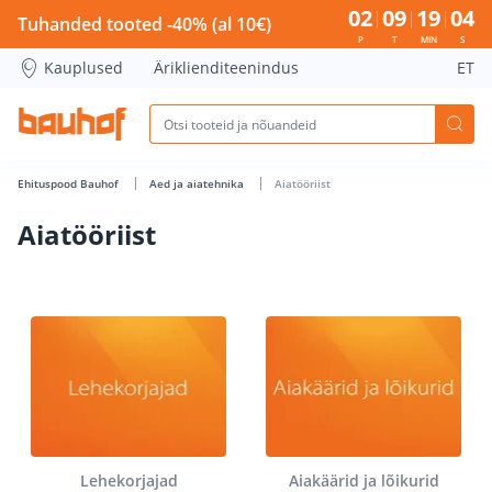
Aiatööriist - Bauhof has loaded
02
09
19
03
Tuhanded tooted -40% (al 10€)
P
T
MIN
S
Kauplused
Äriklienditeenindus
ET
Ehituspood Bauhof
Aed ja aiatehnika
Aiatööriist
Aiatööriist
Lehekorjajad
Aiakäärid ja lõikurid