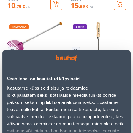
10
15
.79 €
.59 €
/ tk
/ tk
KAMPAANIA
E-HIND
LASTE REHA FISKARS
UMBROHUJUURIJA
TRUPER PUIDUST
VARREGA 150MM
Veebilehel on kasutatud küpsiseid.
4
.39 €
/tk
Kasutame küpsiseid sisu ja reklaamide
2
.63 €
24
.66 €
isikupärastamiseks, sotsiaalse meedia funktsioonide
12
sisselogitud
.49 €
/ tk
kliendile
pakkumiseks ning liikluse analüüsimiseks. Edastame
teavet selle kohta, kuidas meie saiti kasutate, ka oma
sotsiaalse meedia, reklaami- ja analüüsipartneritele, kes
KAMPAANIA
võivad seda kombineerida muu teabega, mida olete neile
esitanud või mida nad on kogunud teiepoolse teenuste