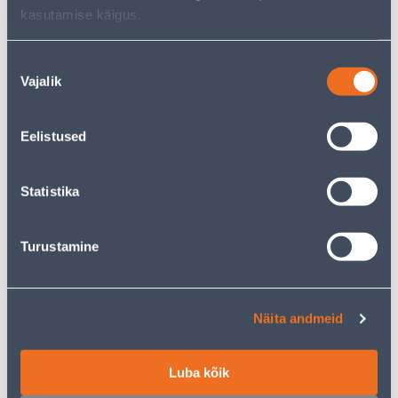
kasutamise käigus.
Nõusoleku
ISTUTUSKÜHVEL FISKARS
AIASAAG FISKARS XTRACT
Vajalik
valik
PREMIUM
PIKK SW75
24
.66 €
12
34
Eelistused
.99 €
.99 €
/ tk
/tk
Statistika
E-HIND
KAMPAANIA
Turustamine
LUUD 130CM
ALUMIINIUMVARS
Näita andmeid
GARDENA COMBISYSTEM
150CM
13
.59 €
/tk
Luba kõik
8
.15 €
34
.66 €
20
sisselogitud