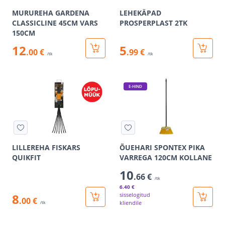
MURUREHA GARDENA
LEHEKÄPAD
CLASSICLINE 45CM VARS
PROSPERPLAST 2TK
150CM
12
5
.00 €
.99 €
/tk
/tk
E-HIND
LILLEREHA FISKARS
ÕUEHARI SPONTEX PIKA
QUIKFIT
VARREGA 120CM KOLLANE
10
.66 €
/tk
6
.40 €
8
sisselogitud
.00 €
kliendile
/tk