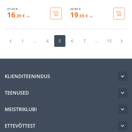
27
.32 €
32
.66 €
16
19
.39 €
.59 €
/ tk
/ tk
1
...
4
5
6
7
...
15
KLIENDITEENINDUS
TEENUSED
MEISTRIKLUBI
ETTEVÕTTEST