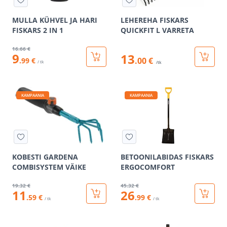
MULLA KÜHVEL JA HARI
LEHEREHA FISKARS
FISKARS 2 IN 1
QUICKFIT L VARRETA
16
.66 €
9
13
.00 €
.99 €
/ tk
/tk
KAMPAANIA
KAMPAANIA
KOBESTI GARDENA
BETOONILABIDAS FISKARS
COMBISYSTEM VÄIKE
ERGOCOMFORT
19
.32 €
45
.32 €
11
26
.59 €
.99 €
/ tk
/ tk