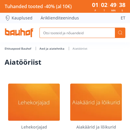
Aiatööriist - Bauhof has loaded
01
02
49
38
Tuhanded tooted -40% (al 10€)
P
T
MIN
S
Kauplused
Äriklienditeenindus
ET
Ehituspood Bauhof
Aed ja aiatehnika
Aiatööriist
Aiatööriist
Lehekorjajad
Aiakäärid ja lõikurid