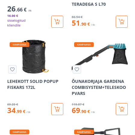
TERADEGA S L70
26
.66 €
/tk
16
.00 €
86
.54 €
51
sisselogitud
.90 €
kliendile
/ tk
KAMPAANIA
KAMPAANIA
LEHEKOTT SOLID POPUP
ÕUNAKORJAJA GARDENA
FISKARS 172L
COMBISYSTEM+TELESKOO
PVARS
69
.20 €
119
.87 €
34
69
.99 €
.90 €
/ tk
/ tk
KAMPAANIA
KAMPAANIA