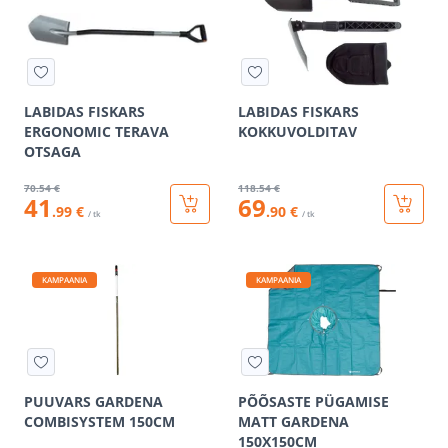
LABIDAS FISKARS
LABIDAS FISKARS
ERGONOMIC TERAVA
KOKKUVOLDITAV
OTSAGA
70
.54 €
118
.54 €
41
69
.99 €
.90 €
/ tk
/ tk
KAMPAANIA
KAMPAANIA
PUUVARS GARDENA
PÕÕSASTE PÜGAMISE
COMBISYSTEM 150CM
MATT GARDENA
150X150CM