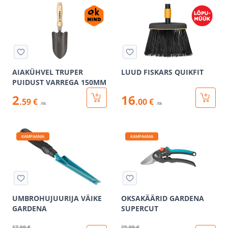
AIAKÜHVEL TRUPER
LUUD FISKARS QUIKFIT
PUIDUST VARREGA 150MM
2
16
.59 €
.00 €
/tk
/tk
KAMPAANIA
KAMPAANIA
UMBROHUJUURIJA VÄIKE
OKSAKÄÄRID GARDENA
GARDENA
SUPERCUT
17
.99 €
25
.99 €