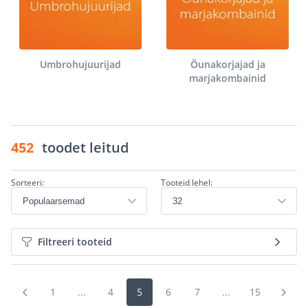
Umbrohujuurijad
Õunakorjajad ja
marjakombainid
452
toodet leitud
Sorteeri:
Tooteid lehel:
Filtreeri tooteid
1
...
4
5
6
7
...
15