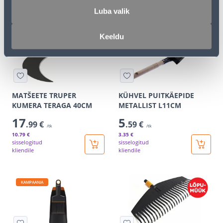
.79 €
kliendile
/ tk
Luba valik
E-HIND
E-HIND
Keeldu
MATŠEETE TRUPER
KÜHVEL PUITKÄEPIDE
KUMERA TERAGA 40CM
METALLIST L11CM
17
5
.99 €
.59 €
/tk
/tk
10
.79 €
3
.35 €
sisselogitud
sisselogitud
kliendile
kliendile
KAMPAANIA