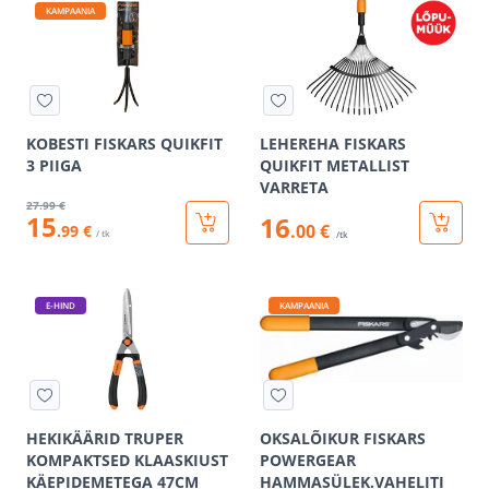
KAMPAANIA
KOBESTI FISKARS QUIKFIT
LEHEREHA FISKARS
3 PIIGA
QUIKFIT METALLIST
VARRETA
27
.99 €
15
16
.00 €
.99 €
/ tk
/tk
E-HIND
KAMPAANIA
HEKIKÄÄRID TRUPER
OKSALÕIKUR FISKARS
KOMPAKTSED KLAASKIUST
POWERGEAR
KÄEPIDEMETEGA 47CM
HAMMASÜLEK.VAHELITI