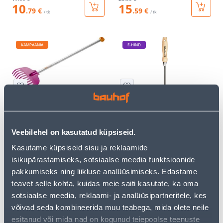
10
15
.79 €
.59 €
/ tk
/ tk
KAMPAANIA
E-HIND
LASTE REHA FISKARS
UMBROHUJUURIJA
TRUPER PUIDUST
VARREGA 150MM
Veebilehel on kasutatud küpsiseid.
4
.39 €
/tk
Kasutame küpsiseid sisu ja reklaamide
2
.63 €
24
.66 €
isikupärastamiseks, sotsiaalse meedia funktsioonide
12
sisselogitud
.49 €
/ tk
kliendile
pakkumiseks ning liikluse analüüsimiseks. Edastame
teavet selle kohta, kuidas meie saiti kasutate, ka oma
sotsiaalse meedia, reklaami- ja analüüsipartneritele, kes
KAMPAANIA
võivad seda kombineerida muu teabega, mida olete neile
esitanud või mida nad on kogunud teiepoolse teenuste