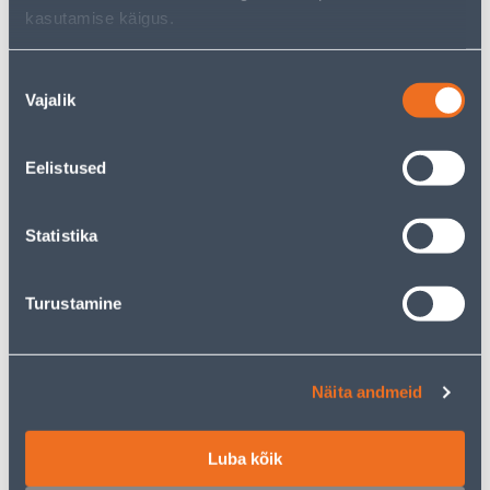
kasutamise käigus.
Nõusoleku
ISTUTUSKÜHVEL FISKARS
AIASAAG FISKARS XTRACT
Vajalik
valik
PREMIUM
PIKK SW75
24
.66 €
12
34
Eelistused
.99 €
.99 €
/ tk
/tk
Statistika
E-HIND
KAMPAANIA
Turustamine
LUUD 130CM
ALUMIINIUMVARS
Näita andmeid
GARDENA COMBISYSTEM
150CM
13
.59 €
/tk
Luba kõik
8
.15 €
34
.66 €
20
sisselogitud