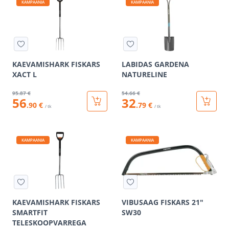
KAMPAANIA
KAMPAANIA
KAEVAMISHARK FISKARS
LABIDAS GARDENA
XACT L
NATURELINE
95
.87 €
54
.66 €
56
32
.90 €
.79 €
/ tk
/ tk
KAMPAANIA
KAMPAANIA
KAEVAMISHARK FISKARS
VIBUSAAG FISKARS 21"
SMARTFIT
SW30
TELESKOOPVARREGA