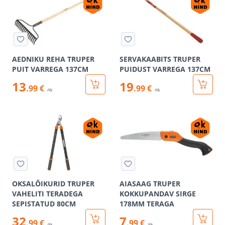
AEDNIKU REHA TRUPER
SERVAKAABITS TRUPER
PUIT VARREGA 137CM
PUIDUST VARREGA 137CM
13
19
.99 €
.99 €
/tk
/tk
OKSALÕIKURID TRUPER
AIASAAG TRUPER
VAHELITI TERADEGA
KOKKUPANDAV SIRGE
SEPISTATUD 80CM
178MM TERAGA
32
7
.99 €
.99 €
/tk
/tk