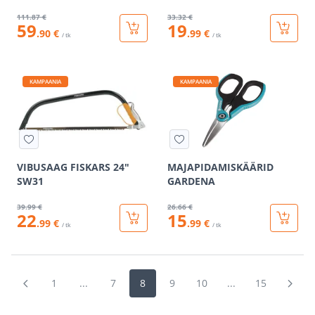
111
.87 €
33
.32 €
59
19
.90 €
.99 €
/ tk
/ tk
KAMPAANIA
KAMPAANIA
VIBUSAAG FISKARS 24"
MAJAPIDAMISKÄÄRID
SW31
GARDENA
39
.99 €
26
.66 €
22
15
.99 €
.99 €
/ tk
/ tk
1
...
7
8
9
10
...
15