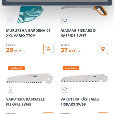
MURUREHA GARDENA CS
AIASAAG FISKARS D
XXL VARIO 77CM
KÄEPIDE SW47
50
.66 €
62
.66 €
29
37
.99 €
.49 €
/ tk
/ tk
KAMPAANIA
KAMPAANIA
VARUTERA KÄSISAELE
VARUTERA KÄSISAELE
FISKARS SW68
FISKARS SW69
21
.32 €
24
.66 €