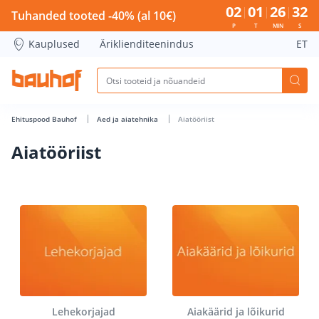
Aiatööriist - Bauhof has loaded
02
01
26
31
Tuhanded tooted -40% (al 10€)
P
T
MIN
S
Kauplused
Äriklienditeenindus
ET
Ehituspood Bauhof
Aed ja aiatehnika
Aiatööriist
Aiatööriist
Lehekorjajad
Aiakäärid ja lõikurid