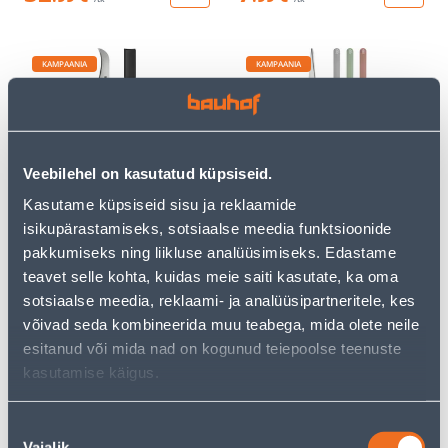
KAMPAANIA
KAMPAANIA
Veebilehel on kasutatud küpsiseid.
NUGA GARDENA
KÄÄRIDE KOMPLEKT
Kasutame küpsiseid sisu ja reklaamide
HOIDIKUGA VEGGIECUT
GARDENA FRESHCUT
isikupärastamiseks, sotsiaalse meedia funktsioonide
27
.99 €
35
.32 €
pakkumiseks ning liikluse analüüsimiseks. Edastame
16
20
.79 €
.99 €
/ tk
/ tk
teavet selle kohta, kuidas meie saiti kasutate, ka oma
sotsiaalse meedia, reklaami- ja analüüsipartneritele, kes
võivad seda kombineerida muu teabega, mida olete neile
KAMPAANIA
KAMPAANIA
esitanud või mida nad on kogunud teiepoolse teenuste
kasutamise käigus.
Nõusoleku
Vajalik