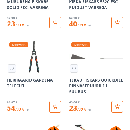
MURUREHA FISKARS
KIRKA FISKARS 5520 FSC,
SOLID FSC, VARREGA
PUIDUST VARREGA
39
.99 €
69
.20 €
23
40
.99 €
.99 €
/ tk
/ tk
KAMPAANIA
KAMPAANIA
HEKIKÄÄRID GARDENA
TERAD FISKARS QUICKDILL
TELECUT
PINNASEPUURILE L-
SUURUS
91
.87 €
46
.66 €
54
23
.90 €
.99 €
/ tk
/ tk