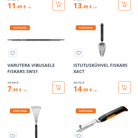
11
13
.49 €
.49 €
/ tk
/ tk
KAMPAANIA
KAMPAANIA
VARUTERA VIBUSAELE
ISTUTUSKÜHVEL FISKARS
FISKARS SW31
XACT
15
.99 €
25
.72 €
7
14
.99 €
.99 €
/ tk
/ tk
KAMPAANIA
KAMPAANIA