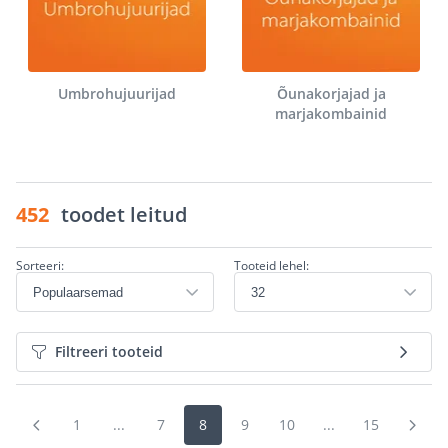
Umbrohujuurijad
Õunakorjajad ja
marjakombainid
452
toodet leitud
Sorteeri:
Tooteid lehel:
Filtreeri tooteid
1
...
7
8
9
10
...
15