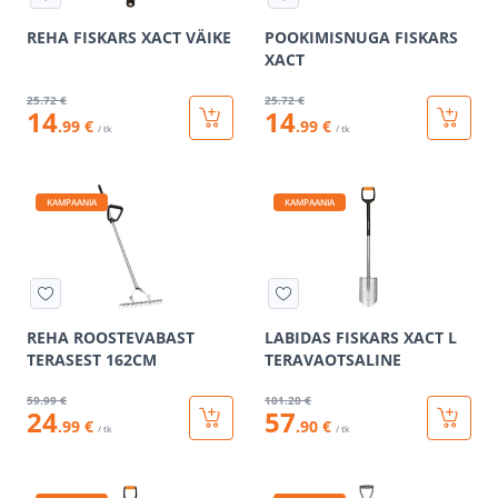
REHA FISKARS XACT VÄIKE
POOKIMISNUGA FISKARS
XACT
25
.72 €
25
.72 €
14
14
.99 €
.99 €
/ tk
/ tk
KAMPAANIA
KAMPAANIA
REHA ROOSTEVABAST
LABIDAS FISKARS XACT L
TERASEST 162CM
TERAVAOTSALINE
59
.99 €
101
.20 €
24
57
.99 €
.90 €
/ tk
/ tk