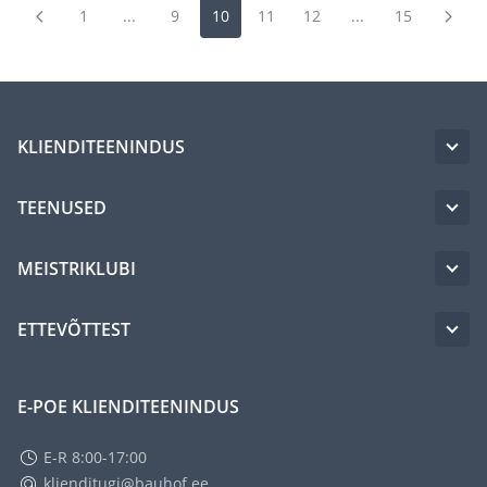
1
...
9
10
11
12
...
15
KLIENDITEENINDUS
TEENUSED
MEISTRIKLUBI
ETTEVÕTTEST
E-POE KLIENDITEENINDUS
E-R 8:00-17:00
klienditugi@bauhof.ee