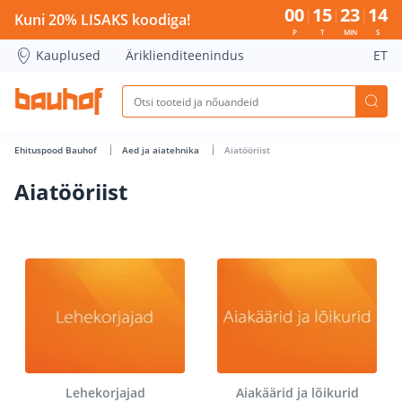
Aiatööriist - Bauhof has loaded
00
15
23
14
Kuni 20% LISAKS koodiga!
P
T
MIN
S
Kauplused
Äriklienditeenindus
ET
Ehituspood Bauhof
Aed ja aiatehnika
Aiatööriist
Aiatööriist
Lehekorjajad
Aiakäärid ja lõikurid