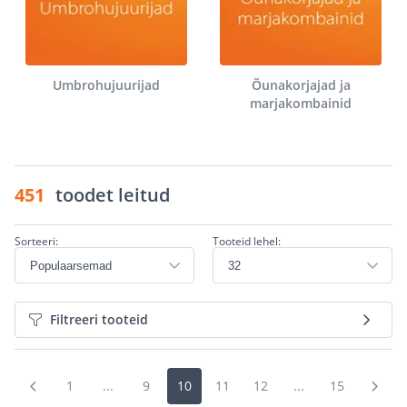
Umbrohujuurijad
Õunakorjajad ja
marjakombainid
451
toodet leitud
Sorteeri:
Tooteid lehel:
Filtreeri tooteid
1
...
9
10
11
12
...
15