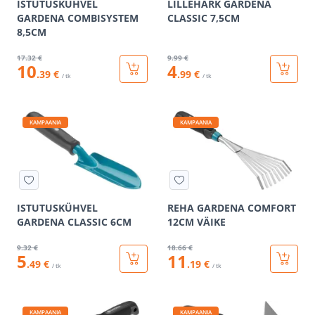
ISTUTUSKÜHVEL
LILLEHARK GARDENA
GARDENA COMBISYSTEM
CLASSIC 7,5CM
8,5CM
17
.32 €
9
.99 €
10
4
.39 €
.99 €
/ tk
/ tk
KAMPAANIA
KAMPAANIA
ISTUTUSKÜHVEL
REHA GARDENA COMFORT
GARDENA CLASSIC 6CM
12CM VÄIKE
9
.32 €
18
.66 €
5
11
.49 €
.19 €
/ tk
/ tk
KAMPAANIA
KAMPAANIA