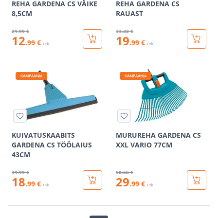
REHA GARDENA CS VÄIKE
REHA GARDENA CS
8,5CM
RAUAST
21
.99 €
33
.32 €
12
19
.99 €
.99 €
/ tk
/ tk
KAMPAANIA
KAMPAANIA
KUIVATUSKAABITS
MURUREHA GARDENA CS
GARDENA CS TÖÖLAIUS
XXL VARIO 77CM
43CM
31
.99 €
50
.66 €
18
29
.99 €
.99 €
/ tk
/ tk