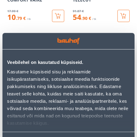
17
.99 €
91
.87 €
10
54
.79 €
.90 €
/ tk
/ tk
KAMPAANIA
Veebilehel on kasutatud küpsiseid.
Kasutame küpsiseid sisu ja reklaamide
TERAD FISKARS QUICKDILL
AEDNIKU REHA TRUPER
isikupärastamiseks, sotsiaalse meedia funktsioonide
PINNASEPUURILE L-
PUIT VARREGA 137CM
pakkumiseks ning liikluse analüüsimiseks. Edastame
SUURUS
teavet selle kohta, kuidas meie saiti kasutate, ka oma
46
.66 €
sotsiaalse meedia, reklaami- ja analüüsipartneritele, kes
23
13
.99 €
.99 €
võivad seda kombineerida muu teabega, mida olete neile
/ tk
/tk
esitanud või mida nad on kogunud teiepoolse teenuste
kasutamise käigus.