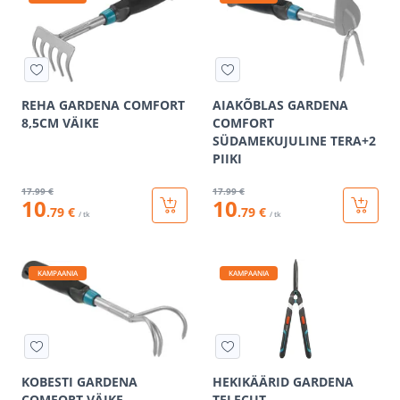
REHA GARDENA COMFORT
AIAKÕBLAS GARDENA
8,5CM VÄIKE
COMFORT
SÜDAMEKUJULINE TERA+2
PIIKI
17
.99 €
17
.99 €
10
10
.79 €
.79 €
/ tk
/ tk
KAMPAANIA
KAMPAANIA
KOBESTI GARDENA
HEKIKÄÄRID GARDENA
COMFORT VÄIKE
TELECUT