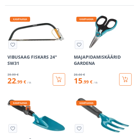
KAMPAANIA
KAMPAANIA
VIBUSAAG FISKARS 24"
MAJAPIDAMISKÄÄRID
SW31
GARDENA
39
.99 €
26
.66 €
22
15
.99 €
.99 €
/ tk
/ tk
KAMPAANIA
KAMPAANIA