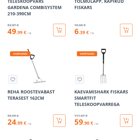
TELESKOOPVARS
TOLMULAPP, KÄPIKUD
GARDENA COMBISYSTEM
FISKARS
210-390CM
83
.87 €
10
.66 €
49
6
.99 €
.39 €
/ tk
/ tk
KAMPAANIA
KAMPAANIA
REHA ROOSTEVABAST
KAEVAMISHARK FISKARS
TERASEST 162CM
SMARTFIT
TELESKOOPVARREGA
59
.99 €
111
.87 €
24
59
.99 €
.90 €
/ tk
/ tk