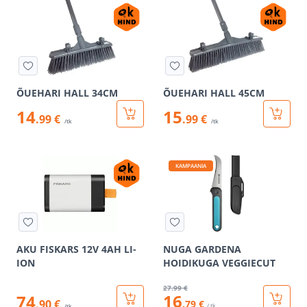
ÕUEHARI HALL 34CM
ÕUEHARI HALL 45CM
14
15
.99 €
.99 €
/tk
/tk
KAMPAANIA
AKU FISKARS 12V 4AH LI-
NUGA GARDENA
ION
HOIDIKUGA VEGGIECUT
27
.99 €
16
74
.90 €
.79 €
/ tk
/tk