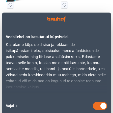
OKSALÕIKUR CELLFAST
AIASAAG CELLFAST ERGO
IDEAL
30
13
.00 €
.00 €
/tk
/tk
Veebilehel on kasutatud küpsiseid.
Kasutame küpsiseid sisu ja reklaamide
isikupärastamiseks, sotsiaalse meedia funktsioonide
pakkumiseks ning liikluse analüüsimiseks. Edastame
teavet selle kohta, kuidas meie saiti kasutate, ka oma
sotsiaalse meedia, reklaami- ja analüüsipartneritele, kes
võivad seda kombineerida muu teabega, mida olete neile
AIATÖÖRIISTADE 2-
KÜHVEL VIHMAVEERENNI
esitanud või mida nad on kogunud teiepoolse teenuste
OSALINE KOMPLEKT
PUHASTAMISEKS TARMO
kasutamise käigus.
CELLFAST ERGO
10
2
.00 €
.00 €
/tk
/tk
Nõusoleku
Vajalik
valik