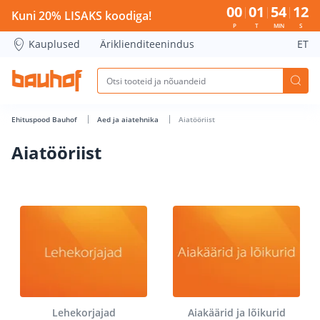
00
01
54
12
Kuni 20% LISAKS koodiga!
P
T
MIN
S
Kauplused
Äriklienditeenindus
ET
Ehituspood Bauhof
Aed ja aiatehnika
Aiatööriist
Aiatööriist
Lehekorjajad
Aiakäärid ja lõikurid