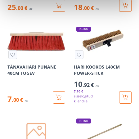
25
18
.00 €
.00 €
/tk
/tk
E-HIND
TÄNAVAHARI PUNANE
HARI KOOKOS L40CM
40CM TUGEV
POWER-STICK
10
.92 €
/tk
7
.10 €
7
sisselogitud
.00 €
kliendile
/tk
E-HIND