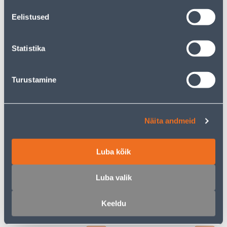
Eelistused
Statistika
MURUREHA GARDENA
MURUREHA GARDENA
NATURELINE VARREGA
NATURELINE VARREGA
Turustamine
REGULEERITAV 30-50CM
43CM
20
15
.00 €
.00 €
/tk
/tk
Näita andmeid
Luba kõik
Luba valik
TELESKOOPSAAG
TÄNAVAHARI GARDENA
Keeldu
CELLFAST CELLPRO 3M
NATURELINE VARREGA
45CM