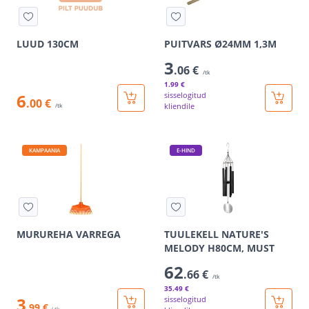
LUUD 130CM
PUITVARS Ø24MM 1,3M
3
.06 €
/tk
1
.99 €
6
sisselogitud
.00 €
kliendile
/tk
KAMPAANIA
E-HIND
MURUREHA VARREGA
TUULEKELL NATURE'S
MELODY H80CM, MUST
62
.66 €
/tk
35
.49 €
3
sisselogitud
.99 €
/ tk