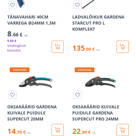
TÄNAVAHARI 40CM
LADVALÕIKUR GARDENA
VARREGA Ø24MM 1,3M
STARCUT PRO L
KOMPLEKT
8
.66 €
/tk
5
.63 €
135
sisselogitud
.00 €
kliendile
/ tk
KAMPAANIA
KAMPAANIA
OKSAKÄÄRID GARDENA
OKSAKÄÄRID KUIVALE
KUIVALE PUIDULE
PUIDULE GARDENA
SUPERCUT 20MM
SUPERCUT PRO 24MM
14
22
.79 €
.99 €
/ tk
/ tk