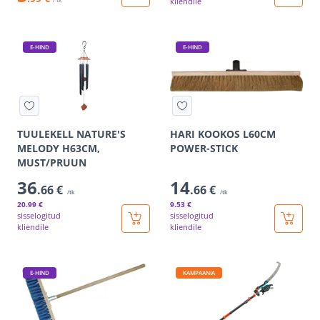
kliendile
E-HIND
E-HIND
TUULEKELL NATURE'S
HARI KOOKOS L60CM
MELODY H63CM,
POWER-STICK
MUST/PRUUN
36
14
.66 €
.66 €
/tk
/tk
20
.99 €
9
.53 €
sisselogitud
sisselogitud
kliendile
kliendile
E-HIND
KAMPAANIA