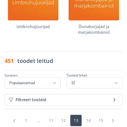
Umbrohujuurijad
Õunakorjajad ja
marjakombainid
451
toodet leitud
Sorteeri:
Tooteid lehel:
Filtreeri tooteid
1
...
11
12
13
14
15