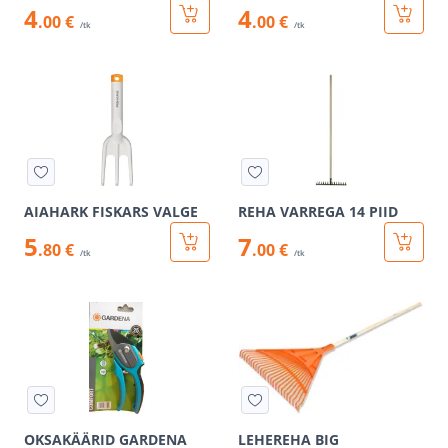
4
4
.00 €
.00 €
/tk
/tk
AIAHARK FISKARS VALGE
REHA VARREGA 14 PIID
5
7
.80 €
.00 €
/tk
/tk
OKSAKÄÄRID GARDENA
LEHEREHA BIG