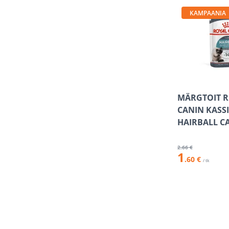
KAMPAANIA
MÄRGTOIT 
CANIN KASSI
HAIRBALL C
2
.66 €
1
.60 €
/ tk