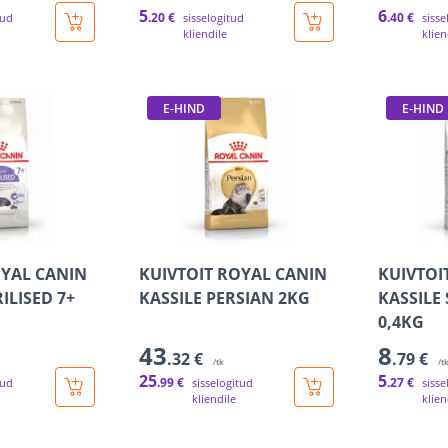
5
6
.20 €
.40 €
tud
sisselogitud
sisse
kliendile
klien
E-HIND
E-HIND
OYAL CANIN
KUIVTOIT ROYAL CANIN
KUIVTOI
ILISED 7+
KASSILE PERSIAN 2KG
KASSILE 
0,4KG
43
8
.32 €
.79 €
/tk
/t
25
5
.99 €
.27 €
tud
sisselogitud
sisse
kliendile
klien