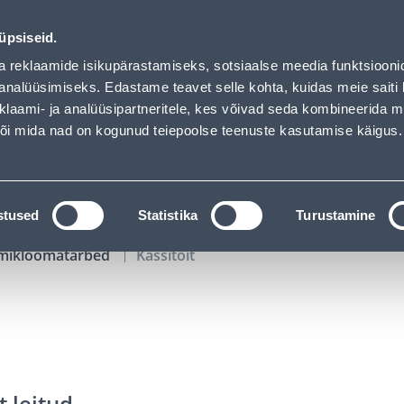
01
18
13
58
Tuhanded tooted -40% (al 10€)
P
T
MIN
S
üpsiseid.
ndus
Teenused
Karjäärileht
a reklaamide isikupärastamiseks, sotsiaalse meedia funktsiooni
analüüsimiseks. Edastame teavet selle kohta, kuidas meie saiti 
klaami- ja analüüsipartneritele, kes võivad seda kombineerida 
OTSI
Logi
 või mida nad on kogunud teiepoolse teenuste kasutamise käigus.
KATALOOGID
TÖÖRIISTALAENUTUS
J
stused
Statistika
Turustamine
mikloomatarbed
Kassitoit
t leitud