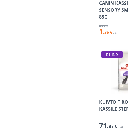
CANIN KASSI
SENSORY SM
85G
2
.26 €
1
.36 €
/ tk
E-HIND
KUIVTOIT R
KASSILE STE
71
.87 €
/tk