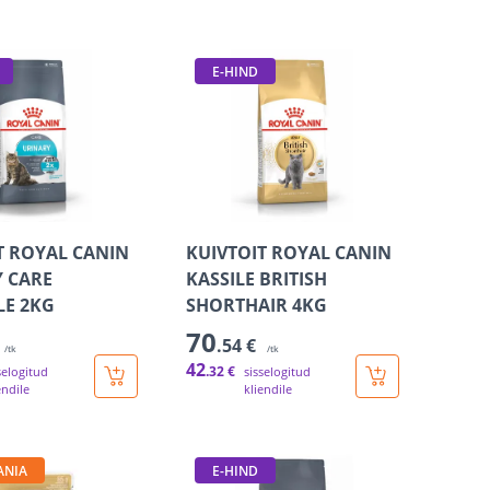
E-HIND
T ROYAL CANIN
KUIVTOIT ROYAL CANIN
 CARE
KASSILE BRITISH
LE 2KG
SHORTHAIR 4KG
70
.54 €
/tk
/tk
42
.32 €
selogitud
sisselogitud
endile
kliendile
ANIA
E-HIND