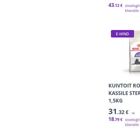
43
.12 €
sisselogi
kliendile
E-HIND
KUIVTOIT R
KASSILE STER
1,5KG
31
.32 €
/tk
18
.79 €
sisselogi
kliendile