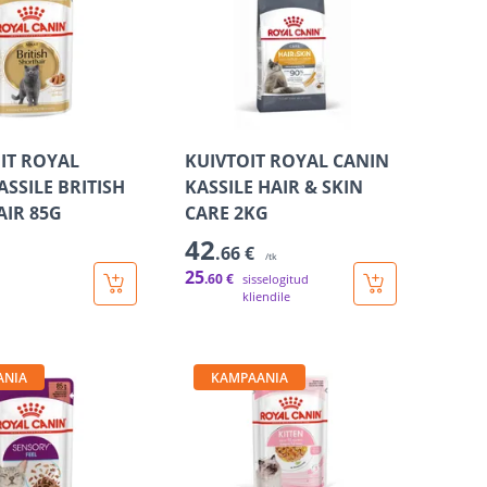
IT ROYAL
KUIVTOIT ROYAL CANIN
ASSILE BRITISH
KASSILE HAIR & SKIN
IR 85G
CARE 2KG
42
.66 €
/tk
25
.60 €
sisselogitud
kliendile
ANIA
KAMPAANIA