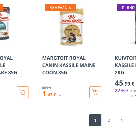
KAMPAANIA
E-HIND
ROYAL
MÄRGTOIT ROYAL
KUIVTOI
LE
CANIN KASSILE MAINE
KASSILE 
ARE 85G
COON 85G
2KG
45
.99 €
2
.39 €
27
1
.59 €
sis
.43 €
/ tk
kli
1
2