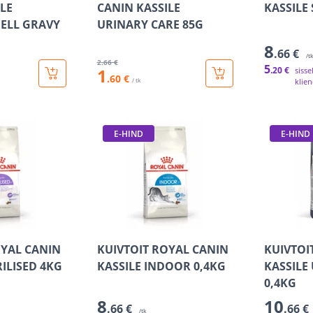
LE
CANIN KASSILE
KASSILE 
ELL GRAVY
URINARY CARE 85G
8
.66 €
/t
2
.66 €
5
1
.20 €
sisse
.60 €
/ tk
klien
E-HIND
E-HIND
OYAL CANIN
KUIVTOIT ROYAL CANIN
KUIVTOI
RILISED 4KG
KASSILE INDOOR 0,4KG
KASSILE
0,4KG
8
10
.66 €
.66 €
/tk