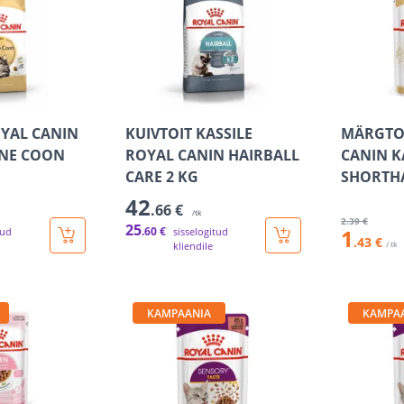
OYAL CANIN
KUIVTOIT KASSILE
MÄRGTO
INE COON
ROYAL CANIN HAIRBALL
CANIN K
CARE 2 KG
SHORTHA
42
.66 €
/tk
2
.39 €
25
.60 €
1
tud
sisselogitud
.43 €
kliendile
/ tk
KAMPAANIA
KAMPA