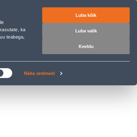
Luba kõik
ET
RU
EN
de
kasutate, ka
Luba valik
muu teabega,
 sisse
Ostunimekiri
Ostukorv
Keeldu
ÄRELMAKS
MEISTRIKLUBI
BLOGI
Näita andmeid