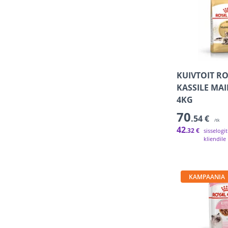
KUIVTOIT R
KASSILE MA
4KG
70
.54 €
/tk
42
.32 €
sisselogi
kliendile
KAMPAANIA