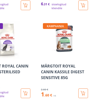
6
.31 €
logitud
sisselogitud
dile
kliendile
KAMPAANIA
T ROYAL CANIN
MÄRGTOIT ROYAL
STERILISED
CANIN KASSILE DIGEST
SENSITIVE 85G
k
2
.66 €
1
logitud
.60 €
dile
/ tk