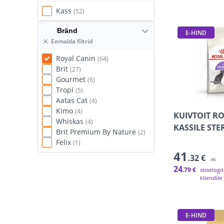
Kass
(52)
Bränd
E-HIND
Eemalda filtrid
Royal Canin
(64)
Brit
(27)
Gourmet
(6)
Tropi
(5)
Aatas Cat
(4)
Kimo
(4)
KUIVTOIT R
Whiskas
(4)
KASSILE STE
Brit Premium By Nature
(2)
Felix
(1)
41
.32 €
/tk
24
.79 €
sisselogi
kliendile
E-HIND