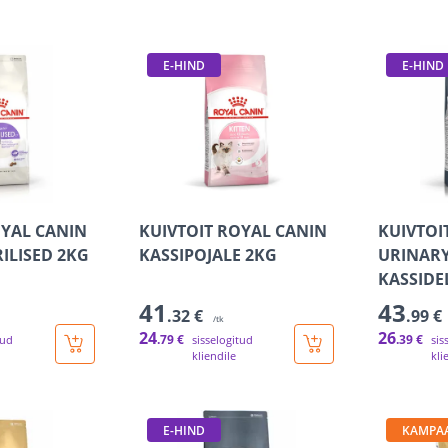
E-HIND
E-HIND
OYAL CANIN
KUIVTOIT ROYAL CANIN
KUIVTOI
RILISED 2KG
KASSIPOJALE 2KG
URINARY
KASSIDE
41
43
.32 €
.99 €
/tk
24
26
.79 €
.39 €
tud
sisselogitud
sis
kliendile
kli
E-HIND
KAMPA