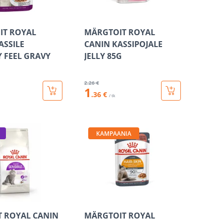
IT ROYAL
MÄRGTOIT ROYAL
ASSILE
CANIN KASSIPOJALE
 FEEL GRAVY
JELLY 85G
2
.26 €
1
.36 €
/ tk
KAMPAANIA
T ROYAL CANIN
MÄRGTOIT ROYAL