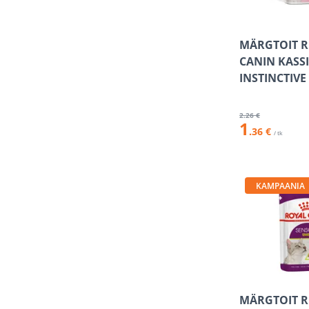
MÄRGTOIT 
CANIN KASS
INSTINCTIVE
2
.26 €
1
.36 €
/ tk
KAMPAANIA
MÄRGTOIT 