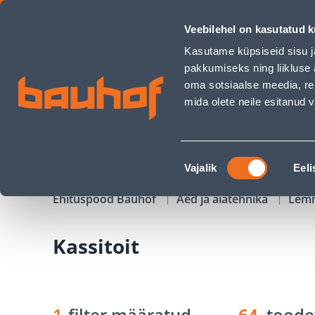
Kassitoit - Bauhof has loaded
Veebilehel on kasutatud k
Kauplused
Äriklienditeenindus
Klienditeeni
Kasutame küpsiseid sisu j
pakkumiseks ning liikluse 
oma sotsiaalse meedia, re
mida olete neile esitanud
TOOTED
KAMPAANIAD
Nõusoleku
Vajalik
Eeli
valik
Ehituspood Bauhof
Aed ja aiatehnika
Lem
Kassitoit
1
filter määratud
64
toode