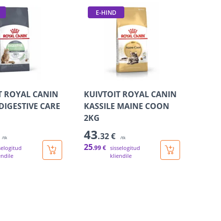
E-HIND
T ROYAL CANIN
KUIVTOIT ROYAL CANIN
DIGESTIVE CARE
KASSILE MAINE COON
2KG
43
.32 €
/tk
/tk
25
.99 €
selogitud
sisselogitud
endile
kliendile