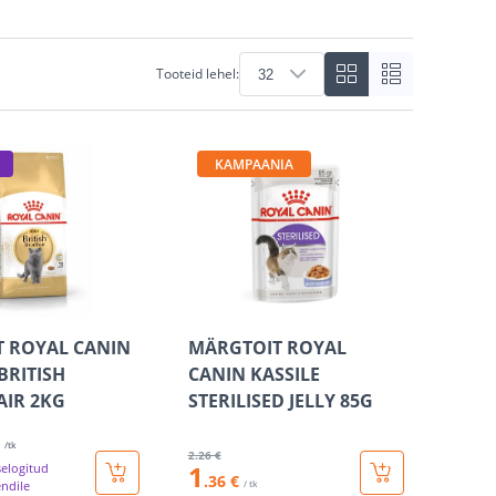
Tooteid lehel:
KAMPAANIA
T ROYAL CANIN
MÄRGTOIT ROYAL
BRITISH
CANIN KASSILE
IR 2KG
STERILISED JELLY 85G
/tk
2
.26 €
1
selogitud
.36 €
endile
/ tk