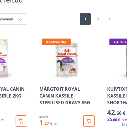
1
2
KAMPAANIA
E-HIND
OYAL CANIN
MÄRGTOIT ROYAL
KUIVTOI
SIBLE 2KG
CANIN KASSILE
KASSILE 
STERILISED GRAVY 85G
SHORTHA
42
.66 €
2
.12 €
25
1
.60 €
tud
sis
.27 €
/ tk
kli