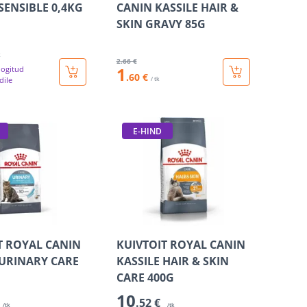
SENSIBLE 0,4KG
CANIN KASSILE HAIR &
SKIN GRAVY 85G
k
2
.66 €
1
logitud
.60 €
dile
/ tk
E-HIND
T ROYAL CANIN
KUIVTOIT ROYAL CANIN
 URINARY CARE
KASSILE HAIR & SKIN
CARE 400G
10
.52 €
/tk
/tk