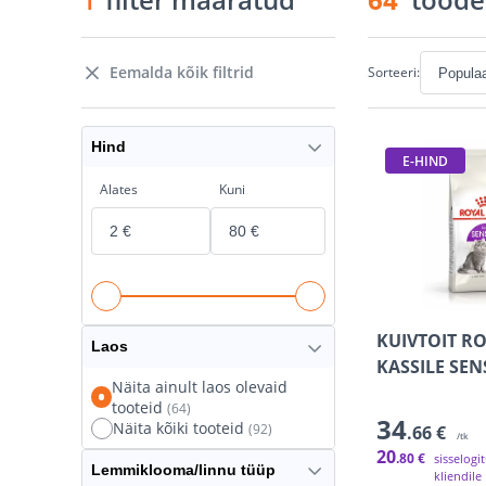
Eemalda kõik filtrid
Sorteeri:
Hind
E-HIND
Alates
Kuni
KUIVTOIT R
Laos
KASSILE SEN
Näita ainult laos olevaid
tooteid
(64)
34
Näita kõiki tooteid
(92)
.66 €
/tk
20
.80 €
sisselogi
Lemmiklooma/linnu tüüp
kliendile