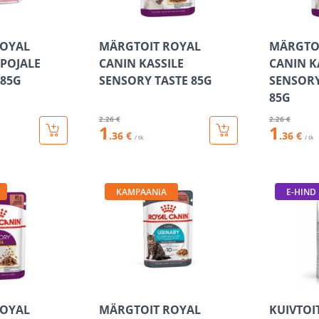
ROYAL
MÄRGTOIT ROYAL
MÄRGTO
IPOJALE
CANIN KASSILE
CANIN K
 85G
SENSORY TASTE 85G
SENSORY
85G
2
.26 €
2
.26 €
1
1
.36 €
.36 €
/ tk
/ tk
KAMPAANIA
E-HIND
ROYAL
MÄRGTOIT ROYAL
KUIVTOI