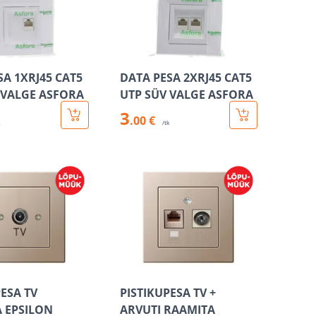
SA 1XRJ45 CAT5
DATA PESA 2XRJ45 CAT5
 VALGE ASFORA
UTP SÜV VALGE ASFORA
3
.00 €
k
/tk
PESA TV
PISTIKUPESA TV +
 EPSILON
ARVUTI RAAMITA