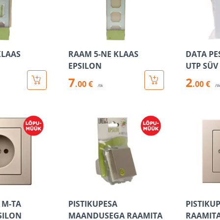
KLAAS
RAAM 5-NE KLAAS
DATA PE
EPSILON
UTP SÜV
7
2
.00 €
.00 €
/tk
/t
 M-TA
PISTIKUPESA
PISTIKU
SILON
MAANDUSEGA RAAMITA
RAAMITA