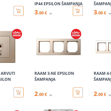
IP44 EPSILON ŠAMPANJA
ŠAMPAN
3
3
.00 €
.00 €
/tk
/t
 ARVUTI
RAAM 3-NE EPSILON
RAAM 4-
SILON
ŠAMPANJA
ŠAMPAN
2
2
.00 €
.00 €
/tk
/t