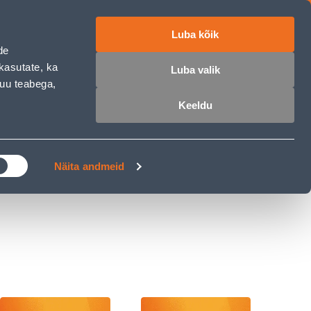
Luba kõik
ET
RU
EN
de
kasutate, ka
Luba valik
muu teabega,
 sisse
Ostunimekiri
Ostukorv
Keeldu
ÄRELMAKS
MEISTRIKLUBI
BLOGI
Näita andmeid