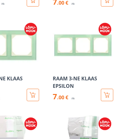
7
.00 €
/tk
/tk
NE KLAAS
RAAM 3-NE KLAAS
EPSILON
7
.00 €
k
/tk