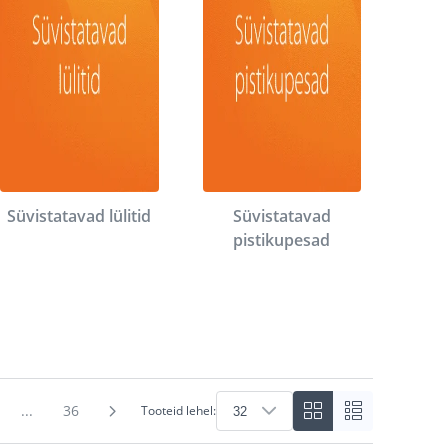
Süvistatavad lülitid
Süvistatavad
pistikupesad
...
36
Tooteid lehel: