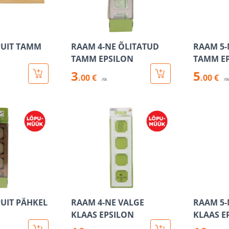
PUIT TAMM
RAAM 4-NE ÕLITATUD
RAAM 5-
TAMM EPSILON
TAMM E
3
5
.00 €
.00 €
/tk
/t
PUIT PÄHKEL
RAAM 4-NE VALGE
RAAM 5-
KLAAS EPSILON
KLAAS E