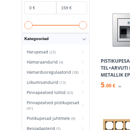
Kategooriad
Harupesad
(23)
PISTIKUPES
Hämaraandurid
(4)
TEL+ARVUTI 
Hämardusregulaatorid
(38)
METALLIK E
Liikumisandurid
5
(13)
.00 €
/tk
Pinnapealsed lülitid
(63)
Pinnapealsed pistikupesad
(41)
Pistikupesad juhtmele
(8)
Reisiadapterid
(5)