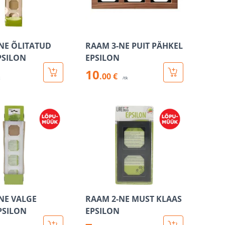
NE ÕLITATUD
RAAM 3-NE PUIT PÄHKEL
PSILON
EPSILON
10
.00 €
k
/tk
NE VALGE
RAAM 2-NE MUST KLAAS
PSILON
EPSILON