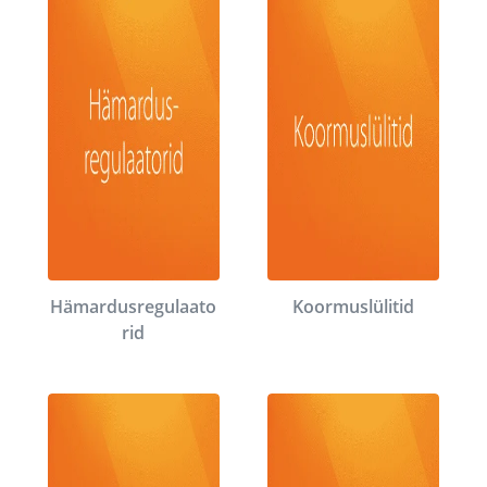
Hämardusregulaato
Koormuslülitid
rid