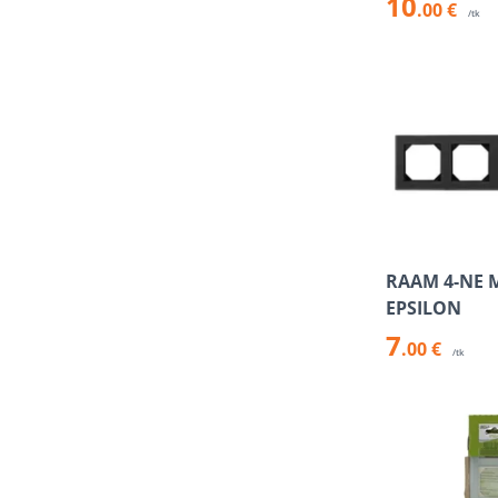
10
.00 €
/tk
RAAM 4-NE 
EPSILON
7
.00 €
/tk