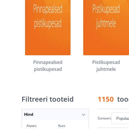
Pinnapealsed
Pistikupesad
pistikupesad
juhtmele
Filtreeri tooteid
1150
too
Hind
Sorteeri:
Alates
Kuni