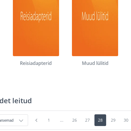
Reisiadapterid
Muud lülitid
det leitud
1
...
26
27
28
29
30