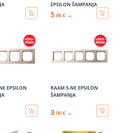
JA
EPSILON ŠAMPANJA
5
.00 €
k
/tk
NE EPSILON
RAAM 5-NE EPSILON
JA
ŠAMPANJA
3
.00 €
k
/tk