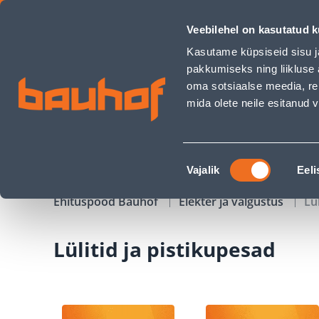
Lülitid ja pistikupesad - Bauhof has loaded
Veebilehel on kasutatud k
Kauplused
Äriklienditeenindus
Klienditeeni
Kasutame küpsiseid sisu j
pakkumiseks ning liikluse 
oma sotsiaalse meedia, re
mida olete neile esitanud
TOOTED
KAMPAANIAD
Nõusoleku
Vajalik
Eeli
valik
Ehituspood Bauhof
Elekter ja valgustus
Lü
Lülitid ja pistikupesad