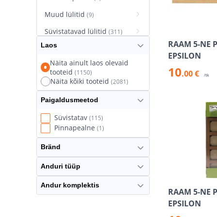
Muud lülitid
(9)
Süvistatavad lülitid
(311)
RAAM 5-NE 
Laos
Süvistatavad pistikupesad
EPSILON
(627)
Näita ainult laos olevaid
10
tooteid
(1150)
.00 €
Termostaatlülitid
(8)
/tk
Näita kõiki tooteid
(2081)
Paigaldusmeetod
Süvistatav
(115)
Pinnapealne
(1)
Bränd
Anduri tüüp
Andur komplektis
RAAM 5-NE 
EPSILON