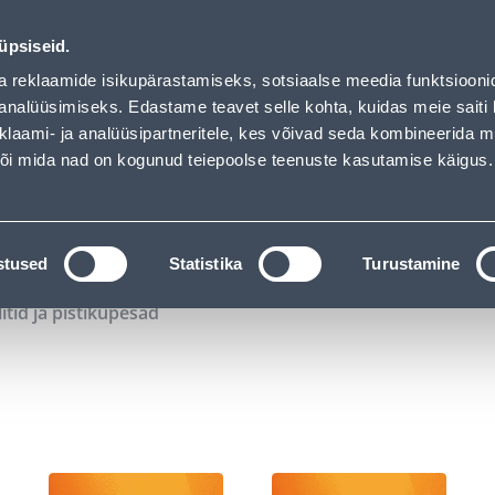
01
10
02
50
Tuhanded tooted -40% (al 10€)
P
T
MIN
S
üpsiseid.
ndus
Teenused
Karjäärileht
a reklaamide isikupärastamiseks, sotsiaalse meedia funktsiooni
analüüsimiseks. Edastame teavet selle kohta, kuidas meie saiti 
klaami- ja analüüsipartneritele, kes võivad seda kombineerida 
OTSI
Logi
 või mida nad on kogunud teiepoolse teenuste kasutamise käigus.
KATALOOGID
TÖÖRIISTALAENUTUS
J
stused
Statistika
Turustamine
litid ja pistikupesad