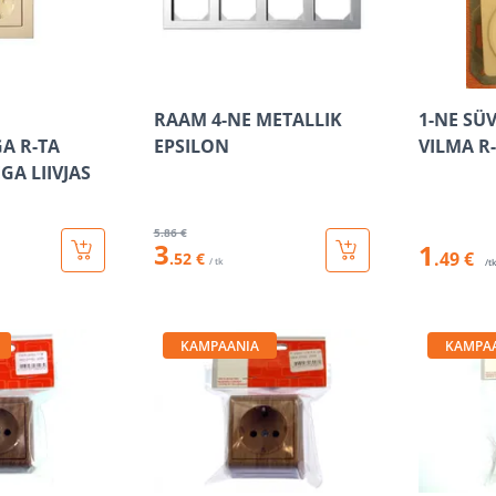
RAAM 4-NE METALLIK
1-NE SÜ
A R-TA
EPSILON
VILMA R-
GA LIIVJAS
5
.86 €
3
1
.49 €
.52 €
/ tk
/t
KAMPAANIA
KAMPA