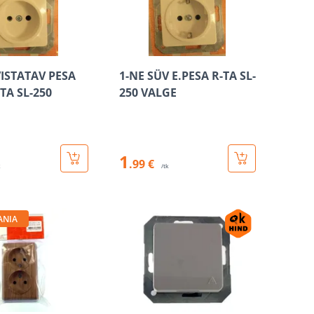
VISTATAV PESA
1-NE SÜV E.PESA R-TA SL-
TA SL-250
250 VALGE
1
.99 €
k
/tk
ANIA