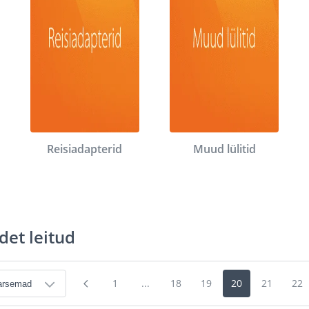
Reisiadapterid
Muud lülitid
det leitud
1
...
18
19
20
21
22