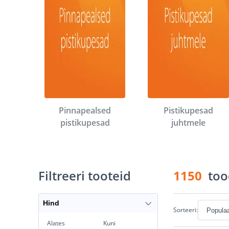
Pinnapealsed
Pistikupesad
pistikupesad
juhtmele
Filtreeri tooteid
1150
too
Hind
Sorteeri:
Alates
Kuni