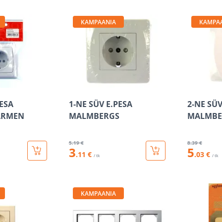
KAMPAANIA
KAMPA
PESA
1-NE SÜV E.PESA
2-NE SÜV
ARMEN
MALMBERGS
MALMBE
5
.19 €
8
.39 €
3
5
.11 €
.03 €
/ tk
/ tk
KAMPAANIA