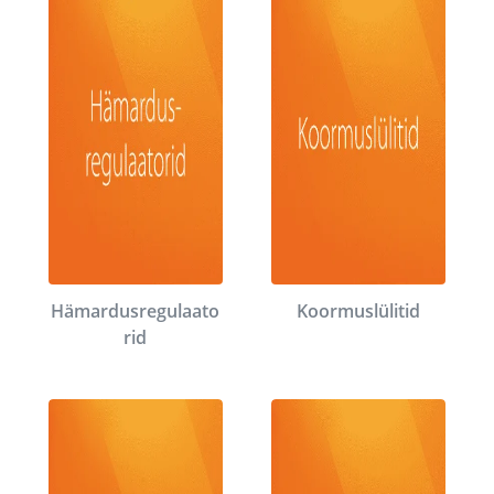
Hämardusregulaato
Koormuslülitid
rid