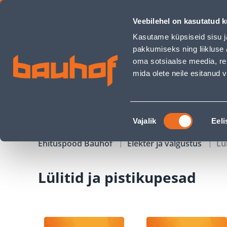
Lülitid ja pistikupesad - Bauhof has loaded
Veebilehel on kasutatud k
Kauplused
Äriklienditeenindus
Klienditeeni
Kasutame küpsiseid sisu j
pakkumiseks ning liikluse 
oma sotsiaalse meedia, re
mida olete neile esitanud
TOOTED
KAMPAANIAD
Nõusoleku
Vajalik
Eeli
valik
Ehituspood Bauhof
Elekter ja valgustus
Lü
Lülitid ja pistikupesad