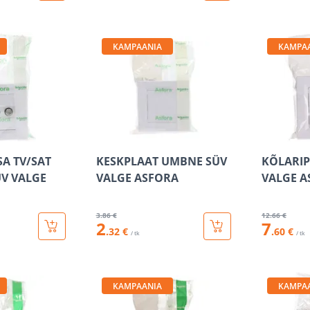
KAMPAANIA
KAMPA
SA TV/SAT
KESKPLAAT UMBNE SÜV
KÕLARIP
ÜV VALGE
VALGE ASFORA
VALGE A
3
.86 €
12
.66 €
2
7
.32 €
.60 €
/ tk
/ tk
KAMPAANIA
KAMPA