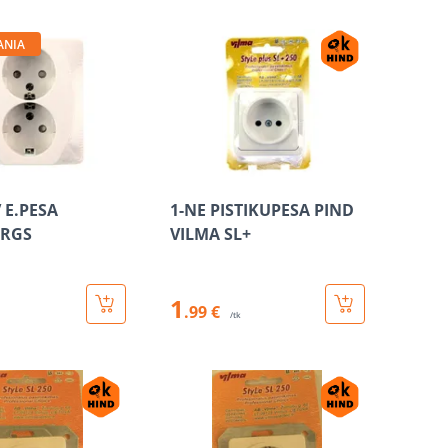
ANIA
 E.PESA
1-NE PISTIKUPESA PIND
RGS
VILMA SL+
1
.99 €
/tk