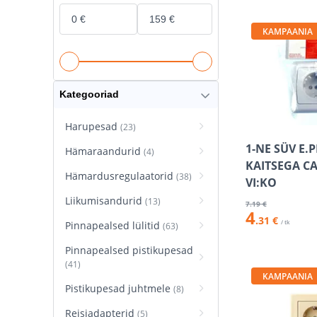
KAMPAANIA
Kategooriad
Harupesad
(23)
1-NE SÜV E.
Hämaraandurid
(4)
KAITSEGA C
Hämardusregulaatorid
(38)
VI:KO
Liikumisandurid
(13)
7
.19 €
4
.31 €
/ tk
Pinnapealsed lülitid
(63)
Pinnapealsed pistikupesad
(41)
KAMPAANIA
Pistikupesad juhtmele
(8)
Reisiadapterid
(5)