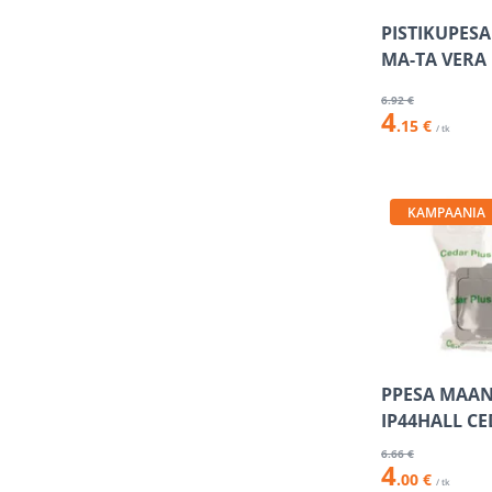
PISTIKUPESA
MA-TA VERA
6
.92 €
4
.15 €
/ tk
KAMPAANIA
PPESA MAAN
IP44HALL C
6
.66 €
4
.00 €
/ tk