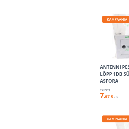
KAMPAANIA
ANTENNI PE
LÕPP 1DB S
ASFORA
12
.79 €
7
.67 €
/ tk
KAMPAANIA