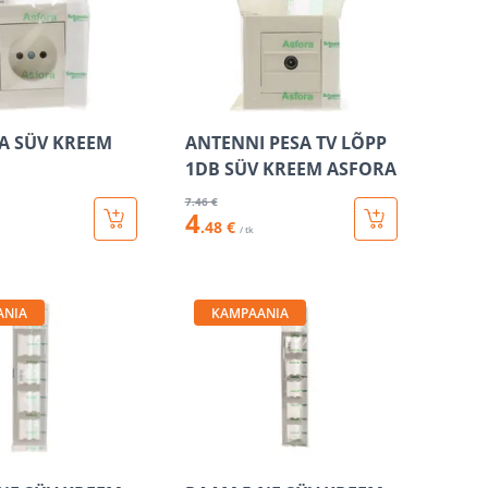
SA SÜV KREEM
ANTENNI PESA TV LÕPP
1DB SÜV KREEM ASFORA
7
.46 €
4
.48 €
/ tk
ANIA
KAMPAANIA