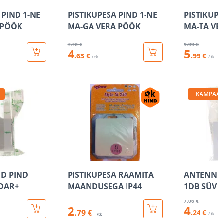
 PIND 1-NE
PISTIKUPESA PIND 1-NE
PISTIKU
 PÖÖK
MA-GA VERA PÖÖK
MA-TA V
7
.72 €
9
.99 €
4
5
.63 €
.99 €
/ tk
/ tk
KAMPA
D PIND
PISTIKUPESA RAAMITA
ANTENNI
EDAR+
MAANDUSEGA IP44
1DB SÜV
7
.06 €
4
2
.79 €
.24 €
/ tk
/tk