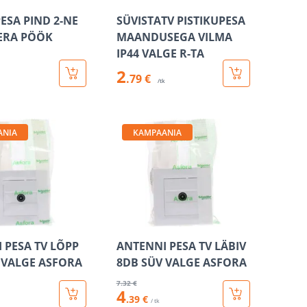
PESA PIND 2-NE
SÜVISTATV PISTIKUPESA
ERA PÖÖK
MAANDUSEGA VILMA
IP44 VALGE R-TA
2
.79 €
/tk
ANIA
KAMPAANIA
 PESA TV LÕPP
ANTENNI PESA TV LÄBIV
 VALGE ASFORA
8DB SÜV VALGE ASFORA
7
.32 €
4
.39 €
/ tk