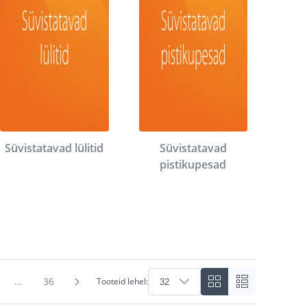
Süvistatavad lülitid
Süvistatavad
pistikupesad
...
36
Tooteid lehel: