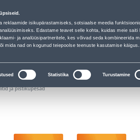
01
22
32
57
Tuhanded tooted -40% (al 10€)
P
T
MIN
S
üpsiseid.
ndus
Teenused
Karjäärileht
a reklaamide isikupärastamiseks, sotsiaalse meedia funktsiooni
analüüsimiseks. Edastame teavet selle kohta, kuidas meie saiti 
klaami- ja analüüsipartneritele, kes võivad seda kombineerida 
OTSI
Logi
 või mida nad on kogunud teiepoolse teenuste kasutamise käigus.
KATALOOGID
TÖÖRIISTALAENUTUS
J
stused
Statistika
Turustamine
litid ja pistikupesad