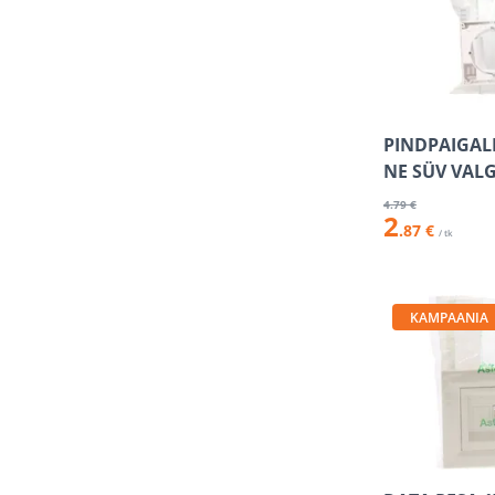
PINDPAIGAL
NE SÜV VAL
4
.79 €
2
.87 €
/ tk
KAMPAANIA