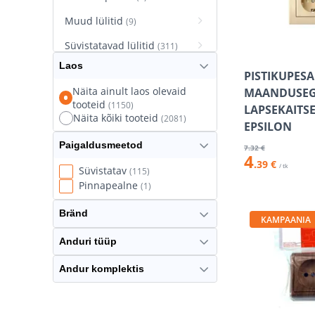
Muud lülitid
(9)
Süvistatavad lülitid
(311)
Laos
Süvistatavad pistikupesad
PISTIKUPESA
(627)
Näita ainult laos olevaid
MAANDUSEG
tooteid
(1150)
Termostaatlülitid
LAPSEKAITSE
(8)
Näita kõiki tooteid
(2081)
EPSILON
Paigaldusmeetod
7
.32 €
4
.39 €
/ tk
Süvistatav
(115)
Pinnapealne
(1)
Bränd
KAMPAANIA
Anduri tüüp
Andur komplektis