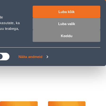
Luba kõik
ET
RU
EN
de
kasutate, ka
Luba valik
muu teabega,
 sisse
Ostunimekiri
Ostukorv
Keeldu
ÄRELMAKS
MEISTRIKLUBI
BLOGI
Näita andmeid