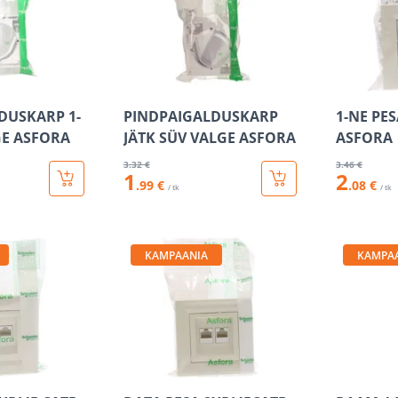
DUSKARP 1-
PINDPAIGALDUSKARP
1-NE PE
GE ASFORA
JÄTK SÜV VALGE ASFORA
ASFORA
3
.32 €
3
.46 €
1
2
.99 €
.08 €
/ tk
/ tk
KAMPAANIA
KAMPA