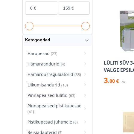
Kategooriad
Harupesad
(23)
LÜLITI SÜV 3
Hämaraandurid
(4)
VALGE EPSI
Hämardusregulaatorid
(38)
3
.00 €
/tk
Liikumisandurid
(13)
Pinnapealsed lülitid
(63)
Pinnapealsed pistikupesad
(41)
Pistikupesad juhtmele
(8)
Reisiadapterid
(5)