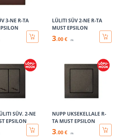
ÜV 3-NE R-TA
LÜLITI SÜV 2-NE R-TA
PSILON
MUST EPSILON
3
.00 €
k
/tk
LITI SÜV. 2-NE
NUPP UKSEKELLALE R-
ST EPSILON
TA MUST EPSILON
3
.00 €
k
/tk