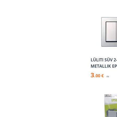
LÜLITI SÜV 2
METALLIK E
3
.00 €
/tk