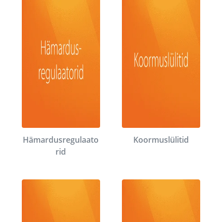
Hämardusregulaato
Koormuslülitid
rid