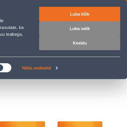
Luba kõik
ET
RU
EN
de
kasutate, ka
Luba valik
muu teabega,
 sisse
Ostunimekiri
Ostukorv
Keeldu
ÄRELMAKS
MEISTRIKLUBI
BLOGI
Näita andmeid