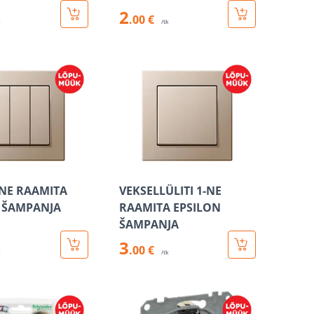
2
.00 €
k
/tk
-NE RAAMITA
VEKSELLÜLITI 1-NE
 ŠAMPANJA
RAAMITA EPSILON
ŠAMPANJA
3
.00 €
k
/tk