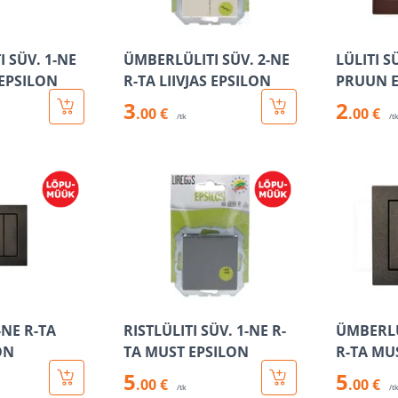
 SÜV. 1-NE
ÜMBERLÜLITI SÜV. 2-NE
LÜLITI S
 EPSILON
R-TA LIIVJAS EPSILON
PRUUN E
3
2
.00 €
.00 €
/tk
/t
-NE R-TA
RISTLÜLITI SÜV. 1-NE R-
ÜMBERLÜ
ON
TA MUST EPSILON
R-TA MU
5
5
.00 €
.00 €
/tk
/t