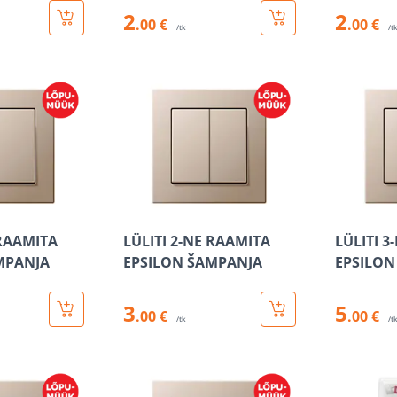
2
2
.00 €
.00 €
/tk
/t
 RAAMITA
LÜLITI 2-NE RAAMITA
LÜLITI 3
MPANJA
EPSILON ŠAMPANJA
EPSILON
3
5
.00 €
.00 €
/tk
/t