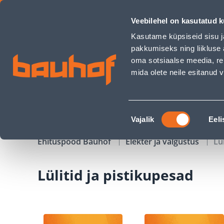
Lülitid ja pistikupesad - Bauhof has loaded
Veebilehel on kasutatud k
Kauplused
Äriklienditeenindus
Klienditeeni
Kasutame küpsiseid sisu j
pakkumiseks ning liikluse 
oma sotsiaalse meedia, re
mida olete neile esitanud
TOOTED
KAMPAANIAD
Nõusoleku
Vajalik
Eeli
valik
Ehituspood Bauhof
Elekter ja valgustus
Lü
Lülitid ja pistikupesad