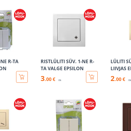
-NE R-TA
RISTLÜLITI SÜV. 1-NE R-
LÜLITI S
LON
TA VALGE EPSILON
LIIVJAS 
3
2
.00 €
.00 €
/tk
/t