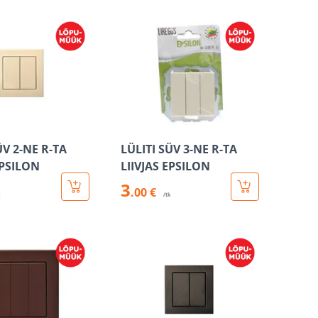
ÜV 2-NE R-TA
LÜLITI SÜV 3-NE R-TA
EPSILON
LIIVJAS EPSILON
3
.00 €
k
/tk