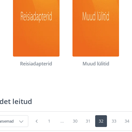
Reisiadapterid
Muud lülitid
det leitud
1
...
30
31
32
33
34