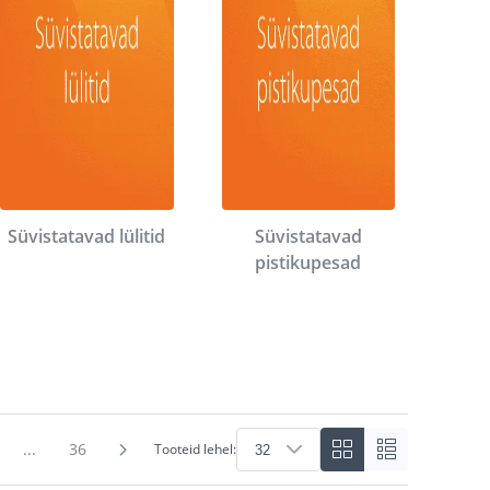
Süvistatavad lülitid
Süvistatavad
pistikupesad
...
36
Tooteid lehel: