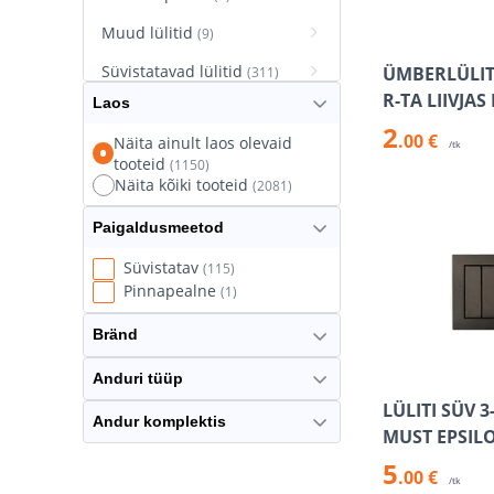
Muud lülitid
(9)
Süvistatavad lülitid
ÜMBERLÜLITI
(311)
R-TA LIIVJAS
Laos
Süvistatavad pistikupesad
2
(627)
.00 €
Näita ainult laos olevaid
/tk
tooteid
(1150)
Termostaatlülitid
(8)
Näita kõiki tooteid
(2081)
Paigaldusmeetod
Süvistatav
(115)
Pinnapealne
(1)
Bränd
Anduri tüüp
LÜLITI SÜV 3
Andur komplektis
MUST EPSIL
5
.00 €
/tk