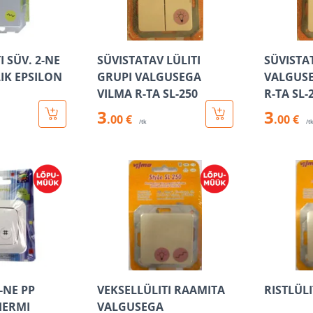
 SÜV. 2-NE
SÜVISTATAV LÜLITI
SÜVISTAT
IK EPSILON
GRUPI VALGUSEGA
VALGUSE
VILMA R-TA SL-250
R-TA SL-
3
3
.00 €
.00 €
/tk
/t
1-NE PP
VEKSELLÜLITI RAAMITA
RISTLÜLI
HERMI
VALGUSEGA