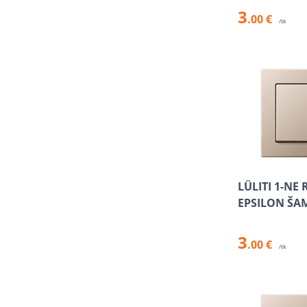
3
.00 €
/tk
LÜLITI 1-NE
EPSILON ŠA
3
.00 €
/tk