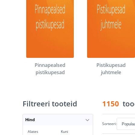
Pinnapealsed
Pistikupesad
pistikupesad
juhtmele
Filtreeri tooteid
1150
too
Hind
Sorteeri:
Alates
Kuni