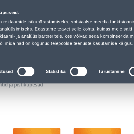
02
01
26
03
Tuhanded tooted -40% (al 10€)
P
T
MIN
S
üpsiseid.
ndus
Teenused
Karjäärileht
a reklaamide isikupärastamiseks, sotsiaalse meedia funktsiooni
analüüsimiseks. Edastame teavet selle kohta, kuidas meie saiti 
klaami- ja analüüsipartneritele, kes võivad seda kombineerida 
OTSI
Logi
 või mida nad on kogunud teiepoolse teenuste kasutamise käigus.
KATALOOGID
TÖÖRIISTALAENUTUS
J
stused
Statistika
Turustamine
litid ja pistikupesad