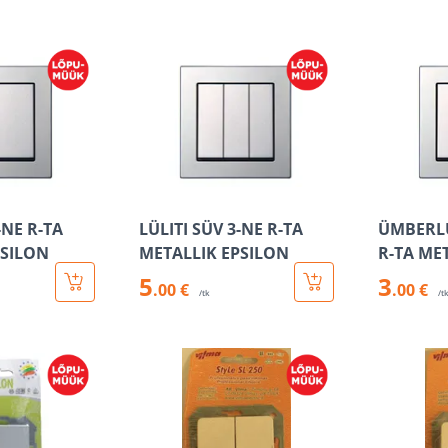
-NE R-TA
LÜLITI SÜV 3-NE R-TA
ÜMBERLÜ
PSILON
METALLIK EPSILON
R-TA ME
5
3
.00 €
.00 €
/tk
/t