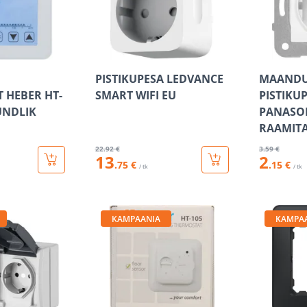
PISTIKUPESA LEDVANCE
MAANDU
 HEBER HT-
SMART WIFI EU
PISTIKU
UNDLIK
PANASON
RAAMITA
22
.92 €
3
.59 €
13
2
.75 €
.15 €
/ tk
/ tk
KAMPAANIA
KAMPA