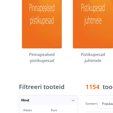
Pinnapealsed
Pistikupesad
pistikupesad
juhtmele
Filtreeri tooteid
1154
too
Hind
Sorteeri:
Alates
Kuni