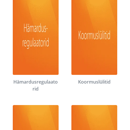
Hämardusregulaato
Koormuslülitid
rid