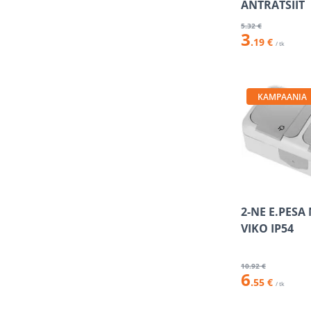
ANTRATSIIT
5
.32 €
3
.19 €
/ tk
KAMPAANIA
2-NE E.PESA
VIKO IP54
10
.92 €
6
.55 €
/ tk