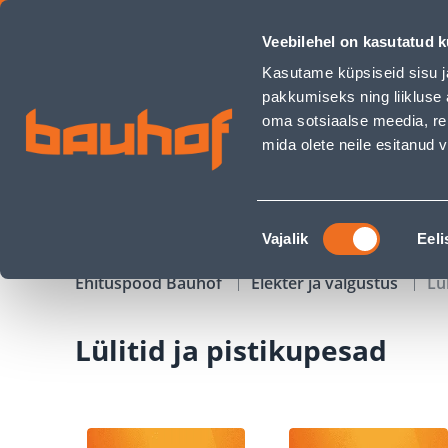
Lülitid ja pistikupesad - Bauhof has loaded
Veebilehel on kasutatud k
Kauplused
Äriklienditeenindus
Klienditeeni
Kasutame küpsiseid sisu j
pakkumiseks ning liikluse 
oma sotsiaalse meedia, re
mida olete neile esitanud
TOOTED
KAMPAANIAD
Nõusoleku
Vajalik
Eeli
valik
Ehituspood Bauhof
Elekter ja valgustus
Lü
Lülitid ja pistikupesad