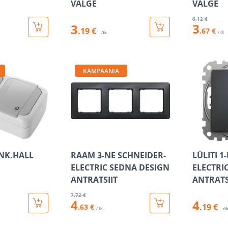
VALGE
VALGE
6
.12 €
3
3
.19 €
.67 €
/ tk
/tk
KAMPAANIA
 NK.HALL
RAAM 3-NE SCHNEIDER-
LÜLITI 1
ELECTRIC SEDNA DESIGN
ELECTRI
ANTRATSIIT
ANTRATS
7
.72 €
4
4
.19 €
.63 €
/ tk
/t