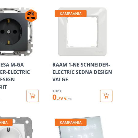
KAMPAANIA
PESA M-GA
RAAM 1-NE SCHNEIDER-
ER-ELECTRIC
ELECTRIC SEDNA DESIGN
ESIGN
VALGE
IIT
1
.32 €
0
.79 €
/ tk
k
ANIA
KAMPAANIA