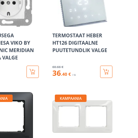
SEGA
TERMOSTAAT HEBER
PESA VIKO BY
HT126 DIGITAALNE
IC MERIDIAN
PUUTETUNDLIK VALGE
 VALGE
60
.66 €
36
.40 €
/ tk
ANIA
KAMPAANIA