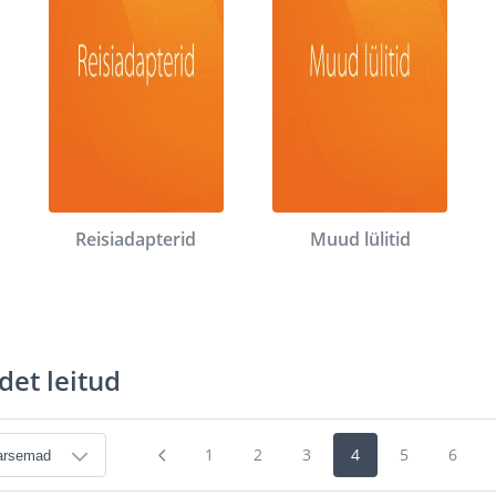
Reisiadapterid
Muud lülitid
det leitud
1
2
3
4
5
6