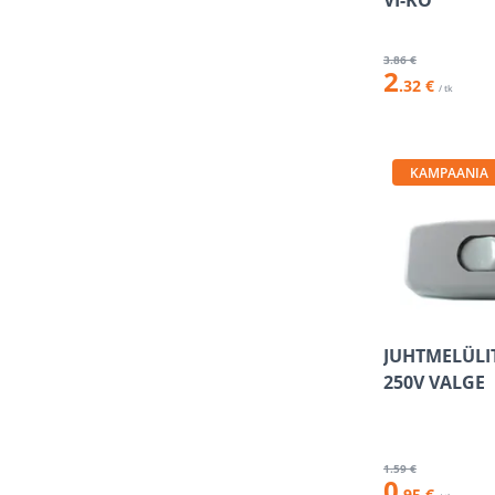
VI-KO
3
.86 €
2
.32 €
/ tk
KAMPAANIA
JUHTMELÜLIT
250V VALGE
1
.59 €
0
.95 €