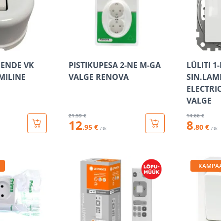
 FENDE VK
PISTIKUPESA 2-NE M-GA
LÜLITI 1
MILINE
VALGE RENOVA
SIN.LAM
ELECTRI
VALGE
21
.59 €
14
.66 €
12
8
.95 €
.80 €
/ tk
/ tk
KAMPA