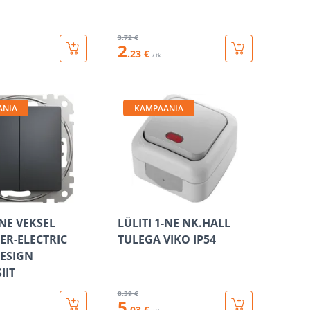
3
.72 €
2
.23 €
/ tk
ANIA
KAMPAANIA
-NE VEKSEL
LÜLITI 1-NE NK.HALL
ER-ELECTRIC
TULEGA VIKO IP54
ESIGN
IIT
8
.39 €
5
.03 €