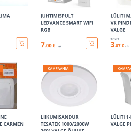
RIMA
JUHTIMISPULT
LÜLITI 
LEDVANCE SMART WIFI
VK PIND
RGB
VALGE
6
.12 €
3
7
.00 €
.67 €
/ tk
/tk
KAMPAANIA
KAMPA
-NE
LIIKUMISANDUR
LÜLITI 1
E CARMEN
TESATEK 1000/2000W
VALGE P