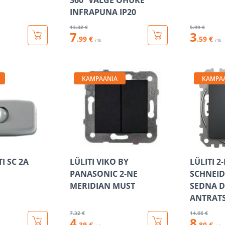
360º VALGE ÕHUKE
INFRAPUNA IP20
13
.32 €
5
.99 €
7
3
.99 €
.59 €
/ tk
/ tk
KAMPAANIA
KAMPA
I SC 2A
LÜLITI VIKO BY
LÜLITI 2
PANASONIC 2-NE
SCHNEID
MERIDIAN MUST
SEDNA D
ANTRATS
7
.32 €
14
.66 €
4
8
.39 €
.80 €