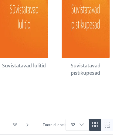
Süvistatavad lülitid
Süvistatavad
pistikupesad
...
36
Tooteid lehel: