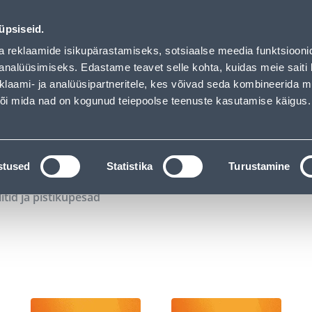
00
20
52
01
Kuni 20% LISAKS koodiga!
P
T
MIN
S
üpsiseid.
ndus
Teenused
Karjäärileht
a reklaamide isikupärastamiseks, sotsiaalse meedia funktsiooni
analüüsimiseks. Edastame teavet selle kohta, kuidas meie saiti 
klaami- ja analüüsipartneritele, kes võivad seda kombineerida 
OTSI
Logi
 või mida nad on kogunud teiepoolse teenuste kasutamise käigus.
KATALOOGID
TÖÖRIISTALAENUTUS
J
stused
Statistika
Turustamine
litid ja pistikupesad