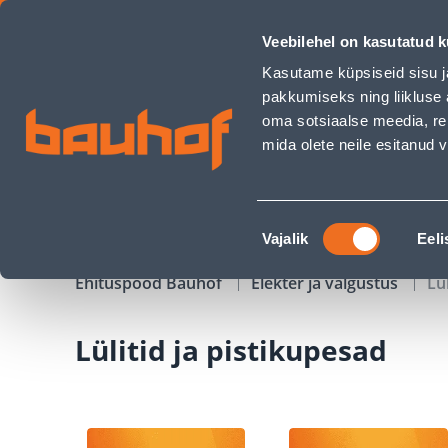
Lülitid ja pistikupesad - Bauhof has loaded
Veebilehel on kasutatud k
Kauplused
Äriklienditeenindus
Klienditeeni
Kasutame küpsiseid sisu j
pakkumiseks ning liikluse 
oma sotsiaalse meedia, re
mida olete neile esitanud
TOOTED
KAMPAANIAD
Nõusoleku
Vajalik
Eeli
valik
Ehituspood Bauhof
Elekter ja valgustus
Lü
Lülitid ja pistikupesad