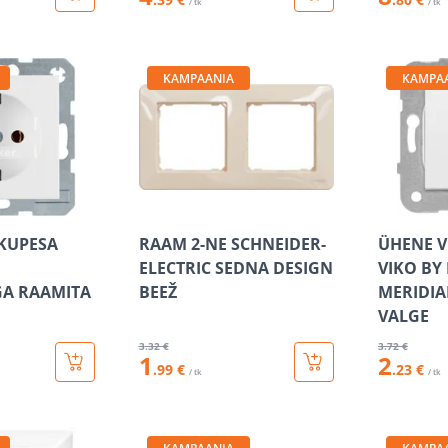
/ tk
/ tk
KAMPAANIA
KAMPA
IKUPESA
RAAM 2-NE SCHNEIDER-
ÜHENE V
ELECTRIC SEDNA DESIGN
VIKO BY
A RAAMITA
BEEŽ
MERIDIA
VALGE
3
.32 €
3
.72 €
1
2
.99 €
.23 €
/ tk
/ tk