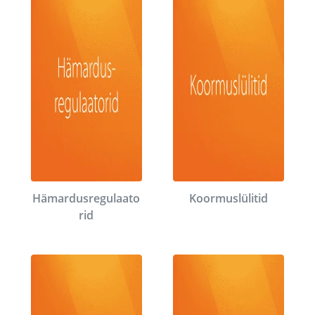
Hämardusregulaato
Koormuslülitid
rid