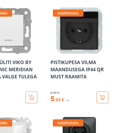
ANIA
KAMPAANIA
ÜLITI VIKO BY
PISTIKUPESA VILMA
IC MERIDIAN
MAANDUSEGA IP44 QR
 VALGE TULEGA
MUST RAAMITA
8
.39 €
5
.03 €
/ tk
ANIA
KAMPAANIA