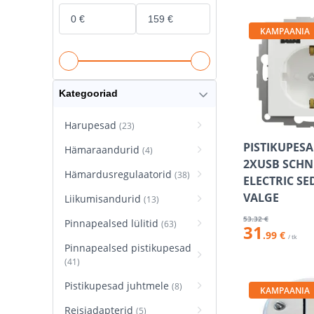
KAMPAANIA
Kategooriad
Harupesad
(23)
PISTIKUPES
Hämaraandurid
(4)
2XUSB SCHN
Hämardusregulaatorid
(38)
ELECTRIC S
VALGE
Liikumisandurid
(13)
53
.32 €
Pinnapealsed lülitid
(63)
31
.99 €
/ tk
Pinnapealsed pistikupesad
(41)
Pistikupesad juhtmele
(8)
KAMPAANIA
Reisiadapterid
(5)