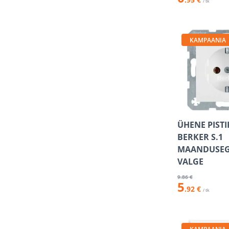
/ tk
KAMPAANIA
ÜHENE PIST
BERKER S.1
MAANDUSEG
VALGE
9
.86 €
5
.92 €
/ tk