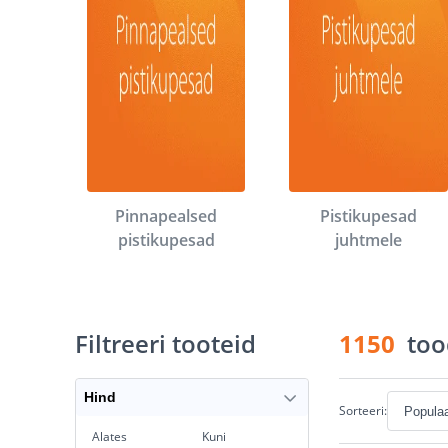
Pinnapealsed
Pistikupesad
pistikupesad
juhtmele
Filtreeri tooteid
1150
too
Hind
Sorteeri:
Alates
Kuni