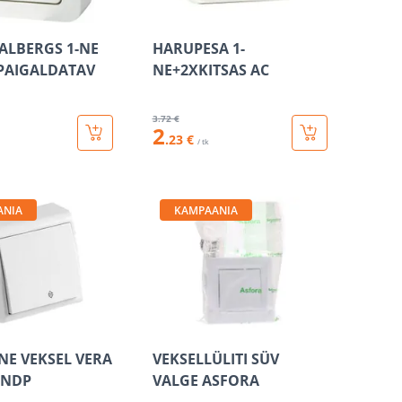
MALBERGS 1-NE
HARUPESA 1-
PAIGALDATAV
NE+2XKITSAS AC
3
.72 €
2
.23 €
/ tk
ANIA
KAMPAANIA
-NE VEKSEL VERA
VEKSELLÜLITI SÜV
INDP
VALGE ASFORA