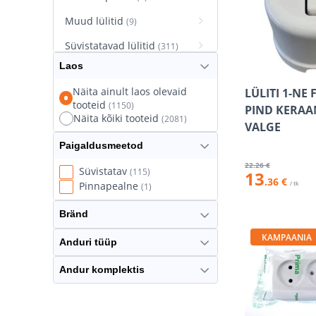
Muud lülitid
(9)
Süvistatavad lülitid
(311)
Laos
Süvistatavad pistikupesad
(627)
Näita ainult laos olevaid
LÜLITI 1-NE
tooteid
(1150)
Termostaatlülitid
PIND KERAA
(8)
Näita kõiki tooteid
(2081)
VALGE
Paigaldusmeetod
22
.26 €
Süvistatav
(115)
13
.36 €
/ tk
Pinnapealne
(1)
Bränd
KAMPAANIA
Anduri tüüp
Andur komplektis