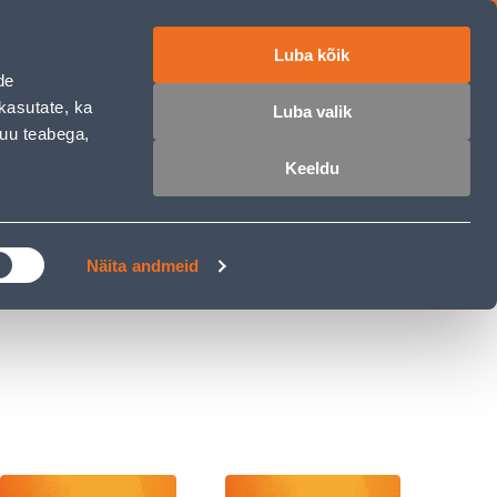
Luba kõik
ET
RU
EN
de
kasutate, ka
Luba valik
muu teabega,
 sisse
Ostunimekiri
Ostukorv
Keeldu
ÄRELMAKS
MEISTRIKLUBI
BLOGI
Näita andmeid