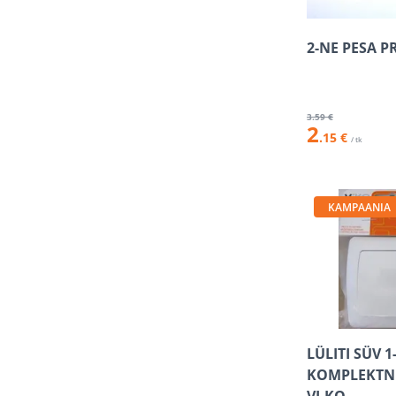
2-NE PESA P
3
.59 €
2
.15 €
/ tk
KAMPAANIA
LÜLITI SÜV 1
KOMPLEKTN