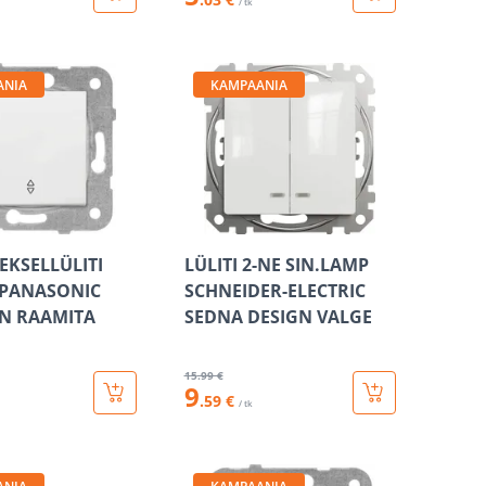
/ tk
ANIA
KAMPAANIA
EKSELLÜLITI
LÜLITI 2-NE SIN.LAMP
 PANASONIC
SCHNEIDER-ELECTRIC
N RAAMITA
SEDNA DESIGN VALGE
15
.99 €
9
.59 €
/ tk