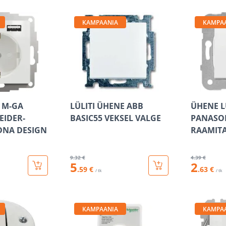
KAMPAANIA
KAMPA
A M-GA
LÜLITI ÜHENE ABB
ÜHENE L
EIDER-
BASIC55 VEKSEL VALGE
PANASON
EDNA DESIGN
RAAMITA
9
.32 €
4
.39 €
5
2
.59 €
.63 €
/ tk
/ tk
KAMPAANIA
KAMPA