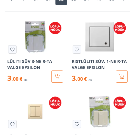
LÜLITI SÜV 3-NE R-TA
RISTLÜLITI SÜV. 1-NE R-TA
VALGE EPSILON
VALGE EPSILON
3
3
.00 €
.00 €
/tk
/tk