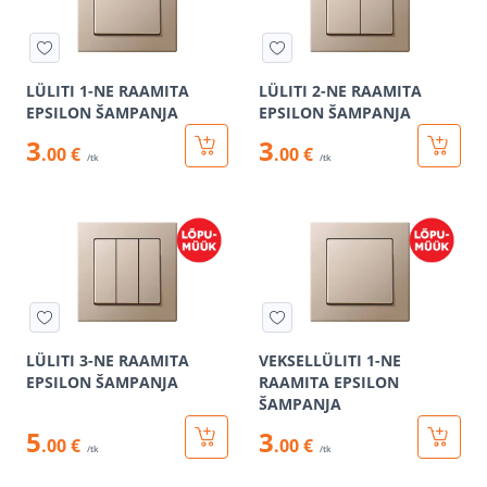
LÜLITI 1-NE RAAMITA
LÜLITI 2-NE RAAMITA
EPSILON ŠAMPANJA
EPSILON ŠAMPANJA
3
3
.00 €
.00 €
/tk
/tk
LÜLITI 3-NE RAAMITA
VEKSELLÜLITI 1-NE
EPSILON ŠAMPANJA
RAAMITA EPSILON
ŠAMPANJA
5
3
.00 €
.00 €
/tk
/tk