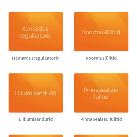
Hämardusregulaatorid
Koormuslülitid
Liikumisandurid
Pinnapealsed lülitid