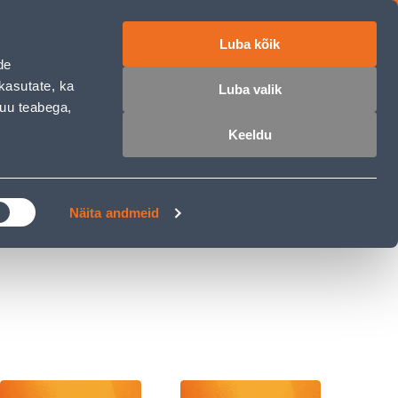
Luba kõik
ET
RU
EN
de
kasutate, ka
Luba valik
muu teabega,
 sisse
Ostunimekiri
Ostukorv
Keeldu
ÄRELMAKS
MEISTRIKLUBI
BLOGI
Näita andmeid