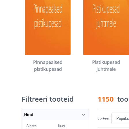
Pinnapealsed
Pistikupesad
pistikupesad
juhtmele
Filtreeri tooteid
1150
too
Hind
Sorteeri:
Alates
Kuni