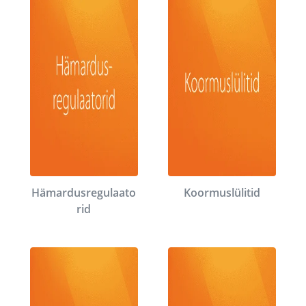
Hämardusregulaato
Koormuslülitid
rid