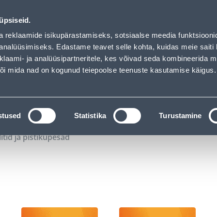
02
05
53
00
Tuhanded tooted -40% (al 10€)
P
T
MIN
S
üpsiseid.
ndus
Teenused
Karjäärileht
a reklaamide isikupärastamiseks, sotsiaalse meedia funktsiooni
analüüsimiseks. Edastame teavet selle kohta, kuidas meie saiti 
klaami- ja analüüsipartneritele, kes võivad seda kombineerida 
OTSI
Logi
 või mida nad on kogunud teiepoolse teenuste kasutamise käigus.
KATALOOGID
TÖÖRIISTALAENUTUS
J
stused
Statistika
Turustamine
litid ja pistikupesad