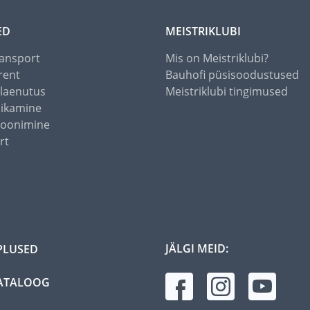
ED
MEISTRIKLUBI
ansport
Mis on Meistriklubi?
rent
Bauhofi püsisoodustused
alaenutus
Meistriklubi tingimused
õikamine
toonimine
rt
JÄLGI MEID:
PLUSED
ATALOOG