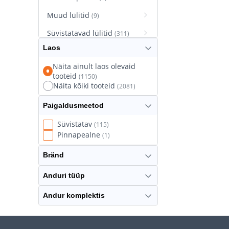
Muud lülitid
(9)
Süvistatavad lülitid
(311)
Laos
Süvistatavad pistikupesad
(627)
Näita ainult laos olevaid
tooteid
(1150)
Termostaatlülitid
(8)
Näita kõiki tooteid
(2081)
Paigaldusmeetod
Süvistatav
(115)
Pinnapealne
(1)
Bränd
Anduri tüüp
Andur komplektis