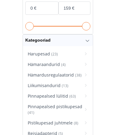
Kategooriad
Harupesad
(23)
Hämaraandurid
(4)
Hämardusregulaatorid
(38)
Liikumisandurid
(13)
Pinnapealsed lülitid
(63)
Pinnapealsed pistikupesad
(41)
Pistikupesad juhtmele
(8)
Reisiadapterid
(5)