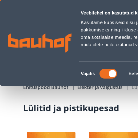
Lülitid ja pistikupesad - Bauhof has loaded
Veebilehel on kasutatud k
Kauplused
Äriklienditeenindus
Klienditeeni
Kasutame küpsiseid sisu j
pakkumiseks ning liikluse 
oma sotsiaalse meedia, re
mida olete neile esitanud
TOOTED
KAMPAANIAD
Nõusoleku
Vajalik
Eeli
valik
Ehituspood Bauhof
Elekter ja valgustus
Lü
Lülitid ja pistikupesad