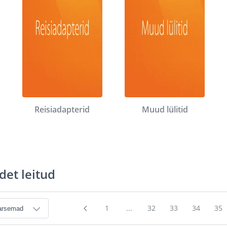
Reisiadapterid
Muud lülitid
det leitud
1
...
32
33
34
35