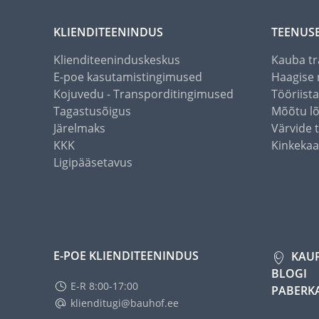
KLIENDITEENINDUS
TEENUS
Klienditeeninduskeskus
Kauba tr
E-poe kasutamistingimused
Haagise 
Kojuvedu - Transporditingimused
Tööriist
Tagastusõigus
Mõõtu l
Järelmaks
Värvide 
KKK
Kinkekaa
Ligipääsetavus
E-POE KLIENDITEENINDUS
KAU
BLOGI
E-R 8:00-17:00
PABERK
klienditugi@bauhof.ee