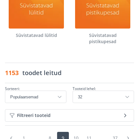
Süvistatavad lülitid
Süvistatavad
pistikupesad
1153
toodet leitud
Sorteeri:
Tooteid lehel:
Filtreeri tooteid
1
...
8
9
10
11
...
37