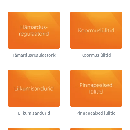
Hämardusregulaatorid
Koormuslülitid
Liikumisandurid
Pinnapealsed lülitid