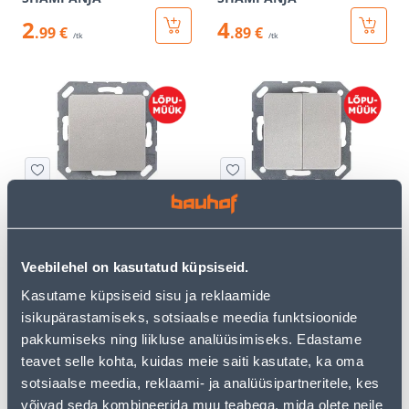
2
4
.99 €
.89 €
/tk
/tk
ÜHENE VEKSELLÜLITI
KAHENE VEKSELLÜLITI
VILMA SL-250 RAAMITA
VILMA SL-250 RAAMITA
VALGUS SHAMPANJA
SHAMPANJA
Veebilehel on kasutatud küpsiseid.
2
2
.00 €
.00 €
/tk
/tk
Kasutame küpsiseid sisu ja reklaamide
isikupärastamiseks, sotsiaalse meedia funktsioonide
pakkumiseks ning liikluse analüüsimiseks. Edastame
KAMPAANIA
teavet selle kohta, kuidas meie saiti kasutate, ka oma
sotsiaalse meedia, reklaami- ja analüüsipartneritele, kes
võivad seda kombineerida muu teabega, mida olete neile