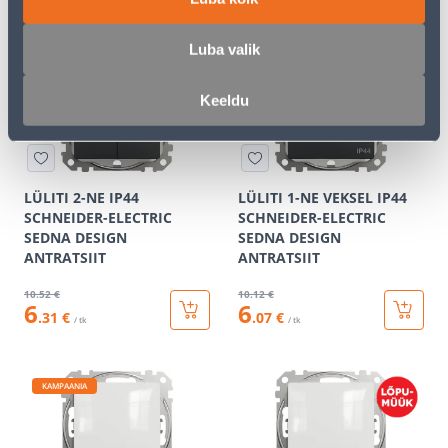
6
5
.23 €
.92 €
/ tk
/ tk
Luba valik
KAMPAANIA
KAMPAANIA
Keeldu
LÜLITI 2-NE IP44
LÜLITI 1-NE VEKSEL IP44
SCHNEIDER-ELECTRIC
SCHNEIDER-ELECTRIC
SEDNA DESIGN
SEDNA DESIGN
ANTRATSIIT
ANTRATSIIT
10
.52 €
10
.12 €
6
6
.31 €
.07 €
/ tk
/ tk
KAMPAANIA