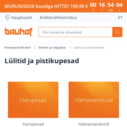
Lülitid ja pistikupesad - Bauhof has loaded
00
16
54
03
MURUNIIDUK koodiga HITT01 199,99 €
P
T
MIN
S
Kauplused
Äriklienditeenindus
ET
Ehituspood Bauhof
Elekter ja valgustus
Lülitid ja pistikupesad
Lülitid ja pistikupesad
Harupesad
Hämaraandurid