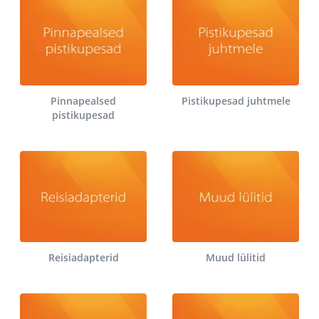
Pinnapealsed
Pistikupesad juhtmele
pistikupesad
Reisiadapterid
Muud lülitid