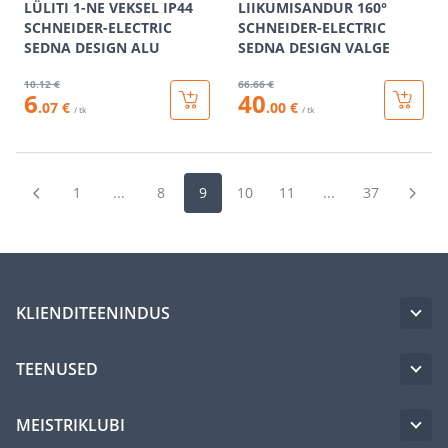
LÜLITI 1-NE VEKSEL IP44
LIIKUMISANDUR 160°
SCHNEIDER-ELECTRIC
SCHNEIDER-ELECTRIC
SEDNA DESIGN ALU
SEDNA DESIGN VALGE
10
.12 €
66
.66 €
6
40
.07 €
.00 €
/ tk
/ tk
1
...
8
9
10
11
...
37
KLIENDITEENINDUS
TEENUSED
MEISTRIKLUBI