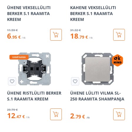
ÜHENE VEKSELLÜLITI
KAHENE VEKSELLÜLITI
BERKER S.1 RAAMITA
BERKER S.1 RAAMITA
KREEM
KREEM
11
.59 €
31
.32 €
6
18
.95 €
.79 €
/ tk
/ tk
KAMPAANIA
ÜHENE RISTLÜLITI BERKER
ÜHENE LÜLITI VILMA SL-
S.1 RAAMITA KREEM
250 RAAMITA SHAMPANJA
20
.79 €
12
2
.79 €
.47 €
/ tk
/tk