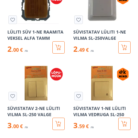
LÜLITI SÜV 1-NE RAAMITA
SÜVISTATAV LÜLITI 1-NE
VEKSEL ALFA TAMM
VILMA SL-250VALGE
2
2
.00 €
.49 €
/tk
/tk
SÜVISTATAV 2-NE LÜLITI
SÜVISTATAV 1-NE LÜLITI
VILMA SL-250 VALGE
VILMA VEDRUGA SL-250
3
3
.00 €
.59 €
/tk
/tk