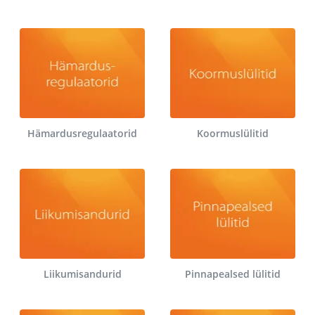
Hämardusregulaatorid
Koormuslülitid
Liikumisandurid
Pinnapealsed lülitid