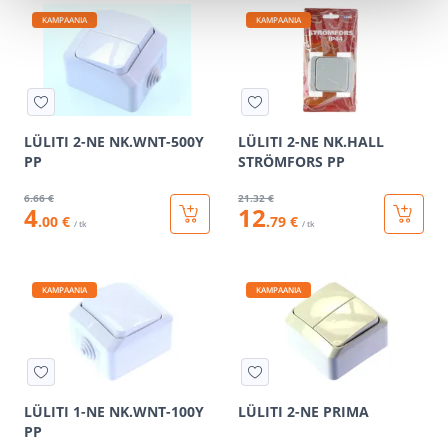
KAMPAANIA
KAMPAANIA
LÜLITI 2-NE NK.WNT-500Y
LÜLITI 2-NE NK.HALL
PP
STRÖMFORS PP
6
.66 €
21
.32 €
4
12
.00 €
.79 €
/ tk
/ tk
KAMPAANIA
KAMPAANIA
LÜLITI 1-NE NK.WNT-100Y
LÜLITI 2-NE PRIMA
PP