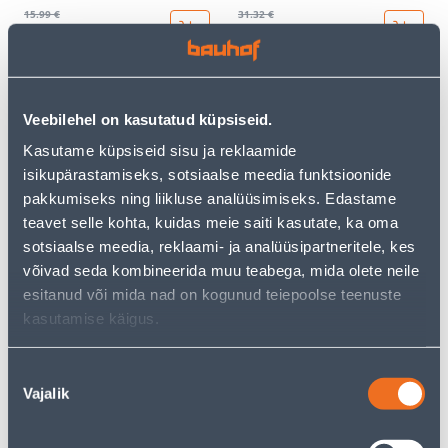
15
.99 €
31
.32 €
9
18
.59 €
.79 €
/ tk
/ tk
KAMPAANIA
KAMPAANIA
Veebilehel on kasutatud küpsiseid.
Kasutame küpsiseid sisu ja reklaamide
isikupärastamiseks, sotsiaalse meedia funktsioonide
pakkumiseks ning liikluse analüüsimiseks. Edastame
teavet selle kohta, kuidas meie saiti kasutate, ka oma
LÜLITI 1-NE ABB VEKSEL
LÜLITI 1-NE ABB RIST BEEŽ
sotsiaalse meedia, reklaami- ja analüüsipartneritele, kes
BEEŽ BASIC55
BASIC55
võivad seda kombineerida muu teabega, mida olete neile
9
.86 €
23
.59 €
esitanud või mida nad on kogunud teiepoolse teenuste
5
14
.92 €
.15 €
/ tk
/ tk
kasutamise käigus.
Nõusoleku
KAMPAANIA
KAMPAANIA
Vajalik
valik