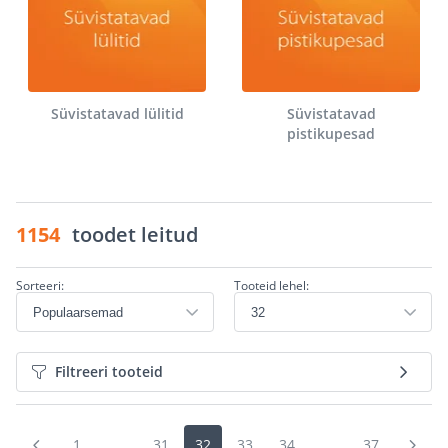
Süvistatavad lülitid
Süvistatavad
pistikupesad
1154
toodet leitud
Sorteeri:
Tooteid lehel:
Filtreeri tooteid
1
...
31
32
33
34
...
37