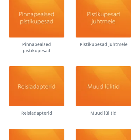
Pinnapealsed
Pistikupesad juhtmele
pistikupesad
Reisiadapterid
Muud lülitid