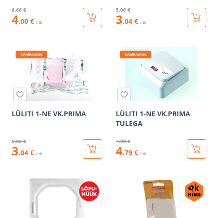
6
.66 €
5
.06 €
4
3
.00 €
.04 €
/ tk
/ tk
KAMPAANIA
KAMPAANIA
LÜLITI 1-NE VK.PRIMA
LÜLITI 1-NE VK.PRIMA
TULEGA
5
.06 €
7
.99 €
3
4
.04 €
.79 €
/ tk
/ tk