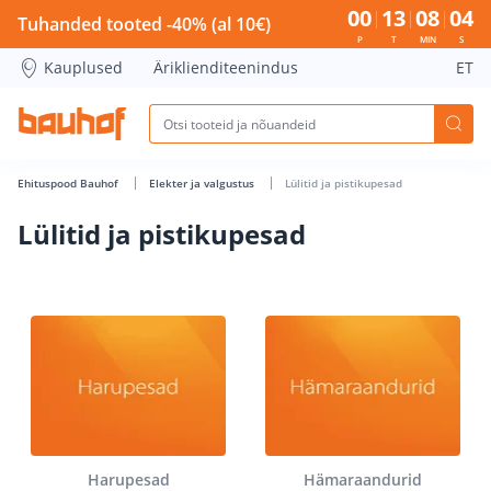
Lülitid ja pistikupesad - Bauhof has loaded
00
13
08
04
Tuhanded tooted -40% (al 10€)
P
T
MIN
S
Kauplused
Äriklienditeenindus
ET
Ehituspood Bauhof
Elekter ja valgustus
Lülitid ja pistikupesad
Lülitid ja pistikupesad
Harupesad
Hämaraandurid