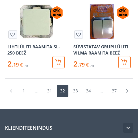
LIHTLÜLITI RAAMITA SL-
SÜVISTATAV GRUPILÜLITI
250 BEEŽ
VILMA RAAMITA BEEŽ
2
2
.19 €
.79 €
/tk
/tk
1
...
31
32
33
34
...
37
KLIENDITEENINDUS