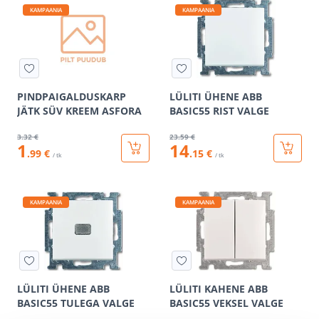
KAMPAANIA
KAMPAANIA
PINDPAIGALDUSKARP
LÜLITI ÜHENE ABB
JÄTK SÜV KREEM ASFORA
BASIC55 RIST VALGE
3
.32 €
23
.59 €
1
14
.99 €
.15 €
/ tk
/ tk
KAMPAANIA
KAMPAANIA
LÜLITI ÜHENE ABB
LÜLITI KAHENE ABB
BASIC55 TULEGA VALGE
BASIC55 VEKSEL VALGE