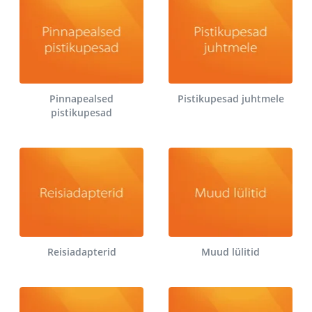
Pinnapealsed
Pistikupesad juhtmele
pistikupesad
Reisiadapterid
Muud lülitid