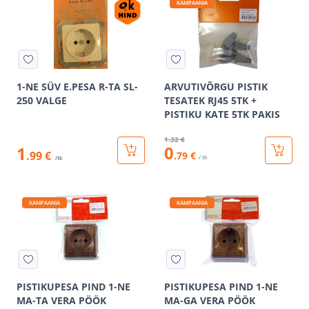
KAMPAANIA
1-NE SÜV E.PESA R-TA SL-
ARVUTIVÕRGU PISTIK
250 VALGE
TESATEK RJ45 5TK +
PISTIKU KATE 5TK PAKIS
1
.32 €
0
1
.99 €
.79 €
/ tk
/tk
KAMPAANIA
KAMPAANIA
PISTIKUPESA PIND 1-NE
PISTIKUPESA PIND 1-NE
MA-TA VERA PÖÖK
MA-GA VERA PÖÖK