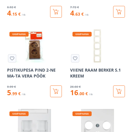
6
.92 €
7
.72 €
4
4
.15 €
.63 €
/ tk
/ tk
KAMPAANIA
KAMPAANIA
PISTIKUPESA PIND 2-NE
VIIENE RAAM BERKER S.1
MA-TA VERA PÖÖK
KREEM
9
.99 €
26
.66 €
5
16
.99 €
.00 €
/ tk
/ tk
KAMPAANIA
KAMPAANIA