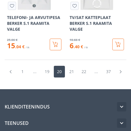
TELEFONI- JA ARVUTIPESA
TV/SAT KATTEPLAAT
BERKER S.1 RAAMITA
BERKER S.1 RAAMITA
VALGE
VALGE
25
.06 €
10
.66 €
15
6
.04 €
.40 €
/ tk
/ tk
1
...
19
20
21
22
...
37
KLIENDITEENINDUS
TEENUSED