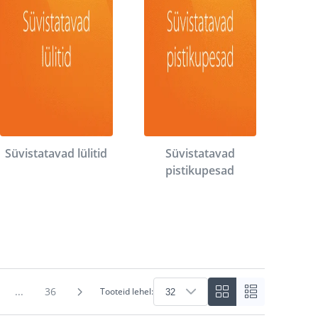
Süvistatavad lülitid
Süvistatavad
pistikupesad
...
36
Tooteid lehel: