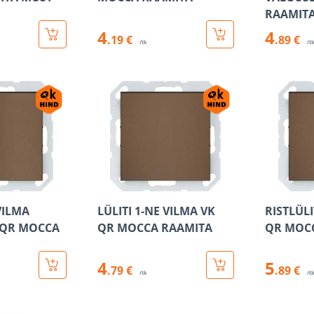
RAAMIT
4
4
.19 €
.89 €
/tk
/t
VILMA
LÜLITI 1-NE VILMA VK
RISTLÜLI
 QR MOCCA
QR MOCCA RAAMITA
QR MOC
4
5
.79 €
.89 €
/tk
/t