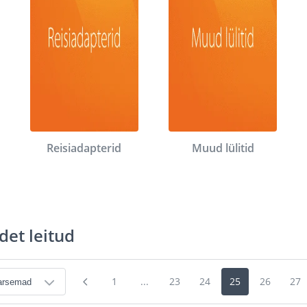
Reisiadapterid
Muud lülitid
det leitud
1
...
23
24
25
26
27