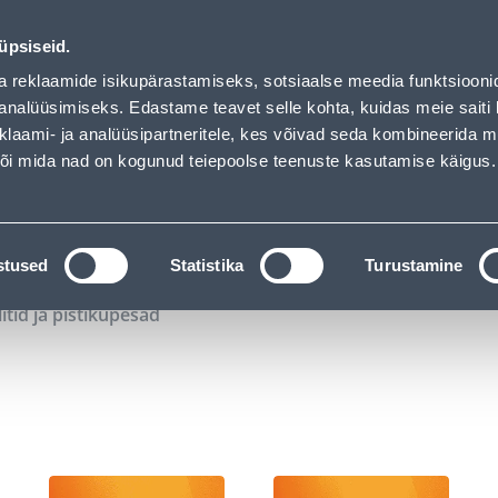
02
07
15
06
Tuhanded tooted -40% (al 10€)
P
T
MIN
S
üpsiseid.
ndus
Teenused
Karjäärileht
a reklaamide isikupärastamiseks, sotsiaalse meedia funktsiooni
analüüsimiseks. Edastame teavet selle kohta, kuidas meie saiti 
klaami- ja analüüsipartneritele, kes võivad seda kombineerida 
OTSI
Logi
 või mida nad on kogunud teiepoolse teenuste kasutamise käigus.
KATALOOGID
TÖÖRIISTALAENUTUS
J
stused
Statistika
Turustamine
litid ja pistikupesad