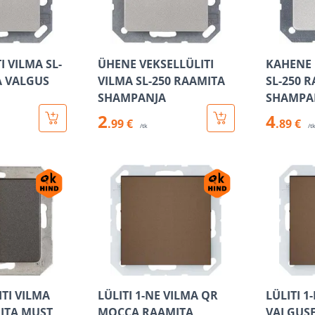
I VILMA SL-
ÜHENE VEKSELLÜLITI
KAHENE 
A VALGUS
VILMA SL-250 RAAMITA
SL-250 
SHAMPANJA
SHAMPA
2
4
.99 €
.89 €
/tk
/t
TI VILMA
LÜLITI 1-NE VILMA QR
LÜLITI 1
MITA MUST
MOCCA RAAMITA
VALGUS