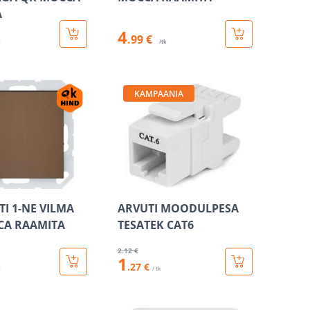
A
4
.99 €
k
/tk
KAMPAANIA
TI 1-NE VILMA
ARVUTI MOODULPESA
CA RAAMITA
TESATEK CAT6
2
.12 €
1
.27 €
/ tk
k