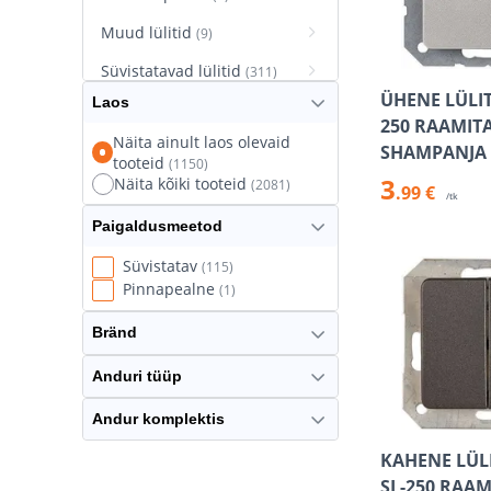
Muud lülitid
(9)
Süvistatavad lülitid
(311)
ÜHENE LÜLIT
Laos
Süvistatavad pistikupesad
250 RAAMIT
(627)
Näita ainult laos olevaid
SHAMPANJA
tooteid
(1150)
Termostaatlülitid
(8)
3
Näita kõiki tooteid
(2081)
.99 €
/tk
Paigaldusmeetod
Süvistatav
(115)
Pinnapealne
(1)
Bränd
Anduri tüüp
Andur komplektis
KAHENE LÜLI
SL-250 RAA