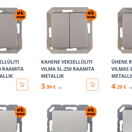
LLÜLITI
KAHENE VEKSELLÜLITI
ÜHENE R
0 RAAMITA
VILMA SL-250 RAAMITA
VILMAS 
ALLIK
METALLIK
METALLI
3
4
.99 €
.29 €
/tk
/t