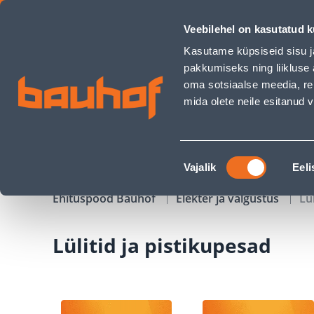
Lülitid ja pistikupesad - Bauhof has loaded
Veebilehel on kasutatud k
Kauplused
Äriklienditeenindus
Klienditeeni
Kasutame küpsiseid sisu j
pakkumiseks ning liikluse 
oma sotsiaalse meedia, re
mida olete neile esitanud
TOOTED
KAMPAANIAD
Nõusoleku
Vajalik
Eeli
valik
Ehituspood Bauhof
Elekter ja valgustus
Lü
Lülitid ja pistikupesad