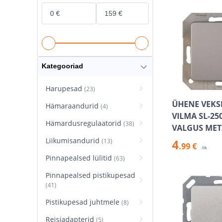
Kategooriad
Harupesad
(23)
ÜHENE VEKSE
Hämaraandurid
(4)
VILMA SL-25
Hämardusregulaatorid
(38)
VALGUS MET
Liikumisandurid
4
(13)
.99 €
/tk
Pinnapealsed lülitid
(63)
Pinnapealsed pistikupesad
(41)
Pistikupesad juhtmele
(8)
Reisiadapterid
(5)