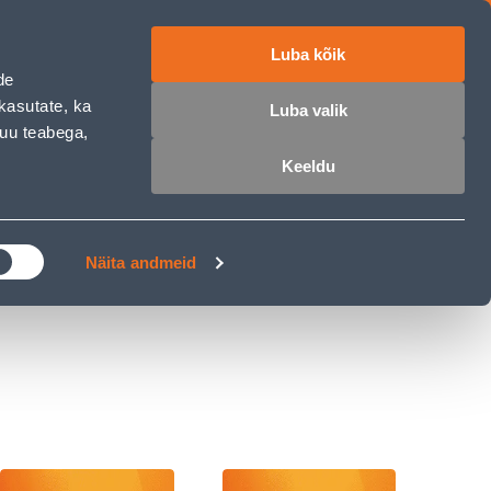
Luba kõik
ET
RU
EN
de
kasutate, ka
Luba valik
muu teabega,
 sisse
Ostunimekiri
Ostukorv
Keeldu
ÄRELMAKS
MEISTRIKLUBI
BLOGI
Näita andmeid