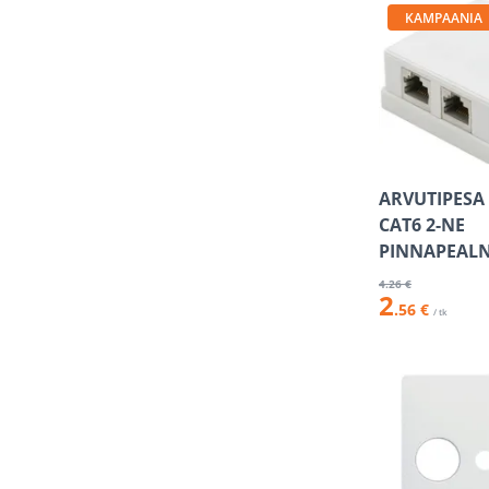
KAMPAANIA
ARVUTIPESA
CAT6 2-NE
PINNAPEAL
4
.26 €
2
.56 €
/ tk