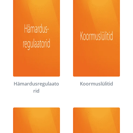
Hämardusregulaato
Koormuslülitid
rid