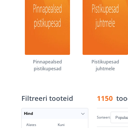
Pinnapealsed
Pistikupesad
pistikupesad
juhtmele
Filtreeri tooteid
1150
too
Hind
Sorteeri:
Alates
Kuni