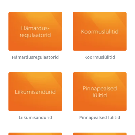
Hämardusregulaatorid
Koormuslülitid
Liikumisandurid
Pinnapealsed lülitid