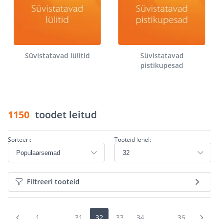
Süvistatavad lülitid
Süvistatavad
pistikupesad
1150
toodet leitud
Sorteeri:
Tooteid lehel:
Filtreeri tooteid
1
...
31
32
33
34
...
36