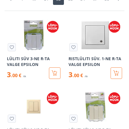
LÜLITI SÜV 3-NE R-TA
RISTLÜLITI SÜV. 1-NE R-TA
VALGE EPSILON
VALGE EPSILON
3
3
.00 €
.00 €
/tk
/tk