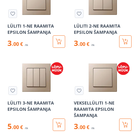
LÜLITI 1-NE RAAMITA
LÜLITI 2-NE RAAMITA
EPSILON ŠAMPANJA
EPSILON ŠAMPANJA
3
3
.00 €
.00 €
/tk
/tk
LÜLITI 3-NE RAAMITA
VEKSELLÜLITI 1-NE
EPSILON ŠAMPANJA
RAAMITA EPSILON
ŠAMPANJA
5
3
.00 €
.00 €
/tk
/tk