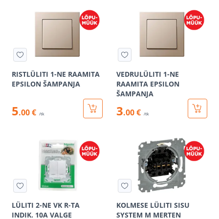
RISTLÜLITI 1-NE RAAMITA
VEDRULÜLITI 1-NE
EPSILON ŠAMPANJA
RAAMITA EPSILON
ŠAMPANJA
5
3
.00 €
.00 €
/tk
/tk
LÜLITI 2-NE VK R-TA
KOLMESE LÜLITI SISU
INDIK. 10A VALGE
SYSTEM M MERTEN