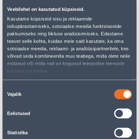
Veebilehel on kasutatud küpsiseid.
Kasutame küpsiseid sisu ja reklaamide
isikupärastamiseks, sotsiaalse meedia funktsioonide
ÜMBERLÜLITI SÜV. 2-NE R-
NUPP UKSEKELLALE R-TA
pakkumiseks ning liikluse analüüsimiseks. Edastame
TA MUST EPSILON
MUST EPSILON
teavet selle kohta, kuidas meie saiti kasutate, ka oma
5
3
.00 €
.00 €
sotsiaalse meedia, reklaami- ja analüüsipartneritele, kes
/tk
/tk
võivad seda kombineerida muu teabega, mida olete neile
esitanud või mida nad on kogunud teiepoolse teenuste
kasutamise käigus.
Nõusoleku
Vajalik
valik
LÜLITI SÜV 2-NE R-TA
LÜLITI SÜV 3-NE R-TA
Eelistused
METALLIK EPSILON
METALLIK EPSILON
3
5
.00 €
.00 €
/tk
/tk
Statistika