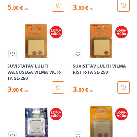
5
3
.00 €
.00 €
/tk
/tk
SÜVISTATAV LÜLITI
SÜVISTTAV LÜLITI VILMA
VALGUSEGA VILMA VK. R-
RIST R-TA SL-250
TA SL-250
3
3
.00 €
.00 €
/tk
/tk