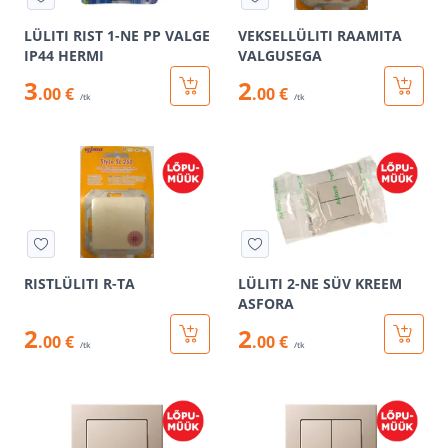
LÜLITI RIST 1-NE PP VALGE
VEKSELLÜLITI RAAMITA
IP44 HERMI
VALGUSEGA
3
2
.00 €
.00 €
/tk
/tk
RISTLÜLITI R-TA
LÜLITI 2-NE SÜV KREEM
ASFORA
2
2
.00 €
.00 €
/tk
/tk