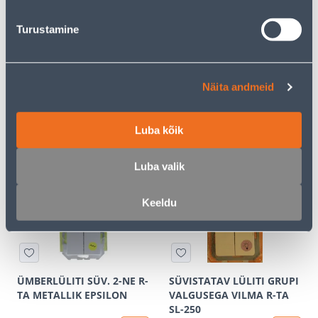
Turustamine
Näita andmeid
ÜMBERLÜLITI SÜV. 1-NE R-
RISTLÜLITI SÜV. 1-NE R-TA
TA METALLIK EPSILON
METALLIK EPSILON
Luba kõik
3
3
.00 €
.00 €
/tk
/tk
Luba valik
Keeldu
ÜMBERLÜLITI SÜV. 2-NE R-
SÜVISTATAV LÜLITI GRUPI
TA METALLIK EPSILON
VALGUSEGA VILMA R-TA
SL-250