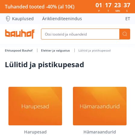
Lülitid ja pistikupesad - Bauhof has loaded
01
17
23
37
Tuhanded tooted -40% (al 10€)
P
T
MIN
S
Kauplused
Äriklienditeenindus
ET
Ehituspood Bauhof
Elekter ja valgustus
Lülitid ja pistikupesad
Lülitid ja pistikupesad
Harupesad
Hämaraandurid