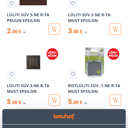
LÜLITI SÜV 3-NE R-TA
LÜLITI SÜV 2-NE R-TA
PRUUN EPSILON
MUST EPSILON
2
3
.00 €
.00 €
/tk
/tk
LÜLITI SÜV 3-NE R-TA
RISTLÜLITI SÜV. 1-NE R-TA
MUST EPSILON
MUST EPSILON
5
5
.00 €
.00 €
/tk
/tk