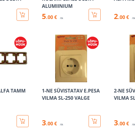
ALUMIINIUM
5
2
.00 €
.00 €
/tk
/t
ALFA TAMM
1-NE SÜVISTATAV E.PESA
2-NE SÜ
VILMA SL-250 VALGE
VILMA S
3
3
.00 €
.00 €
/tk
/t