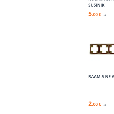
SÜSINIK
5
.00 €
/tk
RAAM 5-NE 
2
.00 €
/tk