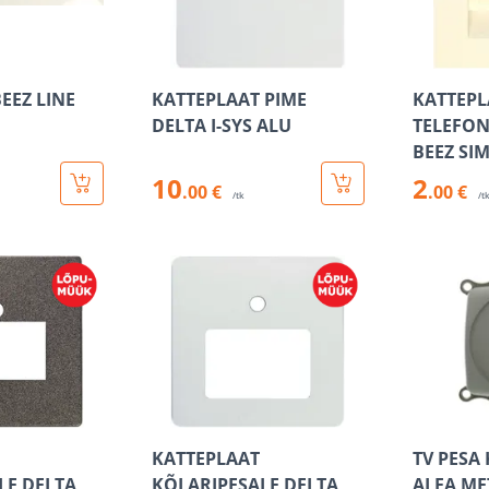
EEZ LINE
KATTEPLAAT PIME
KATTEPL
DELTA I-SYS ALU
TELEFON
BEEZ SI
10
2
.00 €
.00 €
/tk
/t
KATTEPLAAT
TV PESA
LE DELTA
KÕLARIPESALE DELTA
ALFA ME