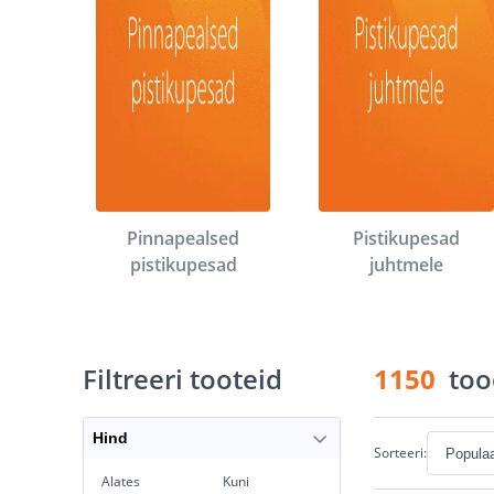
Pinnapealsed
Pistikupesad
pistikupesad
juhtmele
Filtreeri tooteid
1150
too
Hind
Sorteeri:
Alates
Kuni