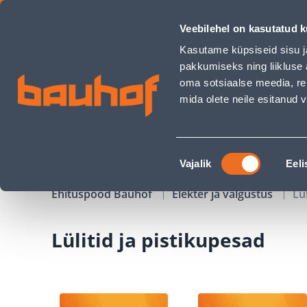
Lülitid ja pistikupesad - Bauhof has loaded
Veebilehel on kasutatud k
Kauplused
Äriklienditeenindus
Klienditeeni
Kasutame küpsiseid sisu j
pakkumiseks ning liikluse 
oma sotsiaalse meedia, re
mida olete neile esitanud
TOOTED
KAMPAANIAD
Nõusoleku
Vajalik
Eeli
valik
Ehituspood Bauhof
Elekter ja valgustus
Lü
Lülitid ja pistikupesad