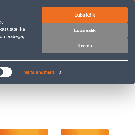
Luba kõik
ET
RU
EN
de
kasutate, ka
Luba valik
muu teabega,
 sisse
Ostunimekiri
Ostukorv
Keeldu
ÄRELMAKS
MEISTRIKLUBI
BLOGI
Näita andmeid