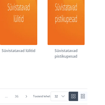
Süvistatavad lülitid
Süvistatavad
pistikupesad
...
36
Tooteid lehel: