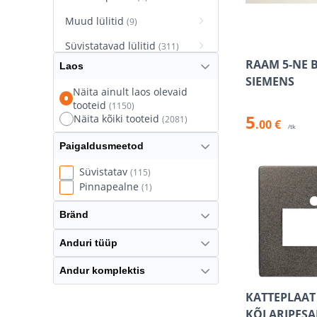
Muud lülitid
(9)
Süvistatavad lülitid
(311)
RAAM 5-NE B
Laos
Süvistatavad pistikupesad
SIEMENS
(627)
Näita ainult laos olevaid
tooteid
(1150)
Termostaatlülitid
(8)
5
Näita kõiki tooteid
(2081)
.00 €
/tk
Paigaldusmeetod
Süvistatav
(115)
Pinnapealne
(1)
Bränd
Anduri tüüp
Andur komplektis
KATTEPLAAT
KÕLARIPESA