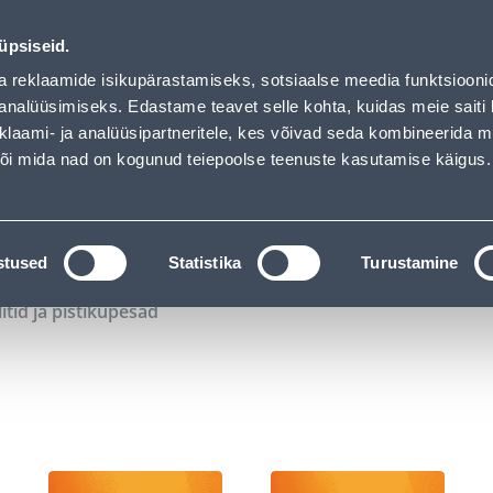
01
16
59
15
Tuhanded tooted -40% (al 10€)
P
T
MIN
S
üpsiseid.
ndus
Teenused
Karjäärileht
a reklaamide isikupärastamiseks, sotsiaalse meedia funktsiooni
analüüsimiseks. Edastame teavet selle kohta, kuidas meie saiti 
klaami- ja analüüsipartneritele, kes võivad seda kombineerida 
OTSI
Logi
 või mida nad on kogunud teiepoolse teenuste kasutamise käigus.
KATALOOGID
TÖÖRIISTALAENUTUS
J
stused
Statistika
Turustamine
litid ja pistikupesad