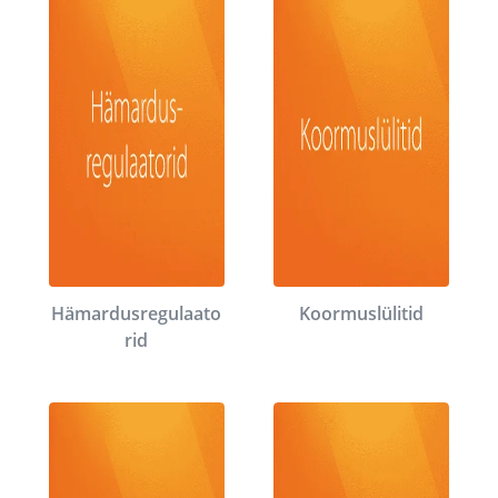
Hämardusregulaato
Koormuslülitid
rid