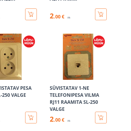
2
.00 €
k
/tk
VISTATAV PESA
SÜVISTATAV 1-NE
L-250 VALGE
TELEFONIPESA VILMA
RJ11 RAAMITA SL-250
VALGE
2
.00 €
k
/tk