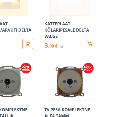
AAT
KATTEPLAAT
/ARVUTI DELTA
KÕLARIPESALE DELTA
M
VALGE
3
.00 €
k
/tk
 KOMPLEKTNE
TV PESA KOMPLEKTNE
TALLIK
ALFA TAMM