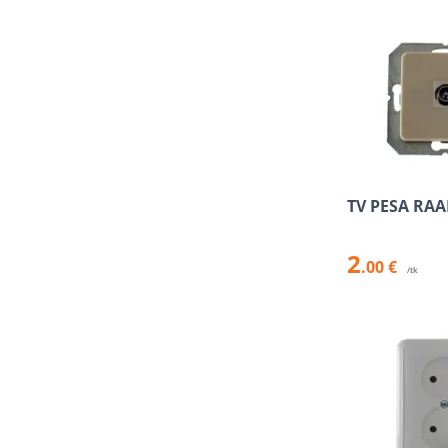
TV PESA RA
2
.00 €
/tk