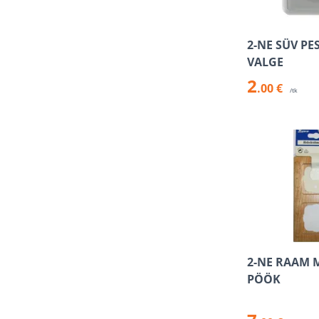
2-NE SÜV PE
VALGE
2
.00 €
/tk
2-NE RAAM 
PÖÖK