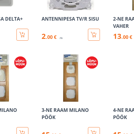
SA DELTA+
ANTENNIPESA TV/R SISU
2-NE RA
VAHER
2
13
.00 €
.00 €
/tk
MILANO
3-NE RAAM MILANO
4-NE RA
PÖÖK
PÖÖK