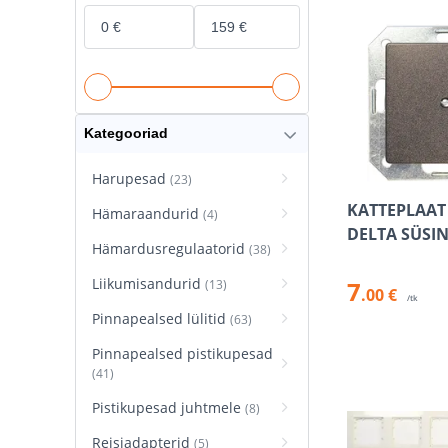
Kategooriad
Harupesad
(23)
KATTEPLAAT
Hämaraandurid
(4)
DELTA SÜSIN
Hämardusregulaatorid
(38)
Liikumisandurid
7
(13)
.00 €
/tk
Pinnapealsed lülitid
(63)
Pinnapealsed pistikupesad
(41)
Pistikupesad juhtmele
(8)
Reisiadapterid
(5)