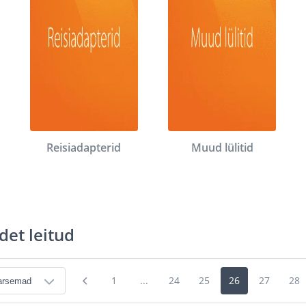
Reisiadapterid
Muud lülitid
det leitud
1
...
24
25
26
27
28