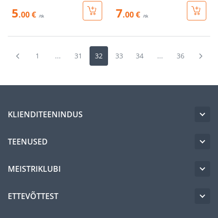
5
7
.00 €
.00 €
/tk
/tk
1
...
31
32
33
34
...
36
KLIENDITEENINDUS
TEENUSED
MEISTRIKLUBI
ETTEVÕTTEST