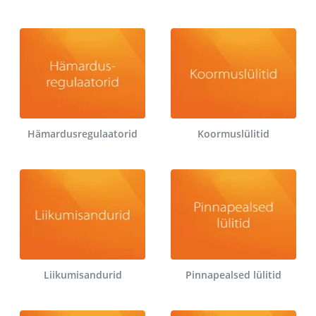
Hämardusregulaatorid
Koormuslülitid
Liikumisandurid
Pinnapealsed lülitid