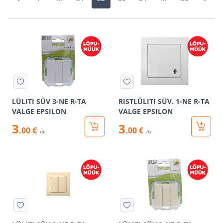
LÜLITI SÜV 3-NE R-TA
RISTLÜLITI SÜV. 1-NE R-TA
VALGE EPSILON
VALGE EPSILON
3
3
.00 €
.00 €
/tk
/tk