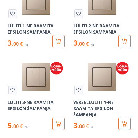
LÜLITI 1-NE RAAMITA
LÜLITI 2-NE RAAMITA
EPSILON ŠAMPANJA
EPSILON ŠAMPANJA
3
3
.00 €
.00 €
/tk
/tk
LÜLITI 3-NE RAAMITA
VEKSELLÜLITI 1-NE
EPSILON ŠAMPANJA
RAAMITA EPSILON
ŠAMPANJA
5
3
.00 €
.00 €
/tk
/tk