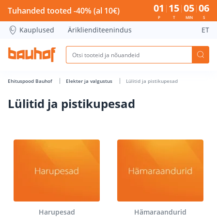
Lülitid ja pistikupesad - Bauhof has loaded
01
15
05
06
Tuhanded tooted -40% (al 10€)
P
T
MIN
S
Kauplused
Äriklienditeenindus
ET
Ehituspood Bauhof
Elekter ja valgustus
Lülitid ja pistikupesad
Lülitid ja pistikupesad
Harupesad
Hämaraandurid