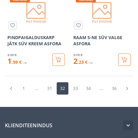
PINDPAIGALDUSKARP
RAAM 5-NE SÜV VALGE
JÄTK SÜV KREEM ASFORA
ASFORA
3
.32 €
3
.72 €
1
2
.99 €
.23 €
/ tk
/ tk
1
...
31
32
33
34
...
36
KLIENDITEENINDUS