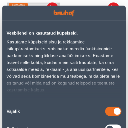
KAMPAANIA
Veebilehel on kasutatud küpsiseid.
RAAM 2-NE VILMA QR
RAAM 3-NE VILMA QR
Kasutame küpsiseid sisu ja reklaamide
VALGE KLAAS
VALGE KLAAS
isikupärastamiseks, sotsiaalse meedia funktsioonide
pakkumiseks ning liikluse analüüsimiseks. Edastame
19
.99 €
11
14
.00 €
teavet selle kohta, kuidas meie saiti kasutate, ka oma
.99 €
/ tk
/tk
sotsiaalse meedia, reklaami- ja analüüsipartneritele, kes
võivad seda kombineerida muu teabega, mida olete neile
esitanud või mida nad on kogunud teiepoolse teenuste
kasutamise käigus.
Nõusoleku
Vajalik
valik
RAAM 4-NE VILMA QR
RAAM 2-NE VILMA QR
VALGE KLAAS
MUST TAMM