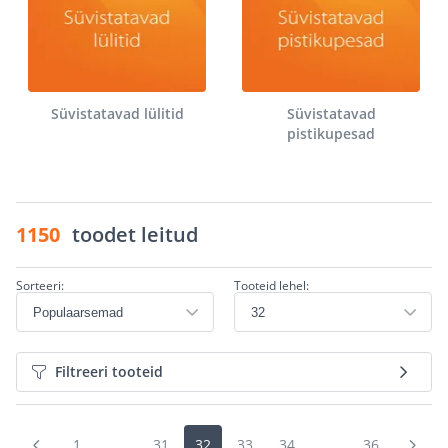
Süvistatavad lülitid
Süvistatavad
pistikupesad
1150
toodet leitud
Sorteeri:
Tooteid lehel:
Filtreeri tooteid
1
...
31
32
33
34
...
36