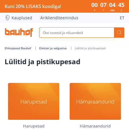
Lülitid ja pistikupesad - Bauhof has loaded
00
07
04
44
Kuni 20% LISAKS koodiga!
P
T
MIN
S
Kauplused
Äriklienditeenindus
ET
Ehituspood Bauhof
Elekter ja valgustus
Lülitid ja pistikupesad
Lülitid ja pistikupesad
Harupesad
Hämaraandurid