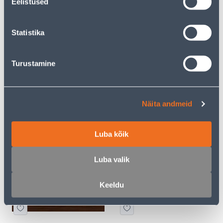
Eelistused
19
10
.00 €
.00 €
/tk
/tk
Statistika
Turustamine
Näita andmeid
RAAM 3-NE VILMA QR
RAAM 1-NE VILMA QR
MUST TAMM
PÄHKEL
14
5
.00 €
.00 €
Luba kõik
/tk
/tk
Luba valik
Keeldu