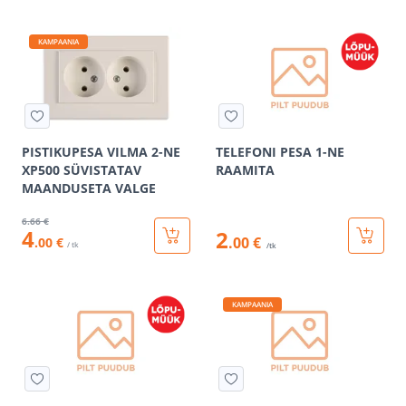
KAMPAANIA
PISTIKUPESA VILMA 2-NE
TELEFONI PESA 1-NE
XP500 SÜVISTATAV
RAAMITA
MAANDUSETA VALGE
6
.66 €
4
2
.00 €
.00 €
/ tk
/tk
KAMPAANIA