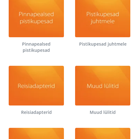
Pinnapealsed
Pistikupesad juhtmele
pistikupesad
Reisiadapterid
Muud lülitid