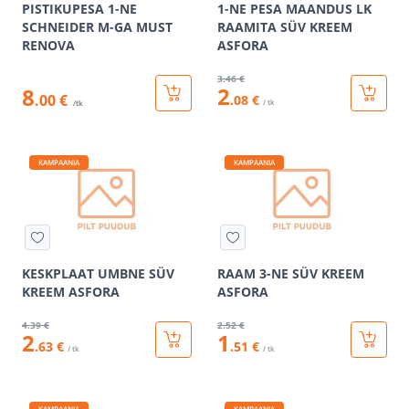
PISTIKUPESA 1-NE
1-NE PESA MAANDUS LK
SCHNEIDER M-GA MUST
RAAMITA SÜV KREEM
RENOVA
ASFORA
3
.46 €
2
8
.00 €
.08 €
/ tk
/tk
KAMPAANIA
KAMPAANIA
KESKPLAAT UMBNE SÜV
RAAM 3-NE SÜV KREEM
KREEM ASFORA
ASFORA
4
.39 €
2
.52 €
2
1
.63 €
.51 €
/ tk
/ tk
KAMPAANIA
KAMPAANIA