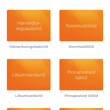
Hämardusregulaatorid
Koormuslülitid
Liikumisandurid
Pinnapealsed lülitid