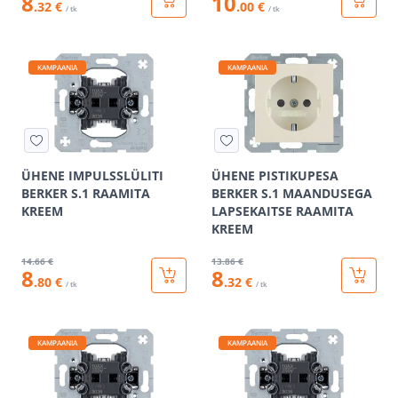
8
10
.32 €
.00 €
/ tk
/ tk
KAMPAANIA
KAMPAANIA
ÜHENE IMPULSSLÜLITI
ÜHENE PISTIKUPESA
BERKER S.1 RAAMITA
BERKER S.1 MAANDUSEGA
KREEM
LAPSEKAITSE RAAMITA
KREEM
14
.66 €
13
.86 €
8
8
.80 €
.32 €
/ tk
/ tk
KAMPAANIA
KAMPAANIA