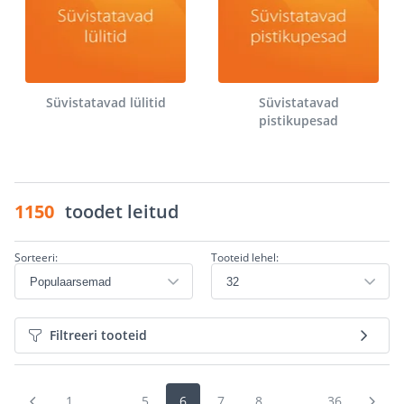
Süvistatavad lülitid
Süvistatavad
pistikupesad
1150
toodet leitud
Sorteeri:
Tooteid lehel:
Filtreeri tooteid
1
...
5
6
7
8
...
36