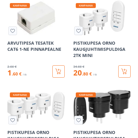
KAMPAANIA
KAMPAANIA
ARVUTIPESA TESATEK
PISTIKUPESA ORNO
CAT6 1-NE PINNAPEALNE
KAUGJUHTIMISPULDIGA
2TK MINI
2
.66 €
34
.66 €
1
20
.60 €
.80 €
/ tk
/ tk
KAMPAANIA
KAMPAANIA
PISTIKUPESA ORNO
PISTIKUPESA ORNO