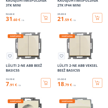
KAUGJUHTIMISPULDIGA
KAUGJUHTIMISPULDIGA
3TK MINI
2TK IP44 MINI
52
.66 €
35
.99 €
31
21
.60 €
.59 €
/ tk
/ tk
KAMPAANIA
KAMPAANIA
LÜLITI 2-NE ABB BEEŽ
LÜLITI 2-NE ABB VEKSEL
BASIC55
BEEŽ BASIC55
13
.19 €
31
.32 €
7
18
.91 €
.79 €
/ tk
/ tk
KAMPAANIA
KAMPAANIA