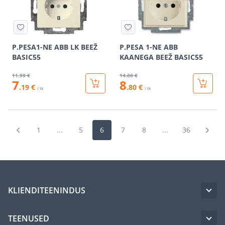
P.PESA1-NE ABB LK BEEŽ
P.PESA 1-NE ABB
BASIC55
KAANEGA BEEŽ BASIC55
11
.99 €
14
.66 €
7
8
.19 €
.80 €
/ tk
/ tk
1
...
5
6
7
8
...
36
KLIENDITEENINDUS
TEENUSED