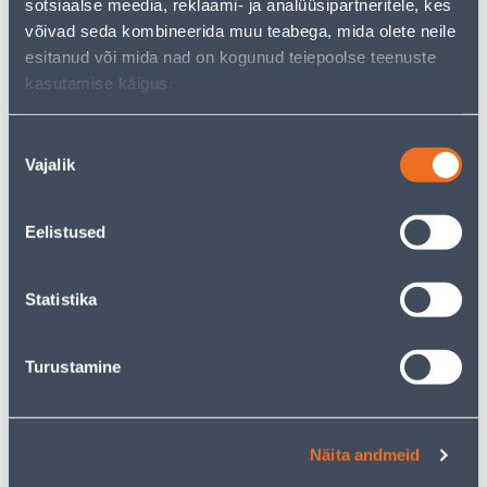
.47 €
.04 €
sotsiaalse meedia, reklaami- ja analüüsipartneritele, kes
/ tk
/ tk
võivad seda kombineerida muu teabega, mida olete neile
esitanud või mida nad on kogunud teiepoolse teenuste
KAMPAANIA
KAMPAANIA
kasutamise käigus.
Nõusoleku
Vajalik
valik
KOLMENE RAAM BERKER
ÜHENE PISTIKUPESA
S.1 KREEM
SYSTEM M MERTEN
Eelistused
MAANDUSEGA RAAMITA
LASTEKAITSE
POLAARVALGE
Statistika
9
.32 €
4
.39 €
5
2
.59 €
.63 €
/ tk
/ tk
Turustamine
KAMPAANIA
KAMPAANIA
Näita andmeid