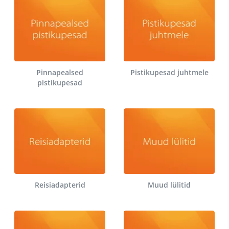
Pinnapealsed
Pistikupesad juhtmele
pistikupesad
Reisiadapterid
Muud lülitid