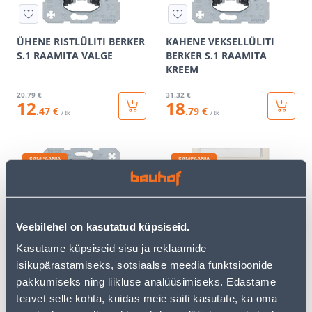
ÜHENE RISTLÜLITI BERKER
KAHENE VEKSELLÜLITI
S.1 RAAMITA VALGE
BERKER S.1 RAAMITA
KREEM
20
.79 €
31
.32 €
12
18
.47 €
.79 €
/ tk
/ tk
KAMPAANIA
KAMPAANIA
Veebilehel on kasutatud küpsiseid.
ÜHENE RISTLÜLITI BERKER
TELEFONI- JA ARVUTIPESA
Kasutame küpsiseid sisu ja reklaamide
S.1 RAAMITA KREEM
BERKER S.1 RAAMITA
isikupärastamiseks, sotsiaalse meedia funktsioonide
KREEM
pakkumiseks ning liikluse analüüsimiseks. Edastame
20
.79 €
25
.06 €
teavet selle kohta, kuidas meie saiti kasutate, ka oma
12
15