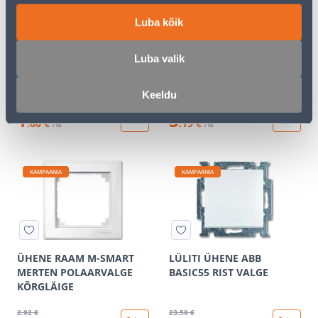
Luba kõik
ÜHENE KLAHV SYSTEM M
PISTIKUPESA 2-NE VERA
Luba valik
MERTEN POLAARVALGE
VALGE PINDP
KÕRGLÄIGE
Keeldu
2
.66 €
5
.32 €
1
3
.60 €
.19 €
/ tk
/ tk
KAMPAANIA
KAMPAANIA
ÜHENE RAAM M-SMART
LÜLITI ÜHENE ABB
MERTEN POLAARVALGE
BASIC55 RIST VALGE
KÕRGLÄIGE
2
.92 €
23
.59 €