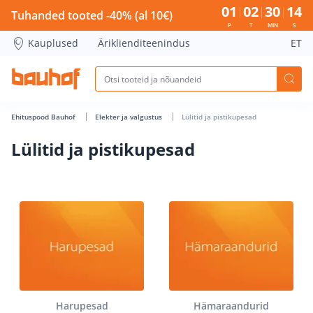
Lülitid ja pistikupesad - Bauhof has loaded
01
02
30
13
Tuhanded tooted -40% (al 10€)
P
T
MIN
S
Kauplused
Äriklienditeenindus
ET
Ehituspood Bauhof
Elekter ja valgustus
Lülitid ja pistikupesad
Lülitid ja pistikupesad
Harupesad
Hämaraandurid