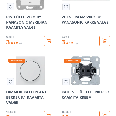
RISTLÜLITI VIKO BY
VIIENE RAAM VIKO BY
PANASONIC MERIDIAN
PANASONIC KARRE VALGE
RAAMITA VALGE
5
.72 €
5
.72 €
3
3
.43 €
.43 €
/ tk
/ tk
KAMPAANIA
KAMPAANIA
DIMMERI KATTEPLAAT
KAHENE LÜLITI BERKER S.1
BERKER S.1 RAAMITA
RAAMITA KREEM
VALGE
13
.86 €
16
.66 €