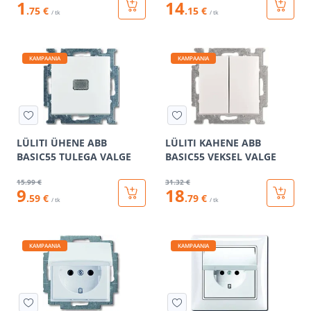
1
14
.75 €
.15 €
/ tk
/ tk
KAMPAANIA
KAMPAANIA
LÜLITI ÜHENE ABB
LÜLITI KAHENE ABB
BASIC55 TULEGA VALGE
BASIC55 VEKSEL VALGE
15
.99 €
31
.32 €
9
18
.59 €
.79 €
/ tk
/ tk
KAMPAANIA
KAMPAANIA