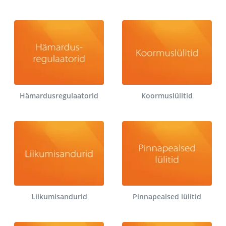
Hämardusregulaatorid
Koormuslülitid
Liikumisandurid
Pinnapealsed lülitid