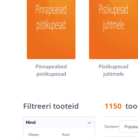
Pinnapealsed
Pistikupesad
pistikupesad
juhtmele
Filtreeri tooteid
1150
too
Hind
Sorteeri:
Alates
Kuni