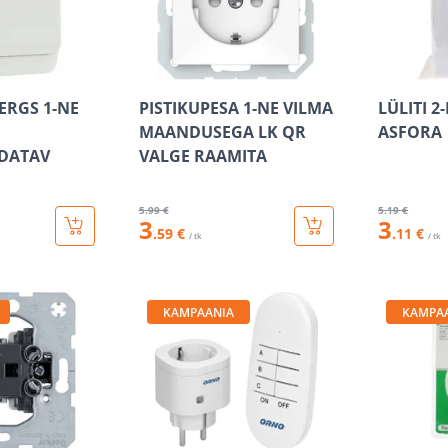
ERGS 1-NE
PISTIKUPESA 1-NE VILMA
LÜLITI 2
MAANDUSEGA LK QR
ASFORA
DATAV
VALGE RAAMITA
5
.99 €
5
.19 €
3
3
.59 €
.11 €
/ tk
/ tk
KAMPAANIA
KAMPA