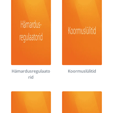
Hämardusregulaato
Koormuslülitid
rid