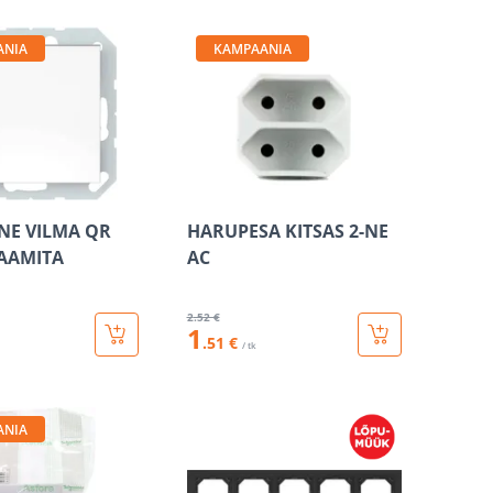
ANIA
KAMPAANIA
-NE VILMA QR
HARUPESA KITSAS 2-NE
AAMITA
AC
2
.52 €
1
.51 €
/ tk
ANIA