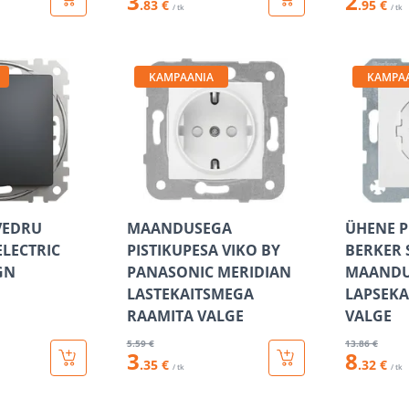
3
2
.83 €
.95 €
/ tk
/ tk
KAMPAANIA
KAMPA
 VEDRU
MAANDUSEGA
ÜHENE P
ELECTRIC
PISTIKUPESA VIKO BY
BERKER 
GN
PANASONIC MERIDIAN
MAANDU
LASTEKAITSMEGA
LAPSEKA
RAAMITA VALGE
VALGE
5
.59 €
13
.86 €
3
8
.35 €
.32 €
/ tk
/ tk