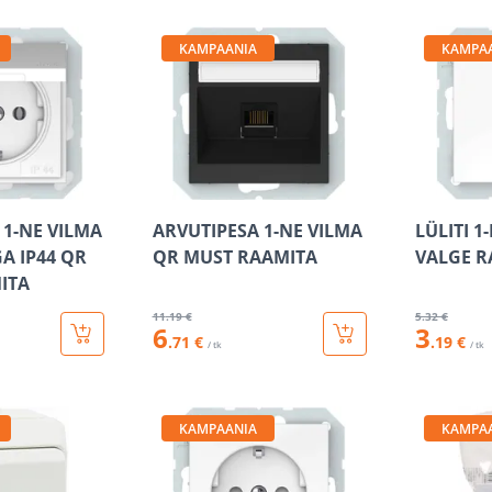
KAMPAANIA
KAMPA
 1-NE VILMA
ARVUTIPESA 1-NE VILMA
LÜLITI 1
 IP44 QR
QR MUST RAAMITA
VALGE R
ITA
11
.19 €
5
.32 €
6
3
.71 €
.19 €
/ tk
/ tk
KAMPAANIA
KAMPA