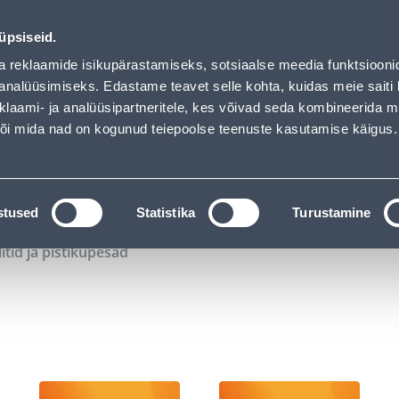
02
08
25
11
Tuhanded tooted -40% (al 10€)
P
T
MIN
S
üpsiseid.
ndus
Teenused
Karjäärileht
a reklaamide isikupärastamiseks, sotsiaalse meedia funktsiooni
analüüsimiseks. Edastame teavet selle kohta, kuidas meie saiti 
klaami- ja analüüsipartneritele, kes võivad seda kombineerida 
OTSI
Logi
 või mida nad on kogunud teiepoolse teenuste kasutamise käigus.
KATALOOGID
TÖÖRIISTALAENUTUS
J
stused
Statistika
Turustamine
litid ja pistikupesad