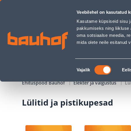
Lülitid ja pistikupesad - Bauhof has loaded
Veebilehel on kasutatud k
Kauplused
Äriklienditeenindus
Klienditeeni
Kasutame küpsiseid sisu j
pakkumiseks ning liikluse 
oma sotsiaalse meedia, re
mida olete neile esitanud
TOOTED
KAMPAANIAD
Nõusoleku
Vajalik
Eeli
valik
Ehituspood Bauhof
Elekter ja valgustus
Lü
Lülitid ja pistikupesad