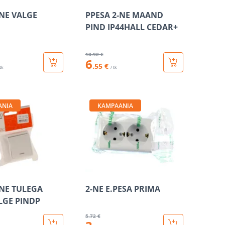
-NE VALGE
PPESA 2-NE MAAND
PIND IP44HALL CEDAR+
10
.92 €
6
.55 €
 tk
/ tk
ANIA
KAMPAANIA
-NE TULEGA
2-NE E.PESA PRIMA
LGE PINDP
5
.72 €