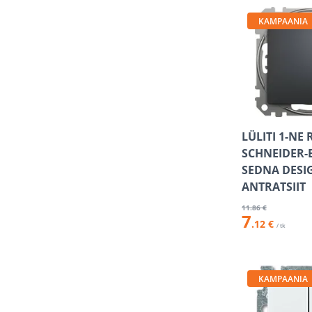
KAMPAANIA
LÜLITI 1-NE 
SCHNEIDER-
SEDNA DESI
ANTRATSIIT
11
.86 €
7
.12 €
/ tk
KAMPAANIA