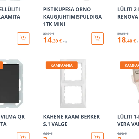
LLÜLITI
PISTIKUPESA ORNO
LÜLITI 2
 RAAMITA
KAUGJUHTIMISPULDIGA
RENOVA
1TK MINI
23
.99 €
30
.66 €
14
18
.39 €
.40 €
/ tk
/
KAMPAANIA
KAMPA
 VILMA QR
KAHENE RAAM BERKER
LÜLITI 1
ITA
S.1 VALGE
VERA VA
6
.39 €
4
.92 €