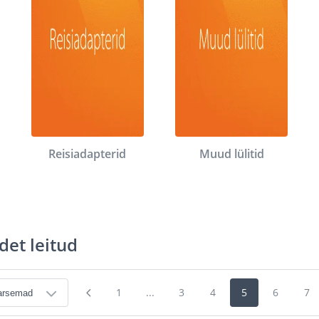
Reisiadapterid
Muud lülitid
det leitud
1
...
3
4
5
6
7