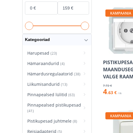
KAMPAANIA
Kategooriad
Harupesad
(23)
PISTIKUPESA
Hämaraandurid
(4)
MAANDUSEGA
Hämardusregulaatorid
(38)
VALGE RAAM
Liikumisandurid
(13)
7
.72 €
4
.63 €
/ tk
Pinnapealsed lülitid
(63)
Pinnapealsed pistikupesad
(41)
KAMPAANIA
Pistikupesad juhtmele
(8)
Reisiadapterid
(5)