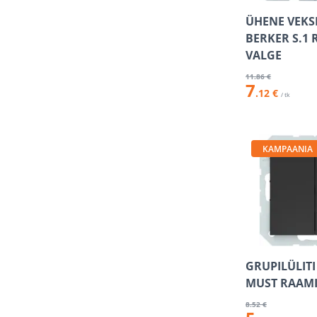
ÜHENE VEKSE
BERKER S.1
VALGE
11
.86 €
7
.12 €
/ tk
KAMPAANIA
GRUPILÜLITI
MUST RAAM
8
.52 €