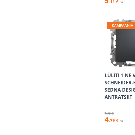
5
.11 €
/ tk
KAMPAANIA
LÜLITI 1-NE
SCHNEIDER-
SEDNA DESI
ANTRATSIIT
7
.99 €
4
.79 €
/ tk