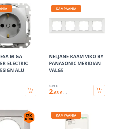
ANIA
KAMPAANIA
PESA M-GA
NELJANE RAAM VIKO BY
ER-ELECTRIC
PANASONIC MERIDIAN
ESIGN ALU
VALGE
4
.39 €
2
.63 €
/ tk
KAMPAANIA