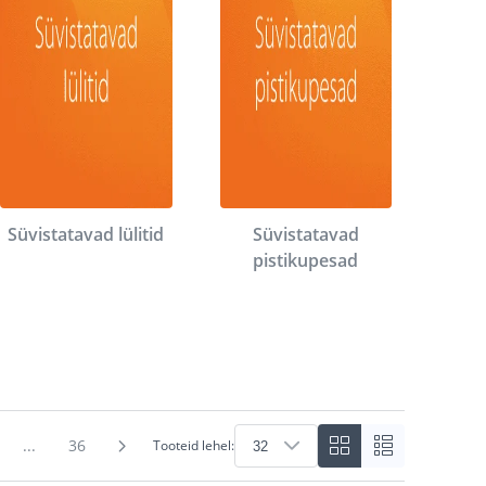
Süvistatavad lülitid
Süvistatavad
pistikupesad
...
36
Tooteid lehel: