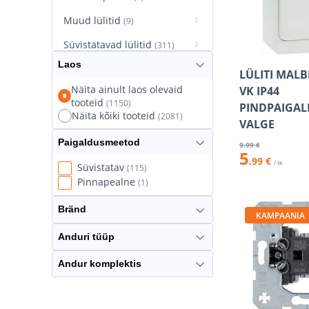
Muud lülitid
(9)
Süvistatavad lülitid
(311)
Laos
Süvistatavad pistikupesad
LÜLITI MALB
(627)
Näita ainult laos olevaid
VK IP44
tooteid
(1150)
Termostaatlülitid
PINDPAIGAL
(8)
Näita kõiki tooteid
(2081)
VALGE
Paigaldusmeetod
9
.99 €
5
.99 €
/ tk
Süvistatav
(115)
Pinnapealne
(1)
Bränd
KAMPAANIA
Anduri tüüp
Andur komplektis