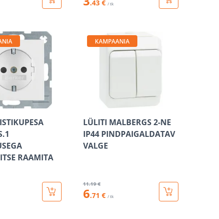
3
.43 €
/ tk
ANIA
KAMPAANIA
ISTIKUPESA
LÜLITI MALBERGS 2-NE
S.1
IP44 PINDPAIGALDATAV
SEGA
VALGE
ITSE RAAMITA
11
.19 €
6
.71 €
/ tk