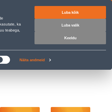
Luba kõik
ET
RU
EN
de
kasutate, ka
Luba valik
muu teabega,
 sisse
Ostunimekiri
Ostukorv
Keeldu
ÄRELMAKS
MEISTRIKLUBI
BLOGI
Näita andmeid