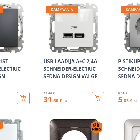
KAMPAANIA
KAMPA
RIST
USB LAADIJA A+C 2,4A
PISTIKU
ELECTRIC
SCHNEIDER-ELECTRIC
SCHNEID
GN
SEDNA DESIGN VALGE
SEDNA D
52
.66 €
8
.39 €
31
5
.60 €
.03 €
/ tk
/ tk