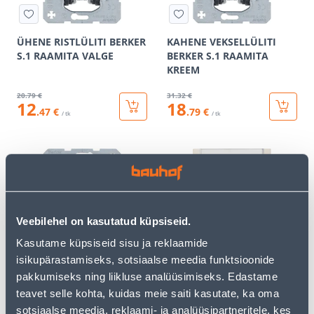
ÜHENE RISTLÜLITI BERKER
KAHENE VEKSELLÜLITI
S.1 RAAMITA VALGE
BERKER S.1 RAAMITA
KREEM
20
.79 €
31
.32 €
12
18
.47 €
.79 €
/ tk
/ tk
KAMPAANIA
KAMPAANIA
Veebilehel on kasutatud küpsiseid.
Kasutame küpsiseid sisu ja reklaamide
ÜHENE RISTLÜLITI BERKER
TELEFONI- JA ARVUTIPESA
S.1 RAAMITA KREEM
BERKER S.1 RAAMITA
isikupärastamiseks, sotsiaalse meedia funktsioonide
KREEM
pakkumiseks ning liikluse analüüsimiseks. Edastame
teavet selle kohta, kuidas meie saiti kasutate, ka oma
20
.79 €
25
.06 €
12
15
sotsiaalse meedia, reklaami- ja analüüsipartneritele, kes