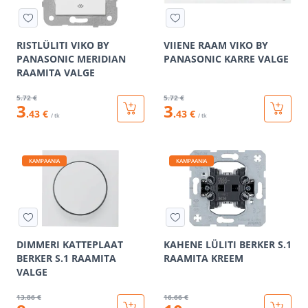
RISTLÜLITI VIKO BY
VIIENE RAAM VIKO BY
PANASONIC MERIDIAN
PANASONIC KARRE VALGE
RAAMITA VALGE
5
.72 €
5
.72 €
3
3
.43 €
.43 €
/ tk
/ tk
KAMPAANIA
KAMPAANIA
DIMMERI KATTEPLAAT
KAHENE LÜLITI BERKER S.1
BERKER S.1 RAAMITA
RAAMITA KREEM
VALGE
13
.86 €
16
.66 €