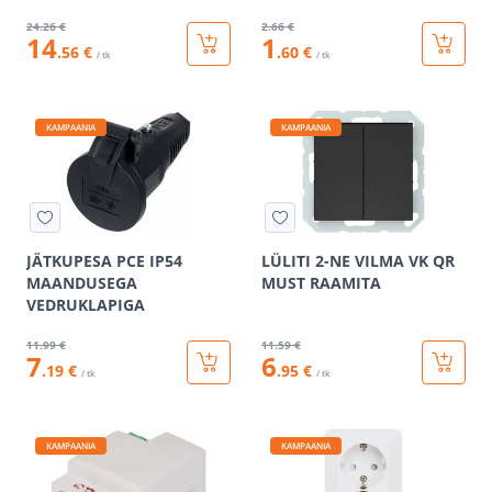
24
.26 €
2
.66 €
14
1
.56 €
.60 €
/ tk
/ tk
KAMPAANIA
KAMPAANIA
JÄTKUPESA PCE IP54
LÜLITI 2-NE VILMA VK QR
MAANDUSEGA
MUST RAAMITA
VEDRUKLAPIGA
11
.99 €
11
.59 €
7
6
.19 €
.95 €
/ tk
/ tk
KAMPAANIA
KAMPAANIA