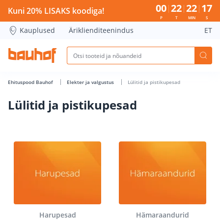
Lülitid ja pistikupesad - Bauhof has loaded
00
22
22
16
Kuni 20% LISAKS koodiga!
P
T
MIN
S
Kauplused
Äriklienditeenindus
ET
Ehituspood Bauhof
Elekter ja valgustus
Lülitid ja pistikupesad
Lülitid ja pistikupesad
Harupesad
Hämaraandurid