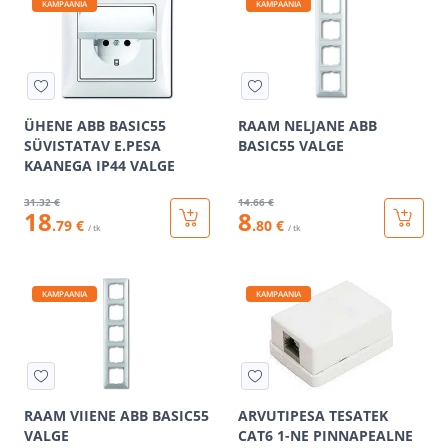
KAMPAANIA
KAMPAANIA
ÜHENE ABB BASIC55
RAAM NELJANE ABB
SÜVISTATAV E.PESA
BASIC55 VALGE
KAANEGA IP44 VALGE
31
.32 €
14
.66 €
18
8
.79 €
.80 €
/ tk
/ tk
KAMPAANIA
KAMPAANIA
RAAM VIIENE ABB BASIC55
ARVUTIPESA TESATEK
VALGE
CAT6 1-NE PINNAPEALNE