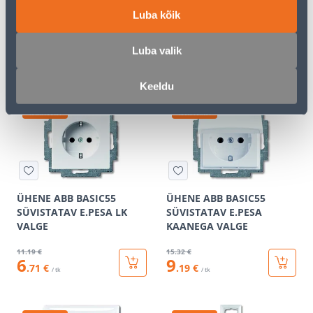
LÜLITI ÜHENE ABB
LÜLITI KAHENE ABB
Luba kõik
BASIC55 TULEGA VALGE
BASIC55 VEKSEL VALGE
15
.99 €
31
.32 €
Luba valik
9
18
.59 €
.79 €
/ tk
/ tk
Keeldu
KAMPAANIA
KAMPAANIA
ÜHENE ABB BASIC55
ÜHENE ABB BASIC55
SÜVISTATAV E.PESA LK
SÜVISTATAV E.PESA
VALGE
KAANEGA VALGE
11
.19 €
15
.32 €
6
9
.71 €
.19 €
/ tk
/ tk