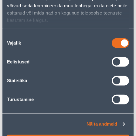
.47 €
.04 €
/ tk
/ tk
võivad seda kombineerida muu teabega, mida olete neile
esitanud või mida nad on kogunud teiepoolse teenuste
kasutamise käigus.
KAMPAANIA
KAMPAANIA
Nõusoleku
Vajalik
valik
KOLMENE RAAM BERKER
LÜLITI ÜHENE ABB
Eelistused
S.1 KREEM
BASIC55 RIST VALGE
9
.32 €
23
.59 €
5
14
Statistika
.59 €
.15 €
/ tk
/ tk
Turustamine
KAMPAANIA
KAMPAANIA
Näita andmeid