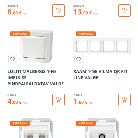
14
.66 €
23
.32 €
8
13
.80 €
.99 €
/ tk
/ tk
KAMPAANIA
KAMPAANIA
LÜLITI MALBERGS 1-NE
RAAM 4-NE VILMA QR FIT
IMPULSS
LINE VALGE
PINDPAIGALDATAV VALGE
6
.66 €
2
.66 €
4
1
.00 €
.60 €
/ tk
/ tk
KAMPAANIA
KAMPAANIA