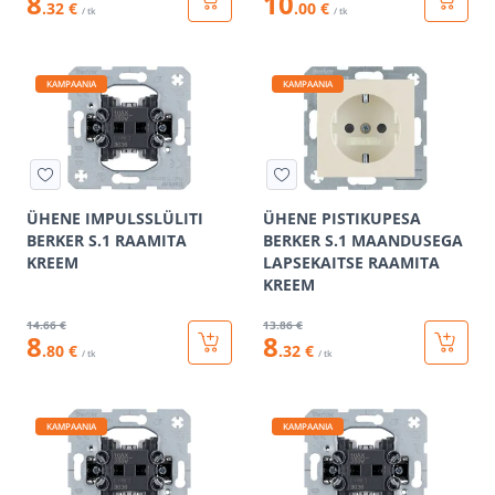
8
10
.32 €
.00 €
/ tk
/ tk
KAMPAANIA
KAMPAANIA
ÜHENE IMPULSSLÜLITI
ÜHENE PISTIKUPESA
BERKER S.1 RAAMITA
BERKER S.1 MAANDUSEGA
KREEM
LAPSEKAITSE RAAMITA
KREEM
14
.66 €
13
.86 €
8
8
.80 €
.32 €
/ tk
/ tk
KAMPAANIA
KAMPAANIA