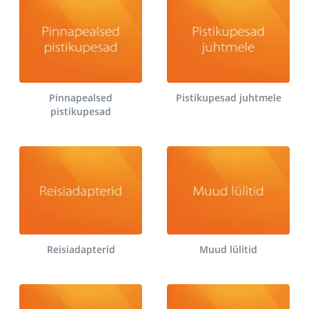
Pinnapealsed
Pistikupesad juhtmele
pistikupesad
Reisiadapterid
Muud lülitid