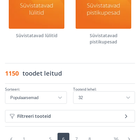
Süvistatavad lülitid
Süvistatavad
pistikupesad
1150
toodet leitud
Sorteeri:
Tooteid lehel:
Filtreeri tooteid
1
...
5
6
7
8
...
36