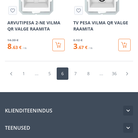
ARVUTIPESA 2-NE VILMA
TV PESA VILMA QR VALGE
QR VALGE RAAMITA
RAAMITA
14
.39 €
6
.12 €
8
3
.63 €
.67 €
/ tk
/ tk
1
...
5
6
7
8
...
36
KLIENDITEENINDUS
TEENUSED