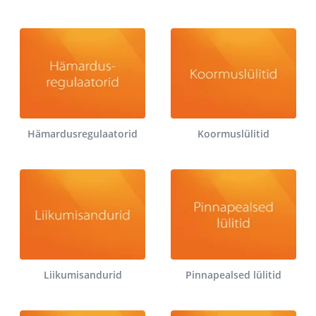
Hämardusregulaatorid
Koormuslülitid
Liikumisandurid
Pinnapealsed lülitid