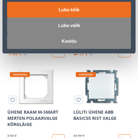
Luba kõik
ÜHENE KLAHV SYSTEM M
PISTIKUPESA 2-NE VERA
Luba valik
MERTEN POLAARVALGE
VALGE PINDP
KÕRGLÄIGE
Keeldu
2
.66 €
5
.32 €
1
3
.60 €
.19 €
/ tk
/ tk
KAMPAANIA
KAMPAANIA
ÜHENE RAAM M-SMART
LÜLITI ÜHENE ABB
MERTEN POLAARVALGE
BASIC55 RIST VALGE
KÕRGLÄIGE
2
.92 €
23
.59 €