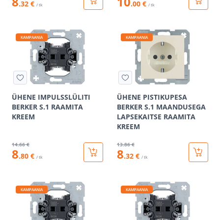
8
10
.32 €
.00 €
/ tk
/ tk
KAMPAANIA
KAMPAANIA
ÜHENE IMPULSSLÜLITI
ÜHENE PISTIKUPESA
BERKER S.1 RAAMITA
BERKER S.1 MAANDUSEGA
KREEM
LAPSEKAITSE RAAMITA
KREEM
14
.66 €
13
.86 €
8
8
.80 €
.32 €
/ tk
/ tk
KAMPAANIA
KAMPAANIA