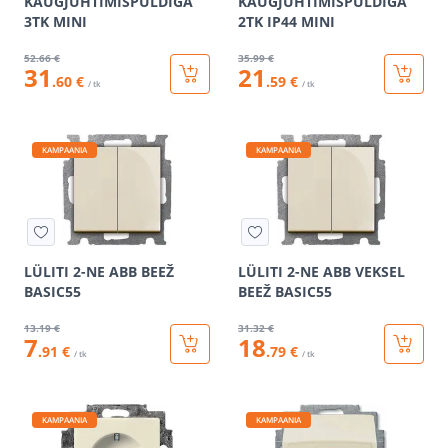
KAUGJUHTIMISPULDIGA
KAUGJUHTIMISPULDIGA
3TK MINI
2TK IP44 MINI
52
.66 €
35
.99 €
31
21
.60 €
.59 €
/ tk
/ tk
KAMPAANIA
KAMPAANIA
LÜLITI 2-NE ABB BEEŽ
LÜLITI 2-NE ABB VEKSEL
BASIC55
BEEŽ BASIC55
13
.19 €
31
.32 €
7
18
.91 €
.79 €
/ tk
/ tk
KAMPAANIA
KAMPAANIA