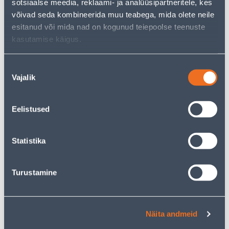
.47 €
.04 €
sotsiaalse meedia, reklaami- ja analüüsipartneritele, kes
/ tk
/ tk
võivad seda kombineerida muu teabega, mida olete neile
esitanud või mida nad on kogunud teiepoolse teenuste
KAMPAANIA
KAMPAANIA
kasutamise käigus.
Nõusoleku
Vajalik
valik
KOLMENE RAAM BERKER
ÜHENE PISTIKUPESA
S.1 KREEM
SYSTEM M MERTEN
Eelistused
MAANDUSEGA RAAMITA
LASTEKAITSE
POLAARVALGE
Statistika
9
.32 €
4
.39 €
5
2
.59 €
.63 €
/ tk
/ tk
Turustamine
KAMPAANIA
KAMPAANIA
Näita andmeid