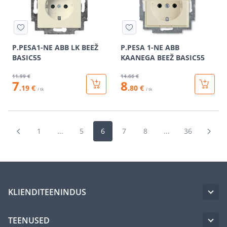
P.PESA1-NE ABB LK BEEŽ
P.PESA 1-NE ABB
BASIC55
KAANEGA BEEŽ BASIC55
11
.99 €
14
.66 €
7
8
.19 €
.80 €
/ tk
/ tk
1
...
5
6
7
8
...
36
KLIENDITEENINDUS
TEENUSED