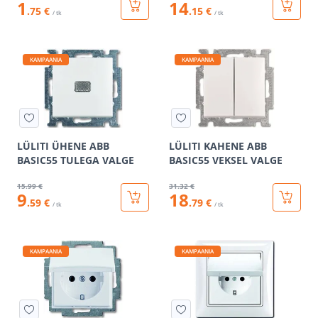
1
14
.75 €
.15 €
/ tk
/ tk
KAMPAANIA
KAMPAANIA
LÜLITI ÜHENE ABB
LÜLITI KAHENE ABB
BASIC55 TULEGA VALGE
BASIC55 VEKSEL VALGE
15
.99 €
31
.32 €
9
18
.59 €
.79 €
/ tk
/ tk
KAMPAANIA
KAMPAANIA