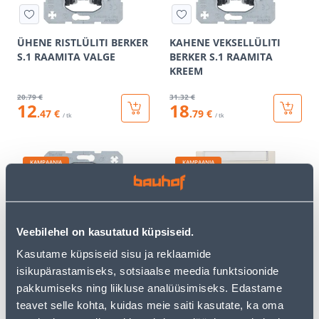
ÜHENE RISTLÜLITI BERKER
KAHENE VEKSELLÜLITI
S.1 RAAMITA VALGE
BERKER S.1 RAAMITA
KREEM
20
.79 €
31
.32 €
12
18
.47 €
.79 €
/ tk
/ tk
KAMPAANIA
KAMPAANIA
Veebilehel on kasutatud küpsiseid.
ÜHENE RISTLÜLITI BERKER
TELEFONI- JA ARVUTIPESA
Kasutame küpsiseid sisu ja reklaamide
S.1 RAAMITA KREEM
BERKER S.1 RAAMITA
isikupärastamiseks, sotsiaalse meedia funktsioonide
KREEM
pakkumiseks ning liikluse analüüsimiseks. Edastame
20
.79 €
25
.06 €
teavet selle kohta, kuidas meie saiti kasutate, ka oma
12
15