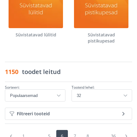
Süvistatavad lülitid
Süvistatavad
pistikupesad
1150
toodet leitud
Sorteeri:
Tooteid lehel:
Filtreeri tooteid
1
...
5
6
7
8
...
36