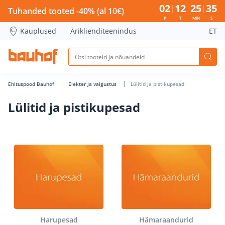
Lülitid ja pistikupesad - Bauhof has loaded
02
12
25
34
Tuhanded tooted -40% (al 10€)
P
T
MIN
S
Kauplused
Äriklienditeenindus
ET
Ehituspood Bauhof
Elekter ja valgustus
Lülitid ja pistikupesad
Lülitid ja pistikupesad
Harupesad
Hämaraandurid