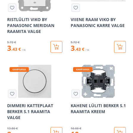
RISTLÜLITI VIKO BY
VIIENE RAAM VIKO BY
PANASONIC MERIDIAN
PANASONIC KARRE VALGE
RAAMITA VALGE
5
.72 €
5
.72 €
3
3
.43 €
.43 €
/ tk
/ tk
KAMPAANIA
KAMPAANIA
DIMMERI KATTEPLAAT
KAHENE LÜLITI BERKER S.1
BERKER S.1 RAAMITA
RAAMITA KREEM
VALGE
13
.86 €
16
.66 €