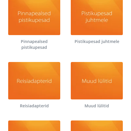
Pinnapealsed
Pistikupesad juhtmele
pistikupesad
Reisiadapterid
Muud lülitid