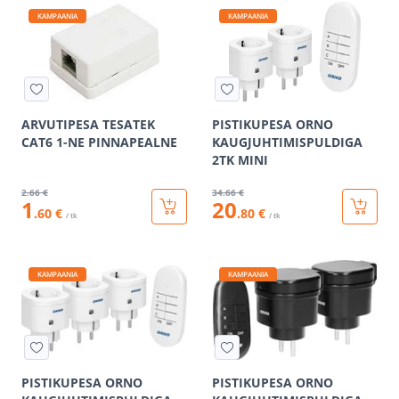
KAMPAANIA
KAMPAANIA
ARVUTIPESA TESATEK
PISTIKUPESA ORNO
CAT6 1-NE PINNAPEALNE
KAUGJUHTIMISPULDIGA
2TK MINI
2
.66 €
34
.66 €
1
20
.60 €
.80 €
/ tk
/ tk
KAMPAANIA
KAMPAANIA
PISTIKUPESA ORNO
PISTIKUPESA ORNO