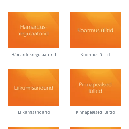
Hämardusregulaatorid
Koormuslülitid
Liikumisandurid
Pinnapealsed lülitid