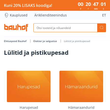
Lülitid ja pistikupesad - Bauhof has loaded
00
20
47
01
Kuni 20% LISAKS koodiga!
P
T
MIN
S
Kauplused
Äriklienditeenindus
ET
Ehituspood Bauhof
Elekter ja valgustus
Lülitid ja pistikupesad
Lülitid ja pistikupesad
Harupesad
Hämaraandurid