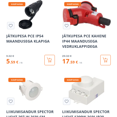
KAMPAANIA
KAMPAANIA
JÄTKUPESA PCE IP54
JÄTKUPESA PCE KAHENE
MAANDUSEGA KLAPIGA
IP44 MAANDUSEGA
VEDRUKLAPPIDEGA
9
.32 €
29
.32 €
5
17
.59 €
.59 €
/ tk
/ tk
KAMPAANIA
KAMPAANIA
LIIKUMISANDUR SPECTOR
LIIKUMISANDUR SPECTOR
LIGHT 207-W 360° 6M
LIGHT 1200W 360° IP20