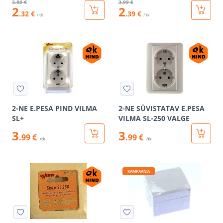
3
.86 €
3
.99 €
2
2
.32 €
.39 €
/ tk
/ tk
2-NE E.PESA PIND VILMA
2-NE SÜVISTATAV E.PESA
SL+
VILMA SL-250 VALGE
3
3
.99 €
.99 €
/tk
/tk
KAMPAANIA