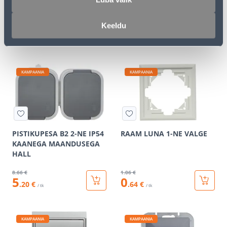
RAAMITA MUST
MAANDUSEGA VALGE
Keeldu
10
.66 €
7
.32 €
6
4
.40 €
.39 €
/ tk
/ tk
KAMPAANIA
KAMPAANIA
PISTIKUPESA B2 2-NE IP54
RAAM LUNA 1-NE VALGE
KAANEGA MAANDUSEGA
HALL
8
.66 €
1
.06 €
5
0
.20 €
.64 €
/ tk
/ tk
KAMPAANIA
KAMPAANIA