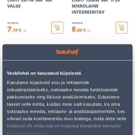
VALGE
MIKROLAINE
INTEGREERITAV
11
.99 €
14
.66 €
7
8
.19 €
.80 €
/ tk
/ tk
KAMPAANIA
KAMPAANIA
Veebilehel on kasutatud küpsiseid.
Kasutame küpsiseid sisu ja reklaamide
LIIKUMISANDUR SPECTOR
LIIKUMISANDUR SPECTOR
isikupärastamiseks, sotsiaalse meedia funktsioonide
LIGHT 241-W 360° 8M
LIGHT JQ30-W 180° 12M
pakkumiseks ning liikluse analüüsimiseks. Edastame
VALGE
VALGE
teavet selle kohta, kuidas meie saiti kasutate, ka oma
11
.46 €
9
.32 €
sotsiaalse meedia, reklaami- ja analüüsipartneritele, kes
6
5
.88 €
.59 €
võivad seda kombineerida muu teabega, mida olete neile
/ tk
/ tk
esitanud või mida nad on kogunud teiepoolse teenuste
kasutamise käigus.