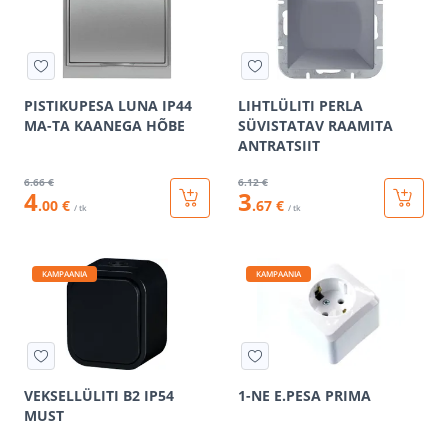
PISTIKUPESA LUNA IP44
LIHTLÜLITI PERLA
MA-TA KAANEGA HÕBE
SÜVISTATAV RAAMITA
ANTRATSIIT
6
.66 €
6
.12 €
4
3
.00 €
.67 €
/ tk
/ tk
KAMPAANIA
KAMPAANIA
VEKSELLÜLITI B2 IP54
1-NE E.PESA PRIMA
MUST