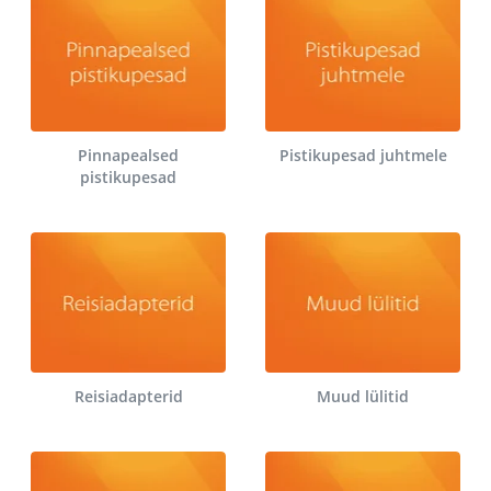
Pinnapealsed
Pistikupesad juhtmele
pistikupesad
Reisiadapterid
Muud lülitid