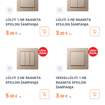
LÜLITI 1-NE RAAMITA
LÜLITI 2-NE RAAMITA
EPSILON ŠAMPANJA
EPSILON ŠAMPANJA
3
3
.00 €
.00 €
/tk
/tk
LÜLITI 3-NE RAAMITA
VEKSELLÜLITI 1-NE
EPSILON ŠAMPANJA
RAAMITA EPSILON
ŠAMPANJA
5
3
.00 €
.00 €
/tk
/tk