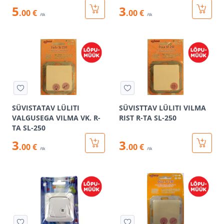
5
3
.00 €
.00 €
/tk
/tk
SÜVISTATAV LÜLITI
SÜVISTTAV LÜLITI VILMA
VALGUSEGA VILMA VK. R-
RIST R-TA SL-250
TA SL-250
3
3
.00 €
.00 €
/tk
/tk