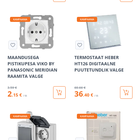
KAMPAANIA
KAMPAANIA
MAANDUSEGA
TERMOSTAAT HEBER
PISTIKUPESA VIKO BY
HT126 DIGITAALNE
PANASONIC MERIDIAN
PUUTETUNDLIK VALGE
RAAMITA VALGE
3
.59 €
60
.66 €
2
36
.15 €
.40 €
/ tk
/ tk
KAMPAANIA
KAMPAANIA