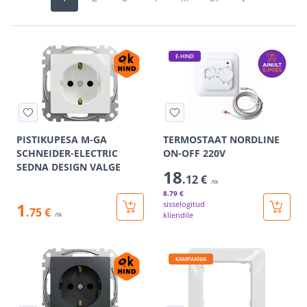
E-HIND
PISTIKUPESA M-GA
TERMOSTAAT NORDLINE
SCHNEIDER-ELECTRIC
ON-OFF 220V
SEDNA DESIGN VALGE
18
.12 €
/tk
8
.79 €
1
sisselogitud
.75 €
kliendile
/tk
KAMPAANIA