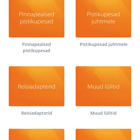
Pinnapealsed
Pistikupesad juhtmele
pistikupesad
Reisiadapterid
Muud lülitid