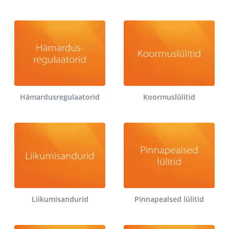
Hämardusregulaatorid
Koormuslülitid
Liikumisandurid
Pinnapealsed lülitid