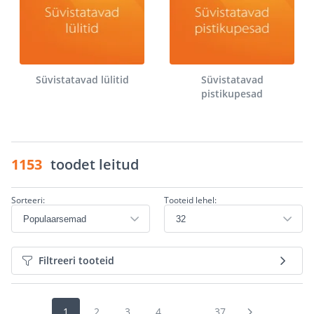
Süvistatavad lülitid
Süvistatavad
pistikupesad
1153
toodet leitud
Sorteeri:
Tooteid lehel:
Filtreeri tooteid
1
2
3
4
...
37