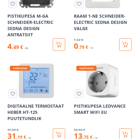
PISTIKUPESA M-GA
RAAM 1-NE SCHNEIDER-
SCHNEIDER-ELECTRIC
ELECTRIC SEDNA DESIGN
SEDNA DESIGN
VALGE
ANTRATSIIT
1
.32 €
0
4
.49 €
.79 €
/ tk
/tk
KAMPAANIA
KAMPAANIA
DIGITAALNE TERMOSTAAT
PISTIKUPESA LEDVANCE
HEBER HT-125
SMART WIFI EU
PUUTETUNDLIK
51
.99 €
22
.92 €
31
13
.19 €
.75 €
/ tk
/ tk