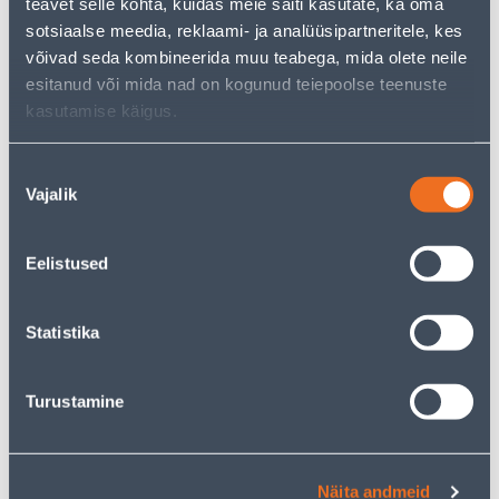
1
2
teavet selle kohta, kuidas meie saiti kasutate, ka oma
.43 €
.08 €
/ tk
/ tk
sotsiaalse meedia, reklaami- ja analüüsipartneritele, kes
võivad seda kombineerida muu teabega, mida olete neile
esitanud või mida nad on kogunud teiepoolse teenuste
KAMPAANIA
kasutamise käigus.
Nõusoleku
Vajalik
valik
RAAM 2-NE SCHNEIDER-
LÜLITI 1-NE SCHNEIDER-
ELECTRIC SEDNA DESIGN
ELECTRIC SEDNA DESIGN
Eelistused
ANTRATSIIT
VALGE
5
.32 €
3
3
.19 €
.19 €
Statistika
/ tk
/tk
Turustamine
KAMPAANIA
KAMPAANIA
Näita andmeid