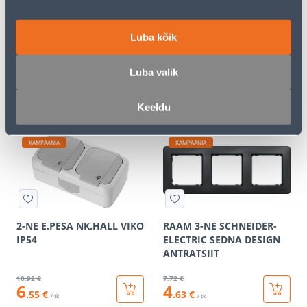
RAAM 3-NE SCHNEIDER-
PISTIKUPESA 1-NE FENDE
Luba kõik
ELECTRIC SEDNA DESIGN
M-GA SÜV KERAAMILINE
VALGE
VALGE
Luba valik
6
.12 €
9
.32 €
3
5
.67 €
.59 €
/ tk
/ tk
Keeldu
KAMPAANIA
KAMPAANIA
2-NE E.PESA NK.HALL VIKO
RAAM 3-NE SCHNEIDER-
IP54
ELECTRIC SEDNA DESIGN
ANTRATSIIT
10
.92 €
7
.72 €
6
4
.55 €
.63 €
/ tk
/ tk