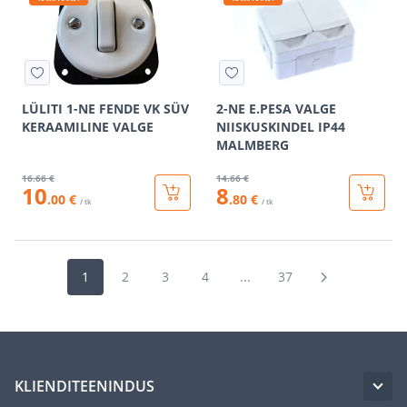
LÜLITI 1-NE FENDE VK SÜV
2-NE E.PESA VALGE
KERAAMILINE VALGE
NIISKUSKINDEL IP44
MALMBERG
16
.66 €
14
.66 €
10
8
.00 €
.80 €
/ tk
/ tk
1
2
3
4
...
37
KLIENDITEENINDUS