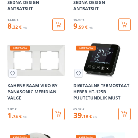
SEDNA DESIGN
SEDNA DESIGN
ANTRATSIIT
ANTRATSIIT
13
.86 €
15
.99 €
8
9
.32 €
.59 €
/ tk
/ tk
KAMPAANIA
KAMPAANIA
KAHENE RAAM VIKO BY
DIGITAALNE TERMOSTAAT
PANASONIC MERIDIAN
HEBER HT-125B
VALGE
PUUTETUNDLIK MUST
2
.92 €
65
.32 €
1
39
.75 €
.19 €
/ tk
/ tk
KAMPAANIA
KAMPAANIA