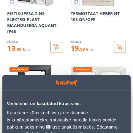
PISTIKUPESA 2-NE
TERMOSTAAT HEBER HT-
ELEKTRO-PLAST
105 ON/OFF
MAANDUSEGA AQUANT
IP65
23
.32 €
33
.32 €
13
19
.99 €
.99 €
/ tk
/ tk
KAMPAANIA
KAMPAANIA
Veebilehel on kasutatud küpsiseid.
RAAM 1-NE SCHNEIDER-
RAAM 2-NE SCHNEIDER-
ELECTRIC SEDNA DESIGN
ELECTRIC SEDNA DESIGN
Kasutame küpsiseid sisu ja reklaamide
ANTRATSIIT
VALGE
isikupärastamiseks, sotsiaalse meedia funktsioonide
pakkumiseks ning liikluse analüüsimiseks. Edastame
2
.39 €
3
.46 €