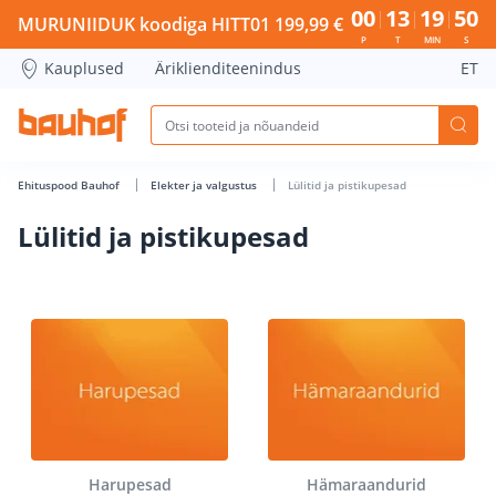
Lülitid ja pistikupesad - Bauhof has loaded
00
13
19
50
MURUNIIDUK koodiga HITT01 199,99 €
P
T
MIN
S
Kauplused
Äriklienditeenindus
ET
Ehituspood Bauhof
Elekter ja valgustus
Lülitid ja pistikupesad
Lülitid ja pistikupesad
Harupesad
Hämaraandurid