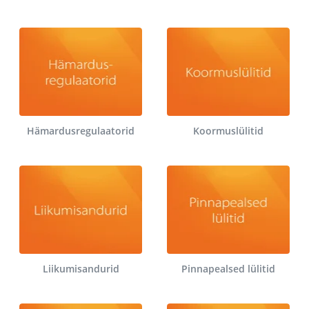
Hämardusregulaatorid
Koormuslülitid
Liikumisandurid
Pinnapealsed lülitid