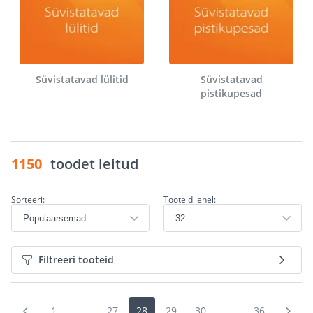
Süvistatavad lülitid
Süvistatavad
pistikupesad
1150
toodet leitud
Sorteeri:
Tooteid lehel:
Filtreeri tooteid
1
...
27
28
29
30
...
36