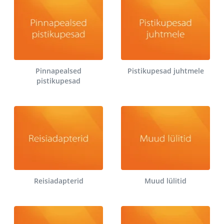
Pinnapealsed
Pistikupesad juhtmele
pistikupesad
Reisiadapterid
Muud lülitid