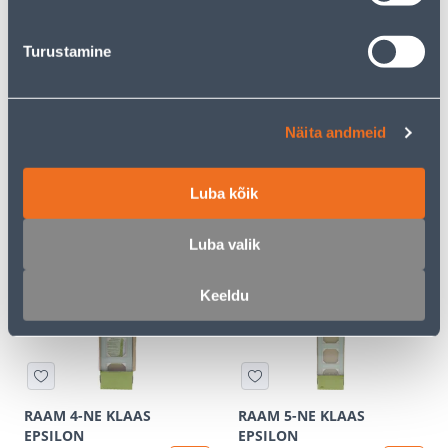
Turustamine
Näita andmeid
RAAM 2-NE KLAAS
RAAM 3-NE KLAAS
EPSILON
EPSILON
Luba kõik
7
7
.00 €
.00 €
/tk
/tk
Luba valik
Keeldu
RAAM 4-NE KLAAS
RAAM 5-NE KLAAS
EPSILON
EPSILON