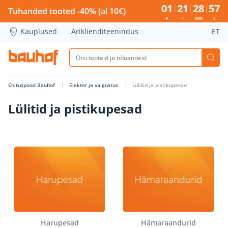
Lülitid ja pistikupesad - Bauhof has loaded
01
21
28
56
Tuhanded tooted -40% (al 10€)
P
T
MIN
S
Kauplused
Äriklienditeenindus
ET
Ehituspood Bauhof
Elekter ja valgustus
Lülitid ja pistikupesad
Lülitid ja pistikupesad
Harupesad
Hämaraandurid