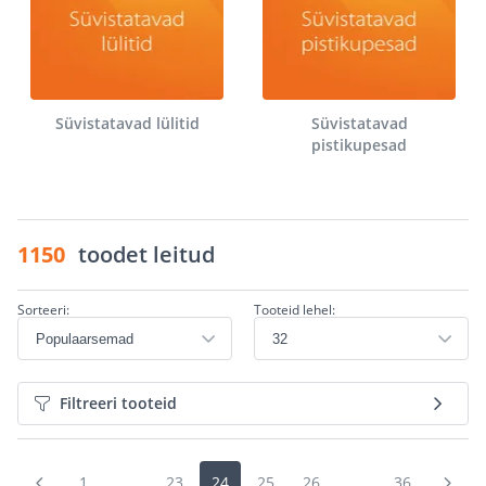
Süvistatavad lülitid
Süvistatavad
pistikupesad
1150
toodet leitud
Sorteeri:
Tooteid lehel:
Filtreeri tooteid
1
...
23
24
25
26
...
36