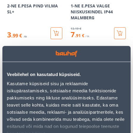
2-NE E.PESA PIND VILMA
1-NE E.PESA VALGE
SL+
NIISKUSKINDEL IP44
MALMBERG
13
.19 €
7
3
.99 €
.91 €
/ tk
/tk
KAMPAANIA
KAMPAANIA
Veebilehel on kasutatud küpsiseid.
Kasutame küpsiseid sisu ja reklaamide
isikupärastamiseks, sotsiaalse meedia funktsioonide
RAAM 2-NE SÜV KREEM
PISTIKUPESA 2-NE M-GA
ASFORA
MUST RENOVA
pakkumiseks ning liikluse analüüsimiseks. Edastame
teavet selle kohta, kuidas meie saiti kasutate, ka oma
1
.72 €
20
.79 €
sotsiaalse meedia, reklaami- ja analüüsipartneritele, kes
1
12
.03 €
.47 €
/ tk
/ tk
võivad seda kombineerida muu teabega, mida olete neile
esitanud või mida nad on kogunud teiepoolse teenuste