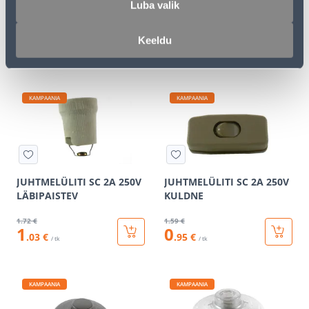
Luba valik
400W ALFA BEEZ
MUST
39
.59 €
1
.59 €
Keeldu
23
0
.75 €
.95 €
/ tk
/ tk
KAMPAANIA
KAMPAANIA
JUHTMELÜLITI SC 2A 250V
JUHTMELÜLITI SC 2A 250V
LÄBIPAISTEV
KULDNE
1
.72 €
1
.59 €
1
0
.03 €
.95 €
/ tk
/ tk
KAMPAANIA
KAMPAANIA