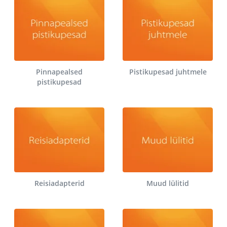
Pinnapealsed
Pistikupesad juhtmele
pistikupesad
Reisiadapterid
Muud lülitid