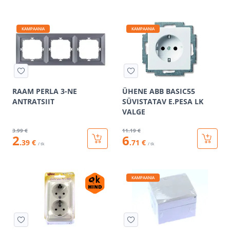
KAMPAANIA
KAMPAANIA
RAAM PERLA 3-NE
ÜHENE ABB BASIC55
ANTRATSIIT
SÜVISTATAV E.PESA LK
VALGE
3
.99 €
11
.19 €
2
6
.39 €
.71 €
/ tk
/ tk
KAMPAANIA