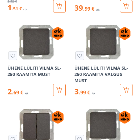
2
.52 €
1
39
.99 €
.51 €
/ tk
/tk
ÜHENE LÜLITI VILMA SL-
ÜHENE LÜLITI VILMA SL-
250 RAAMITA MUST
250 RAAMITA VALGUS
MUST
2
3
.69 €
.99 €
/tk
/tk