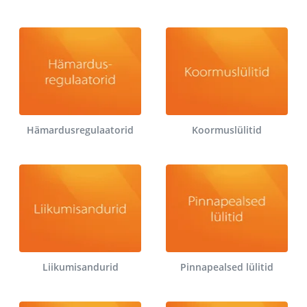
Hämardusregulaatorid
Koormuslülitid
Liikumisandurid
Pinnapealsed lülitid