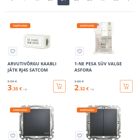
KAMPAANIA
KAMPAANIA
ARVUTIVÕRGU KAABLI
1-NE PESA SÜV VALGE
JÄTK RJ45 SATCOM
ASFORA
5
.59 €
3
.86 €
3
2
.35 €
.32 €
/ tk
/ tk
KAMPAANIA
KAMPAANIA