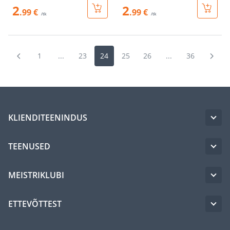
2
2
.99 €
.99 €
/tk
/tk
1
...
23
24
25
26
...
36
KLIENDITEENINDUS
TEENUSED
MEISTRIKLUBI
ETTEVÕTTEST