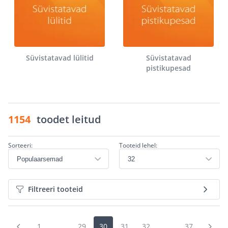
Süvistatavad lülitid
Süvistatavad
pistikupesad
1154
toodet leitud
Sorteeri:
Tooteid lehel:
Filtreeri tooteid
1
...
29
30
31
32
...
37