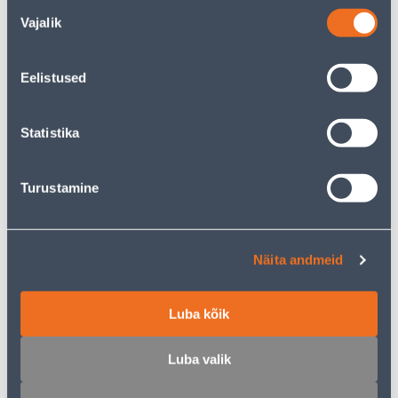
Nõusoleku
Vajalik
valik
Eelistused
LÜLITI VILMA LED DIMMER
LÜLITI BERKER LED S.1
QR MOCCA
DIMMER 20-210W
Statistika
158
.67 €
95
39
.99 €
.20 €
/ tk
/tk
Turustamine
Näita andmeid
Luba kõik
VALG.REG NUPP DELTA
VALG.REG NUPP DELTA
LINE BEEZ
LINE VALGE SIEMENS
Luba valik
3
3
.00 €
.00 €
/tk
/tk