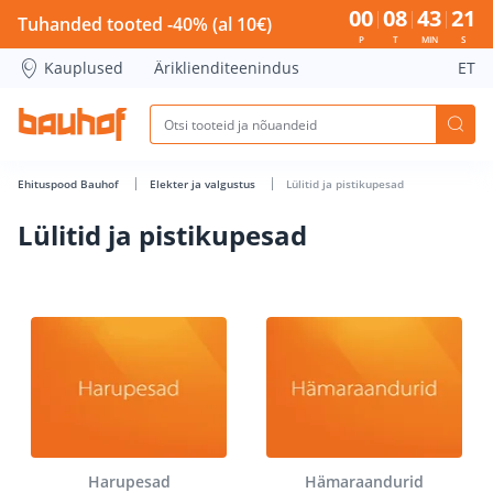
Lülitid ja pistikupesad - Bauhof has loaded
00
08
43
20
Tuhanded tooted -40% (al 10€)
P
T
MIN
S
Kauplused
Äriklienditeenindus
ET
Ehituspood Bauhof
Elekter ja valgustus
Lülitid ja pistikupesad
Lülitid ja pistikupesad
Harupesad
Hämaraandurid