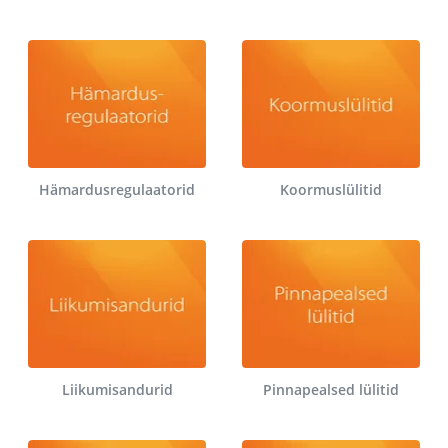
Hämardusregulaatorid
Koormuslülitid
Liikumisandurid
Pinnapealsed lülitid