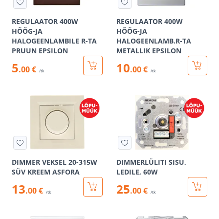
REGULAATOR 400W
REGULAATOR 400W
HÕÕG-JA
HÕÕG-JA
HALOGEENLAMBILE R-TA
HALOGEENLAMB.R-TA
PRUUN EPSILON
METALLIK EPSILON
5
10
.00 €
.00 €
/tk
/tk
DIMMER VEKSEL 20-315W
DIMMERLÜLITI SISU,
SÜV KREEM ASFORA
LEDILE, 60W
13
25
.00 €
.00 €
/tk
/tk