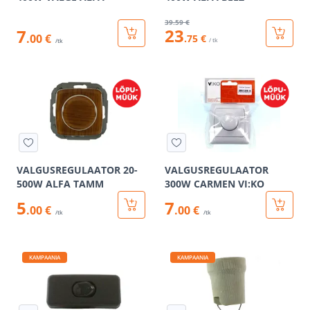
39
.59 €
23
7
.00 €
.75 €
/ tk
/tk
VALGUSREGULAATOR 20-
VALGUSREGULAATOR
500W ALFA TAMM
300W CARMEN VI:KO
5
7
.00 €
.00 €
/tk
/tk
KAMPAANIA
KAMPAANIA