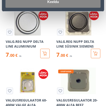
Keeldu
VALG.REG NUPP DELTA
VALG.REG NUPP DELTA
LINE ALUMIINIUM
LINE SÜSINIK SIEMENS
7
7
.00 €
.00 €
/tk
/tk
KAMPAANIA
VALGUSREGULAATOR 60-
VALGUSREGULAATOR 20-
400W VALGE ALFA
400W ALFA BEEZ