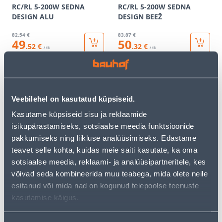
RC/RL 5-200W SEDNA
RC/RL 5-200W SEDNA
DESIGN ALU
DESIGN BEEŽ
82
.54 €
83
.87 €
49
50
.52 €
.32 €
/ tk
/ tk
KAMPAANIA
KAMPAANIA
Veebilehel on kasutatud küpsiseid.
Kasutame küpsiseid sisu ja reklaamide
isikupärastamiseks, sotsiaalse meedia funktsioonide
pakkumiseks ning liikluse analüüsimiseks. Edastame
DIMMER VILMA LED QR
LÜLITI VILMA RAAMITA
teavet selle kohta, kuidas meie saiti kasutate, ka oma
MUST
LED DIMMER QR VALGE
sotsiaalse meedia, reklaami- ja analüüsipartneritele, kes
49
.32 €
41
.32 €
võivad seda kombineerida muu teabega, mida olete neile
29
24
.59 €
.79 €
/ tk
/ tk
esitanud või mida nad on kogunud teiepoolse teenuste
kasutamise käigus.
KAMPAANIA