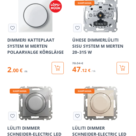
KAMPAANIA
DIMMERI KATTEPLAAT
ÜHESE DIMMERLÜLITI
SYSTEM M MERTEN
SISU SYSTEM M MERTEN
POLAARVALGE KÕRGLÄIGE
20–315 W
78
.54 €
47
2
.00 €
.12 €
/ tk
/tk
KAMPAANIA
KAMPAANIA
LÜLITI DIMMER
LÜLITI DIMMER
SCHNEIDER-ELECTRIC LED
SCHNEIDER-ELECTRIC LED