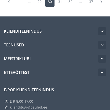
1
...
29
30
31
32
...
37
KLIENDITEENINDUS
TEENUSED
MEISTRIKLUBI
ETTEVÕTTEST
E-POE KLIENDITEENINDUS
E-R 8:00-17:00
klienditugi@bauhof.ee