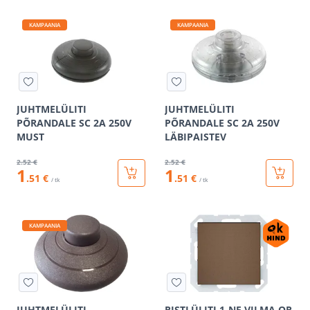
KAMPAANIA
KAMPAANIA
JUHTMELÜLITI
JUHTMELÜLITI
PÕRANDALE SC 2A 250V
PÕRANDALE SC 2A 250V
MUST
LÄBIPAISTEV
2
.52 €
2
.52 €
1
1
.51 €
.51 €
/ tk
/ tk
KAMPAANIA
JUHTMELÜLITI
RISTLÜLITI 1-NE VILMA QR