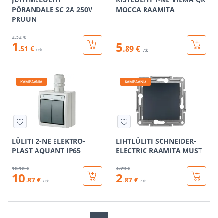
PÕRANDALE SC 2A 250V
MOCCA RAAMITA
PRUUN
2
.52 €
1
5
.89 €
.51 €
/ tk
/tk
KAMPAANIA
KAMPAANIA
LÜLITI 2-NE ELEKTRO-
LIHTLÜLITI SCHNEIDER-
PLAST AQUANT IP65
ELECTRIC RAAMITA MUST
18
.12 €
4
.79 €
10
2
.87 €
.87 €
/ tk
/ tk