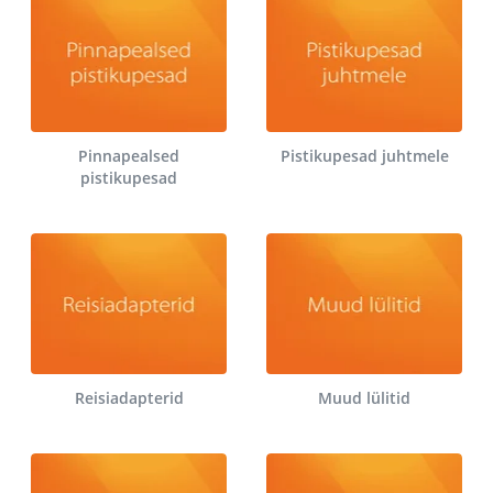
Pinnapealsed
Pistikupesad juhtmele
pistikupesad
Reisiadapterid
Muud lülitid