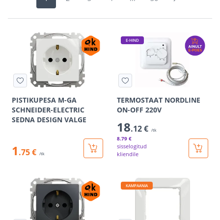
E-HIND
PISTIKUPESA M-GA
TERMOSTAAT NORDLINE
SCHNEIDER-ELECTRIC
ON-OFF 220V
SEDNA DESIGN VALGE
18
.12 €
/tk
8
.79 €
1
sisselogitud
.75 €
kliendile
/tk
KAMPAANIA