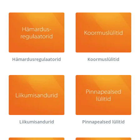
Hämardusregulaatorid
Koormuslülitid
Liikumisandurid
Pinnapealsed lülitid