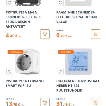
PISTIKUPESA M-GA
RAAM 1-NE SCHNEIDER-
SCHNEIDER-ELECTRIC
ELECTRIC SEDNA DESIGN
SEDNA DESIGN
VALGE
ANTRATSIIT
1
.32 €
0
4
.49 €
.79 €
/ tk
/tk
KAMPAANIA
KAMPAANIA
PISTIKUPESA LEDVANCE
DIGITAALNE TERMOSTAAT
SMART WIFI EU
HEBER HT-125
PUUTETUNDLIK
22
.92 €
51
.99 €
13
31
.75 €
.19 €
/ tk
/ tk