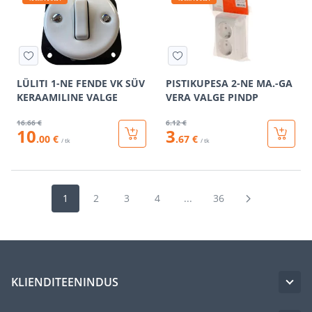
LÜLITI 1-NE FENDE VK SÜV
PISTIKUPESA 2-NE MA.-GA
KERAAMILINE VALGE
VERA VALGE PINDP
16
.66 €
6
.12 €
10
3
.00 €
.67 €
/ tk
/ tk
1
2
3
4
...
36
KLIENDITEENINDUS