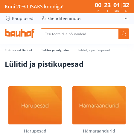
Lülitid ja pistikupesad - Bauhof has loaded
00
23
01
32
Kuni 20% LISAKS koodiga!
P
T
MIN
S
Kauplused
Äriklienditeenindus
ET
Ehituspood Bauhof
Elekter ja valgustus
Lülitid ja pistikupesad
Lülitid ja pistikupesad
Harupesad
Hämaraandurid