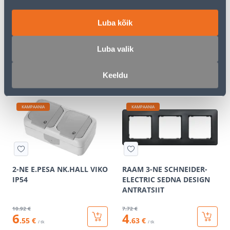
RAAM 3-NE SCHNEIDER-
PISTIKUPESA 1-NE FENDE
Luba kõik
ELECTRIC SEDNA DESIGN
M-GA SÜV KERAAMILINE
VALGE
VALGE
Luba valik
6
.12 €
9
.32 €
3
5
.67 €
.59 €
/ tk
/ tk
Keeldu
KAMPAANIA
KAMPAANIA
2-NE E.PESA NK.HALL VIKO
RAAM 3-NE SCHNEIDER-
IP54
ELECTRIC SEDNA DESIGN
ANTRATSIIT
10
.92 €
7
.72 €
6
4
.55 €
.63 €
/ tk
/ tk