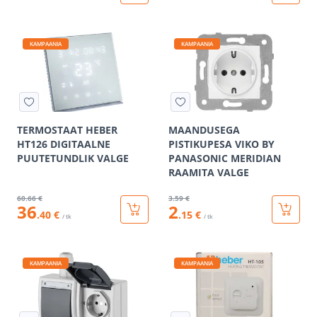
KAMPAANIA
KAMPAANIA
TERMOSTAAT HEBER
MAANDUSEGA
HT126 DIGITAALNE
PISTIKUPESA VIKO BY
PUUTETUNDLIK VALGE
PANASONIC MERIDIAN
RAAMITA VALGE
60
.66 €
3
.59 €
36
2
.40 €
.15 €
/ tk
/ tk
KAMPAANIA
KAMPAANIA