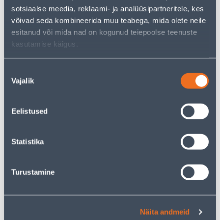
1
2
.43 €
.08 €
/ tk
/ tk
sotsiaalse meedia, reklaami- ja analüüsipartneritele, kes
võivad seda kombineerida muu teabega, mida olete neile
esitanud või mida nad on kogunud teiepoolse teenuste
KAMPAANIA
kasutamise käigus.
Nõusoleku
Vajalik
valik
RAAM 2-NE SCHNEIDER-
LÜLITI 1-NE SCHNEIDER-
ELECTRIC SEDNA DESIGN
ELECTRIC SEDNA DESIGN
Eelistused
ANTRATSIIT
VALGE
5
.32 €
3
3
Statistika
.19 €
.19 €
/ tk
/tk
Turustamine
KAMPAANIA
KAMPAANIA
Näita andmeid