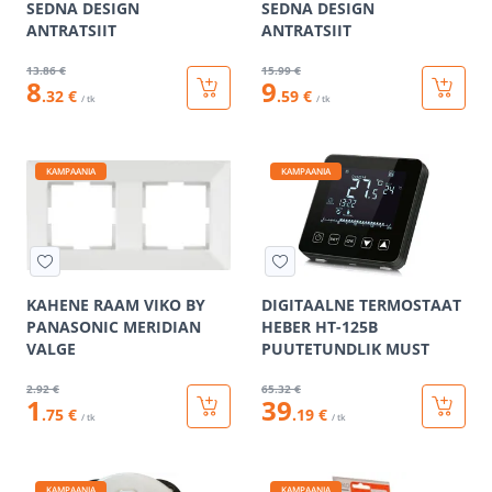
SEDNA DESIGN
SEDNA DESIGN
ANTRATSIIT
ANTRATSIIT
13
.86 €
15
.99 €
8
9
.32 €
.59 €
/ tk
/ tk
KAMPAANIA
KAMPAANIA
KAHENE RAAM VIKO BY
DIGITAALNE TERMOSTAAT
PANASONIC MERIDIAN
HEBER HT-125B
VALGE
PUUTETUNDLIK MUST
2
.92 €
65
.32 €
1
39
.75 €
.19 €
/ tk
/ tk
KAMPAANIA
KAMPAANIA