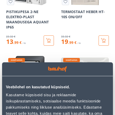
PISTIKUPESA 2-NE
TERMOSTAAT HEBER HT-
ELEKTRO-PLAST
105 ON/OFF
MAANDUSEGA AQUANT
IP65
23
.32 €
33
.32 €
13
19
.99 €
.99 €
/ tk
/ tk
KAMPAANIA
KAMPAANIA
Veebilehel on kasutatud küpsiseid.
RAAM 1-NE SCHNEIDER-
RAAM 2-NE SCHNEIDER-
Kasutame küpsiseid sisu ja reklaamide
ELECTRIC SEDNA DESIGN
ELECTRIC SEDNA DESIGN
isikupärastamiseks, sotsiaalse meedia funktsioonide
ANTRATSIIT
VALGE
pakkumiseks ning liikluse analüüsimiseks. Edastame
2
.39 €
3
.46 €
teavet selle kohta, kuidas meie saiti kasutate, ka oma