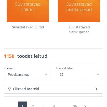
Süvistatavad lülitid
Süvistatavad
pistikupesad
1150
toodet leitud
Sorteeri:
Tooteid lehel:
Filtreeri tooteid
1
2
3
4
...
36