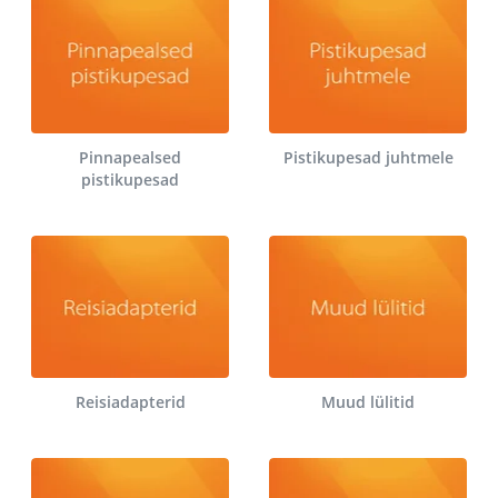
Pinnapealsed
Pistikupesad juhtmele
pistikupesad
Reisiadapterid
Muud lülitid