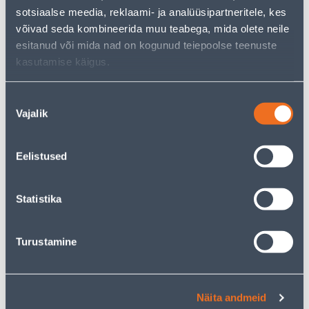
1
2
.43 €
.08 €
/ tk
/ tk
sotsiaalse meedia, reklaami- ja analüüsipartneritele, kes
võivad seda kombineerida muu teabega, mida olete neile
esitanud või mida nad on kogunud teiepoolse teenuste
KAMPAANIA
kasutamise käigus.
Nõusoleku
Vajalik
valik
RAAM 2-NE SCHNEIDER-
LÜLITI 1-NE SCHNEIDER-
ELECTRIC SEDNA DESIGN
ELECTRIC SEDNA DESIGN
Eelistused
ANTRATSIIT
VALGE
5
.32 €
3
3
Statistika
.19 €
.19 €
/ tk
/tk
Turustamine
KAMPAANIA
KAMPAANIA
Näita andmeid