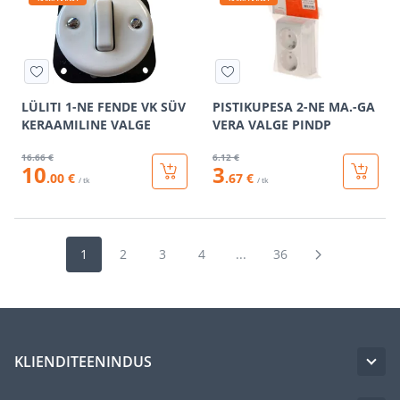
LÜLITI 1-NE FENDE VK SÜV
PISTIKUPESA 2-NE MA.-GA
KERAAMILINE VALGE
VERA VALGE PINDP
16
.66 €
6
.12 €
10
3
.00 €
.67 €
/ tk
/ tk
1
2
3
4
...
36
KLIENDITEENINDUS