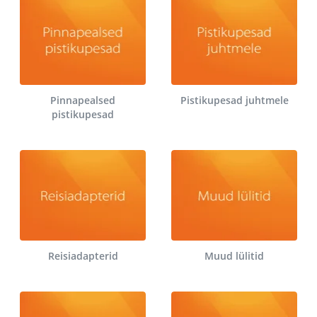
Pinnapealsed
Pistikupesad juhtmele
pistikupesad
Reisiadapterid
Muud lülitid