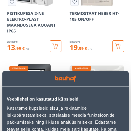
PISTIKUPESA 2-NE
TERMOSTAAT HEBER HT-
ELEKTRO-PLAST
105 ON/OFF
MAANDUSEGA AQUANT
IP65
23
.32 €
33
.32 €
13
19
.99 €
.99 €
/ tk
/ tk
KAMPAANIA
KAMPAANIA
Veebilehel on kasutatud küpsiseid.
RAAM 1-NE SCHNEIDER-
RAAM 2-NE SCHNEIDER-
Kasutame küpsiseid sisu ja reklaamide
ELECTRIC SEDNA DESIGN
ELECTRIC SEDNA DESIGN
isikupärastamiseks, sotsiaalse meedia funktsioonide
ANTRATSIIT
VALGE
pakkumiseks ning liikluse analüüsimiseks. Edastame
2
.39 €
3
.46 €
teavet selle kohta, kuidas meie saiti kasutate, ka oma