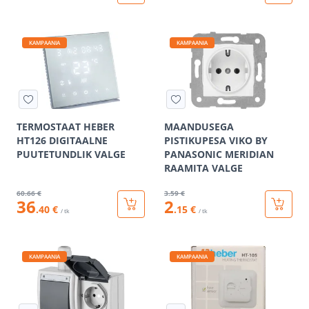
KAMPAANIA
KAMPAANIA
TERMOSTAAT HEBER
MAANDUSEGA
HT126 DIGITAALNE
PISTIKUPESA VIKO BY
PUUTETUNDLIK VALGE
PANASONIC MERIDIAN
RAAMITA VALGE
60
.66 €
3
.59 €
36
2
.40 €
.15 €
/ tk
/ tk
KAMPAANIA
KAMPAANIA