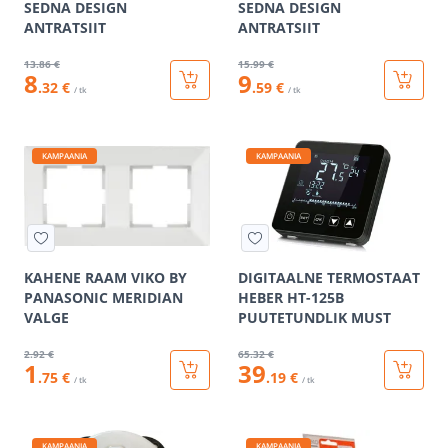
SEDNA DESIGN
SEDNA DESIGN
ANTRATSIIT
ANTRATSIIT
13
.86 €
15
.99 €
8
9
.32 €
.59 €
/ tk
/ tk
KAMPAANIA
KAMPAANIA
KAHENE RAAM VIKO BY
DIGITAALNE TERMOSTAAT
PANASONIC MERIDIAN
HEBER HT-125B
VALGE
PUUTETUNDLIK MUST
2
.92 €
65
.32 €
1
39
.75 €
.19 €
/ tk
/ tk
KAMPAANIA
KAMPAANIA