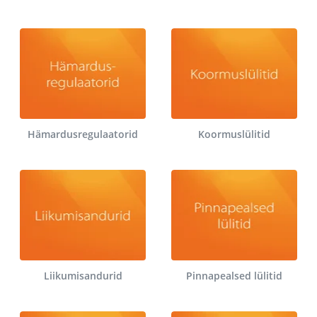
Hämardusregulaatorid
Koormuslülitid
Liikumisandurid
Pinnapealsed lülitid