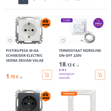
E-HIND
PISTIKUPESA M-GA
TERMOSTAAT NORDLINE
SCHNEIDER-ELECTRIC
ON-OFF 220V
SEDNA DESIGN VALGE
18
.12 €
/tk
8
.79 €
1
sisselogitud
.75 €
kliendile
/tk
KAMPAANIA