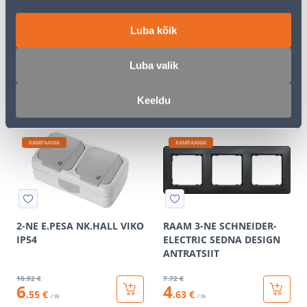
RAAM 3-NE SCHNEIDER-
PISTIKUPESA 1-NE FENDE
Luba kõik
ELECTRIC SEDNA DESIGN
M-GA SÜV KERAAMILINE
VALGE
VALGE
Luba valik
6
.12 €
9
.32 €
3
5
.67 €
.59 €
/ tk
/ tk
Keeldu
KAMPAANIA
KAMPAANIA
2-NE E.PESA NK.HALL VIKO
RAAM 3-NE SCHNEIDER-
IP54
ELECTRIC SEDNA DESIGN
ANTRATSIIT
10
.92 €
7
.72 €
6
4
.55 €
.63 €
/ tk
/ tk