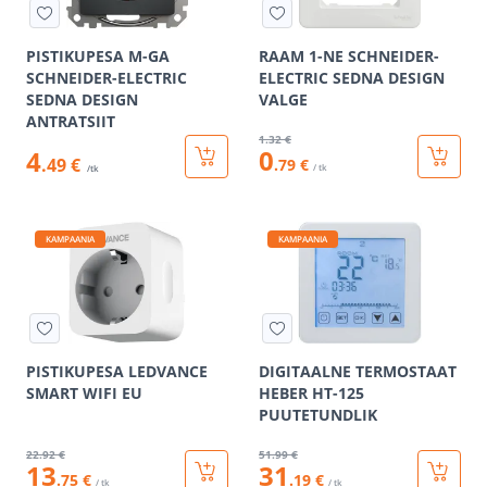
PISTIKUPESA M-GA
RAAM 1-NE SCHNEIDER-
SCHNEIDER-ELECTRIC
ELECTRIC SEDNA DESIGN
SEDNA DESIGN
VALGE
ANTRATSIIT
1
.32 €
0
4
.49 €
.79 €
/ tk
/tk
KAMPAANIA
KAMPAANIA
PISTIKUPESA LEDVANCE
DIGITAALNE TERMOSTAAT
SMART WIFI EU
HEBER HT-125
PUUTETUNDLIK
22
.92 €
51
.99 €
13
31
.75 €
.19 €
/ tk
/ tk