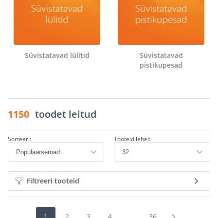
Süvistatavad lülitid
Süvistatavad
pistikupesad
1150
toodet leitud
Sorteeri:
Tooteid lehel:
Filtreeri tooteid
1
2
3
4
...
36