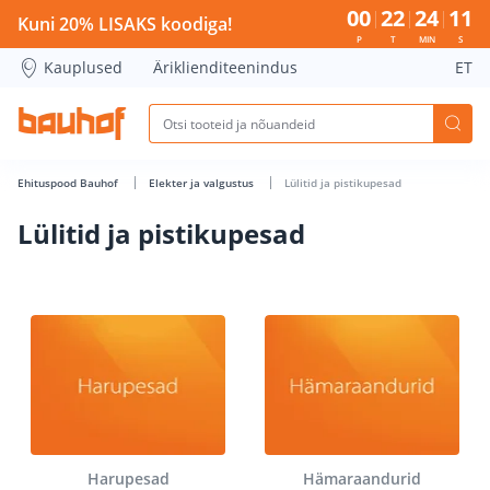
Lülitid ja pistikupesad - Bauhof has loaded
00
22
24
10
Kuni 20% LISAKS koodiga!
P
T
MIN
S
Kauplused
Äriklienditeenindus
ET
Ehituspood Bauhof
Elekter ja valgustus
Lülitid ja pistikupesad
Lülitid ja pistikupesad
Harupesad
Hämaraandurid