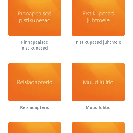
Pinnapealsed
Pistikupesad juhtmele
pistikupesad
Reisiadapterid
Muud lülitid