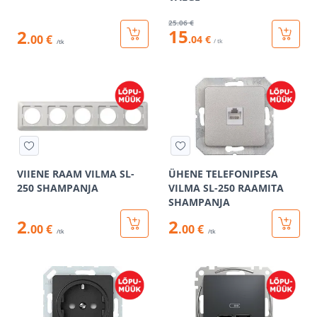
25
.06 €
15
2
.00 €
.04 €
/ tk
/tk
VIIENE RAAM VILMA SL-
ÜHENE TELEFONIPESA
250 SHAMPANJA
VILMA SL-250 RAAMITA
SHAMPANJA
2
2
.00 €
.00 €
/tk
/tk