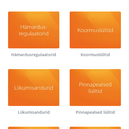
Hämardusregulaatorid
Koormuslülitid
Liikumisandurid
Pinnapealsed lülitid