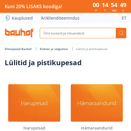
Lülitid ja pistikupesad - Bauhof has loaded
00
14
54
48
Kuni 20% LISAKS koodiga!
P
T
MIN
S
Kauplused
Äriklienditeenindus
ET
Ehituspood Bauhof
Elekter ja valgustus
Lülitid ja pistikupesad
Lülitid ja pistikupesad
Harupesad
Hämaraandurid