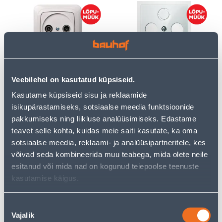
PISTIKUPES TV+FM LÕPP
KATTEPLAAT TV/R(SAT)
R-TA VALGE ALFA
SYSTEM M MERTEN
Veebilehel on kasutatud küpsiseid.
POLAARVALGE KÕRGLÄIGE
Kasutame küpsiseid sisu ja reklaamide
2
2
isikupärastamiseks, sotsiaalse meedia funktsioonide
.00 €
.00 €
/tk
/tk
pakkumiseks ning liikluse analüüsimiseks. Edastame
teavet selle kohta, kuidas meie saiti kasutate, ka oma
sotsiaalse meedia, reklaami- ja analüüsipartneritele, kes
võivad seda kombineerida muu teabega, mida olete neile
esitanud või mida nad on kogunud teiepoolse teenuste
kasutamise käigus.
KATTEPLAAT RJ45 SYSTEM
KATTEPLAAT 2XRJ54
Nõusoleku
M MERTEN POLAARVALGE
SYSTEM M MERTEN
Vajalik
valik
KÕRGLÄIGE
POLAARVALGE KÕRGLÄIGE