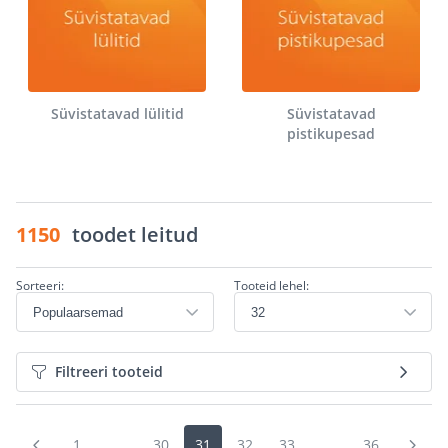
Süvistatavad lülitid
Süvistatavad
pistikupesad
1150
toodet leitud
Sorteeri:
Tooteid lehel:
Filtreeri tooteid
1
...
30
31
32
33
...
36