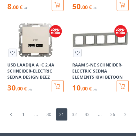
8
50
.00 €
.00 €
/tk
/tk
USB LAADIJA A+C 2,4A
RAAM 5-NE SCHNEIDER-
SCHNEIDER-ELECTRIC
ELECTRIC SEDNA
SEDNA DESIGN BEEŽ
ELEMENTS KIVI BETOON
30
10
.00 €
.00 €
/tk
/tk
1
...
30
31
32
33
...
36